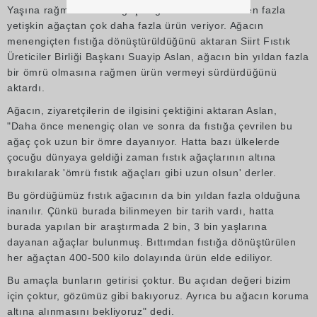
Yaşına rağmen en bu ağaç bağda bulunan 100'den fazla
yetişkin ağaçtan çok daha fazla ürün veriyor. Ağacın
menengiçten fıstığa dönüştürüldüğünü aktaran Siirt Fıstık
Üreticiler Birliği Başkanı Suayip Aslan, ağacın bin yıldan fazla
bir ömrü olmasına rağmen ürün vermeyi sürdürdüğünü
aktardı.
Ağacın, ziyaretçilerin de ilgisini çektiğini aktaran Aslan,
"Daha önce menengiç olan ve sonra da fıstığa çevrilen bu
ağaç çok uzun bir ömre dayanıyor. Hatta bazı ülkelerde
çocuğu dünyaya geldiği zaman fıstık ağaçlarının altına
bırakılarak 'ömrü fıstık ağaçları gibi uzun olsun' derler.
Bu gördüğümüz fıstık ağacının da bin yıldan fazla olduğuna
inanılır. Çünkü burada bilinmeyen bir tarih vardı, hatta
burada yapılan bir araştırmada 2 bin, 3 bin yaşlarına
dayanan ağaçlar bulunmuş. Bıttımdan fıstığa dönüştürülen
her ağaçtan 400-500 kilo dolayında ürün elde ediliyor.
Bu amaçla bunların getirisi çoktur. Bu açıdan değeri bizim
için çoktur, gözümüz gibi bakıyoruz. Ayrıca bu ağacın koruma
altına alınmasını bekliyoruz" dedi.