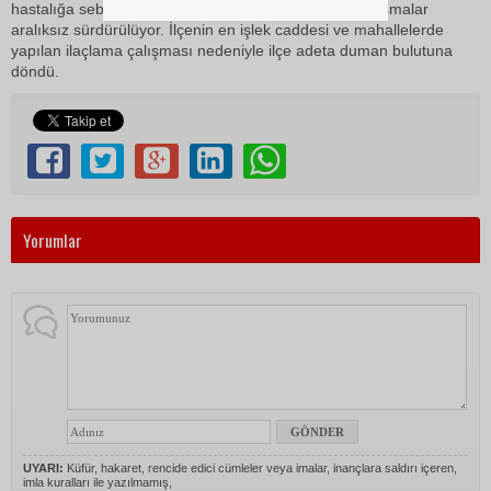
hastalığa sebep olan sivrisineklerle mücadele için çalışmalar
aralıksız sürdürülüyor. İlçenin en işlek caddesi ve mahallelerde
yapılan ilaçlama çalışması nedeniyle ilçe adeta duman bulutuna
döndü.
Yorumlar
UYARI:
Küfür, hakaret, rencide edici cümleler veya imalar, inançlara saldırı içeren,
imla kuralları ile yazılmamış,