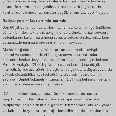
yıllar içerisinde yapılan takiplerle hem yapılan tedavilerin
idame fazı hem de oluşabilecek olumsuz değişikliklerin
kontrol edilebilmesi açısından büyük önem arz eder” diyor.
Radyasyon miktarları minimumda
Son 50 yıl içerisinde hastalıkların tanısında kullanılan görüntüleme
yöntemlerindeki teknolojik gelişmeler ve ardından dijital radyografi
sistemlerinin kullanıma girmesi sonucu radyasyon doz miktarlarının
günümüzde minimum seviyelere indiğini söylüyor.
Diş hekimliğinde rutin olarak kullanılan panoramik, periapikal,
okluzal ve ısırtma teknikleri ile diş ve çevre destek dokular
incelenebilmekte, lezyon ve hastalıkların saptanabildiğini belirten
Prof. Dr. Açıkgöz, “2000’li yılların başlarında ise daha düşük
maliyetli, üç boyutlu görüntü oluşturan ve çok daha düşük dozlarda
yüksek çözünürlüklü kesitsel görüntü elde edilmesine olanak
sağlayan Dental Volumetrik Tomografi (DVT) diş hekimliğinde tanı
alanında bir devrim yaratmıştır” diyor.
DVT’nin işleme başlamadan önceki mevcut durumun
tespitinde, implant planlamaları ve operasyon sonrası
takiplerde, çene ekleminin görüntülenmesinde, diş kök yapısı
ve kök ucu lezyonlarının değerlendirilmesinde, ortodontide