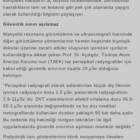
kompleks vakaların üç boyutlu incelemesinde, periodontal
hastalıkların tanı ve tedavisi gibi pek çok alanlarda yaygın
olarak kullanıldığı bilgisini paylaşıyor.
Güvenlik sınırı aşılamaz
Manyetik rezonans görüntüleme ve ultrasonografi haricinde
diğer görüntüleme yöntemlerinin hemen hepsinde biyolojik
dokular üzerine zararlı etkiler oluşturan iyonizan ışınların
kullanıldığına dikkat çeken Prof. Dr. Açıkgöz, Türkiye Atom
Enerjisi Kurumu’nun (TAEK) ise periapikal radyografiler için
kabul ettiği güvenlik sınırının saatte 20 µSv olduğunu
belirtiyor:
“Periapikal radyografi olarak adlandırılan küçük diş filminin
iyonize radyasyon dozu 1.5 µSv, panoramik radyografinin
2.9-11µSv,’dir. DVT sistemlerinin efektif ortalama dozu 36.9-
50.3 µSv arasında değişmektedir ve bu doz medikal
tomografilerde kullanılan dozdan yaklaşık 90 kat daha azdır.
Bu nedenle diş hekimliği röntgen teknikleri ile ilgili
uygulamalarda güvenlik sınırının aşılması mümkün değildir.”
Radyolojik tanı yöntemlerinin klinik muayeneye ilaveten