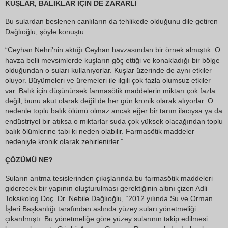
KUŞLAR, BALIKLAR İÇİN DE ZARARLI
Bu sulardan beslenen canlıların da tehlikede olduğunu dile getiren
Dağlıoğlu, şöyle konuştu:
“Ceyhan Nehri'nin aktığı Ceyhan havzasından bir örnek almıştık. O
havza belli mevsimlerde kuşların göç ettiği ve konakladığı bir bölge
olduğundan o suları kullanıyorlar. Kuşlar üzerinde de aynı etkiler
oluyor. Büyümeleri ve üremeleri ile ilgili çok fazla olumsuz etkiler
var. Balık için düşünürsek farmasötik maddelerin miktarı çok fazla
değil, bunu akut olarak değil de her gün kronik olarak alıyorlar. O
nedenle toplu balık ölümü olmaz ancak eğer bir tarım ilacıysa ya da
endüstriyel bir atıksa o miktarlar suda çok yüksek olacağından toplu
balık ölümlerine tabi ki neden olabilir. Farmasötik maddeler
nedeniyle kronik olarak zehirlenirler.”
ÇÖZÜMÜ NE?
Suların arıtma tesislerinden çıkışlarında bu farmasötik maddeleri
giderecek bir yapının oluşturulması gerektiğinin altını çizen Adli
Toksikolog Doç. Dr. Nebile Dağlıoğlu, “2012 yılında Su ve Orman
İşleri Başkanlığı tarafından aslında yüzey suları yönetmeliği
çıkarılmıştı. Bu yönetmeliğe göre yüzey sularının takip edilmesi