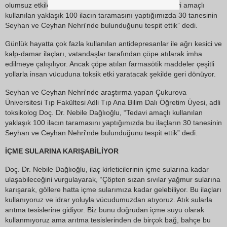
olumsuz etkileyebileceğini kaydeden Dağlıoğlu, “Tedavi amaçlı
kullanılan yaklaşık 100 ilacın taramasını yaptığımızda 30 tanesinin
Seyhan ve Ceyhan Nehri'nde bulunduğunu tespit ettik” dedi.
Günlük hayatta çok fazla kullanılan antidepresanlar ile ağrı kesici ve
kalp-damar ilaçları, vatandaşlar tarafından çöpe atılarak imha
edilmeye çalışılıyor. Ancak çöpe atılan farmasötik maddeler çeşitli
yollarla insan vücuduna toksik etki yaratacak şekilde geri dönüyor.
Seyhan ve Ceyhan Nehri'nde araştırma yapan Çukurova
Üniversitesi Tıp Fakültesi Adli Tıp Ana Bilim Dalı Öğretim Üyesi, adli
toksikolog Doç. Dr. Nebile Dağlıoğlu, “Tedavi amaçlı kullanılan
yaklaşık 100 ilacın taramasını yaptığımızda bu ilaçların 30 tanesinin
Seyhan ve Ceyhan Nehri'nde bulunduğunu tespit ettik” dedi.
İÇME SULARINA KARIŞABİLİYOR
Doç. Dr. Nebile Dağlıoğlu, ilaç kirleticilerinin içme sularına kadar
ulaşabileceğini vurgulayarak, “Çöpten sızan sıvılar yağmur sularına
karışarak, göllere hatta içme sularımıza kadar gelebiliyor. Bu ilaçları
kullanıyoruz ve idrar yoluyla vücudumuzdan atıyoruz. Atık sularla
arıtma tesislerine gidiyor. Biz bunu doğrudan içme suyu olarak
kullanmıyoruz ama arıtma tesislerinden de birçok bağ, bahçe bu