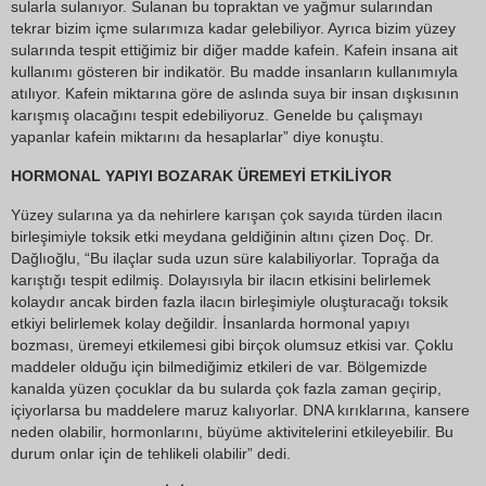
sularla sulanıyor. Sulanan bu topraktan ve yağmur sularından
tekrar bizim içme sularımıza kadar gelebiliyor. Ayrıca bizim yüzey
sularında tespit ettiğimiz bir diğer madde kafein. Kafein insana ait
kullanımı gösteren bir indikatör. Bu madde insanların kullanımıyla
atılıyor. Kafein miktarına göre de aslında suya bir insan dışkısının
karışmış olacağını tespit edebiliyoruz. Genelde bu çalışmayı
yapanlar kafein miktarını da hesaplarlar” diye konuştu.
HORMONAL YAPIYI BOZARAK ÜREMEYİ ETKİLİYOR
Yüzey sularına ya da nehirlere karışan çok sayıda türden ilacın
birleşimiyle toksik etki meydana geldiğinin altını çizen Doç. Dr.
Dağlıoğlu, “Bu ilaçlar suda uzun süre kalabiliyorlar. Toprağa da
karıştığı tespit edilmiş. Dolayısıyla bir ilacın etkisini belirlemek
kolaydır ancak birden fazla ilacın birleşimiyle oluşturacağı toksik
etkiyi belirlemek kolay değildir. İnsanlarda hormonal yapıyı
bozması, üremeyi etkilemesi gibi birçok olumsuz etkisi var. Çoklu
maddeler olduğu için bilmediğimiz etkileri de var. Bölgemizde
kanalda yüzen çocuklar da bu sularda çok fazla zaman geçirip,
içiyorlarsa bu maddelere maruz kalıyorlar. DNA kırıklarına, kansere
neden olabilir, hormonlarını, büyüme aktivitelerini etkileyebilir. Bu
durum onlar için de tehlikeli olabilir” dedi.