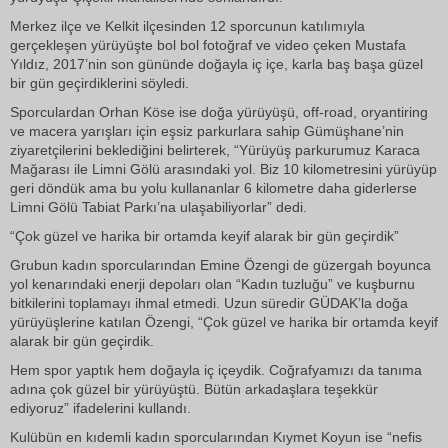
Merkez ilçe ve Kelkit ilçesinden 12 sporcunun katılımıyla
gerçekleşen yürüyüşte bol bol fotoğraf ve video çeken Mustafa
Yıldız, 2017’nin son gününde doğayla iç içe, karla baş başa güzel
bir gün geçirdiklerini söyledi.
Sporculardan Orhan Köse ise doğa yürüyüşü, off-road, oryantiring
ve macera yarışları için eşsiz parkurlara sahip Gümüşhane’nin
ziyaretçilerini beklediğini belirterek, “Yürüyüş parkurumuz Karaca
Mağarası ile Limni Gölü arasındaki yol. Biz 10 kilometresini yürüyüp
geri döndük ama bu yolu kullananlar 6 kilometre daha giderlerse
Limni Gölü Tabiat Parkı’na ulaşabiliyorlar” dedi.
“Çok güzel ve harika bir ortamda keyif alarak bir gün geçirdik”
Grubun kadın sporcularından Emine Özengi de güzergah boyunca
yol kenarındaki enerji depoları olan “Kadın tuzluğu” ve kuşburnu
bitkilerini toplamayı ihmal etmedi. Uzun süredir GÜDAK’la doğa
yürüyüşlerine katılan Özengi, “Çok güzel ve harika bir ortamda keyif
alarak bir gün geçirdik.
Hem spor yaptık hem doğayla iç içeydik. Coğrafyamızı da tanıma
adına çok güzel bir yürüyüştü. Bütün arkadaşlara teşekkür
ediyoruz” ifadelerini kullandı.
Kulübün en kıdemli kadın sporcularından Kıymet Koyun ise “nefis