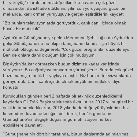
bir yürüyüş” olarak tanımladığı etkinlikte havanın çok güzel
olmasından da istifade ettiklerini, yılın son yürüyüşünü güzel bir
mekanda, karlı orman yürüyüşüyle gerçekleştirdiklerini kaydetti.
“Biz bunları televizyonlarda görüyorduk, canlı canlı içinde olmak
büyük bir mutluluk”
Aydın’dan Gümüşhane’ye gelen Memnune Şehitlioğlu da Aydın’dan
gelip Gümüşhane’de bu ekiple tanışmanın kendisi için büyük bir
mutluluk olduğuna değinerek, “Çok güzel programlar düzenleniyor.
Ben de onlara dahil olduğum için çok mutluyum.
Biz Aydın’da kar görmezken bugün dizimize kadar kar içinde
yürüyoruz. Bu coğrafyayı tanıyorum yürüyüşlerle. Burada çok güzel
bozulmamış, otantik bir yaylaya ulaştık. Biz bunları televizyonlarda
görüyorduk. Canlı canlı içinde olmak büyük bir mutluluk” diye
konuştu.
Kuruldukları günden beri 2 haftada bir etkinlik düzenlediklerini
kaydeden GÜDAK Başkanı Mustafa Akbulut ise 2017 yılını güzel bir
şekilde tamamladıklarını, 2018 yılında da doğa yürüyüşlerinin hız
kesmeden devam edeceğini belirterek, her 15 günde bir
Gümüşhane’nin değişik doğasını görmek isteyen herkesi
etkinliklere davet etti.
“Gümüşhane’nin dört bir tarafında, bütün dağlarında adımlarımız,