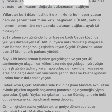
yürüyüşü etkinlikleriyle katılımcıların bir günlüğüne de olsa
stresten arınmasını, doğayla buluşmasını sağlıyor.
Yıllardan beri düzenledikleri etkinliklerle hem spor yapan
hem de şehrin tanıtımına katkı sağlayan GÜDAK, şehrin
hemen hemen tüm noktasında bulunan dağlara ayak izi
bırakıyor.
2017 yılının son gününde Torul ilçesine bağlı Cebeli köyünde
yürüyüş düzenleyen GÜDAK, dünyaca ünlü damlataşı mağarası
olan Karaca Mağarası girişinden köyün Çiçekli Yaylası’na kadar
olan 14 kilometrelik parkuru yürüdü.
Büyük bir kısmı orman içinden gerçekleşen ve yer yer 40
santimetreye ulaşan kar kütlesi üzerinde gerçekleşen yürüyüşte
güneşli günün tadını çıkaran sporcular, cıvıl cıvıl öten kuş sesleri
arasında gerçekleştirilen yürüyüşte şehrin stres ve kalabalığından
uzakta huzur dolu anlar yaşadı.
Cebeli köyü Çiçekli Mahallesi’nde kulüp başkanı Mustafa Akbulut’un
evinde pişirilen organik haşlanmış patatesle öğle yemeğini yiyen
sporcular, Çiçekli Yaylası’na çıktıklarında ise Gümüşhane’nin ünlü
dut pekmezine kar bandırarak enerji depoladı.
Orman içinden patika yoldan tekrar geriye dönen sporcular
yürüyüşü Çiçekli Mahallesi’nde sonlandırdı.