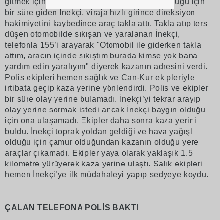
gitmek için toprak yola girdi. Hava yağışlı olduğu için
bir süre giden İnekçi, viraja hızlı girince direksiyon
hakimiyetini kaybedince araç takla attı. Takla atıp ters
düşen otomobilde sıkışan ve yaralanan İnekçi,
telefonla 155’i arayarak "Otomobil ile giderken takla
attım, aracın içinde sıkıştım burada kimse yok bana
yardım edin yaralıyım" diyerek kazanın adresini verdi.
Polis ekipleri hemen sağlık ve Can-Kur ekipleriyle
irtibata geçip kaza yerine yönlendirdi. Polis ve ekipler
bir süre olay yerine bulamadı. İnekçi’yi tekrar arayıp
olay yerine sormak istedi ancak İnekçi baygın olduğu
için ona ulaşamadı. Ekipler daha sonra kaza yerini
buldu. İnekçi toprak yoldan geldiği ve hava yağışlı
olduğu için çamur olduğundan kazanın olduğu yere
araçlar çıkamadı. Ekipler yaya olarak yaklaşık 1.5
kilometre yürüyerek kaza yerine ulaştı. Salık ekipleri
hemen İnekçi’ye ilk müdahaleyi yapıp sedyeye koydu.
ÇALAN TELEFONA POLİS BAKTI