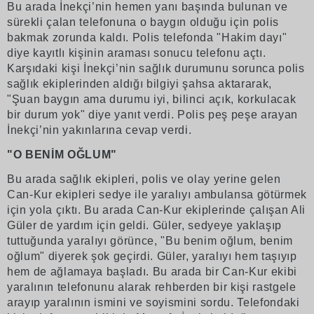
Bu arada İnekçi’nin hemen yanı başında bulunan ve
sürekli çalan telefonuna o baygın olduğu için polis
bakmak zorunda kaldı. Polis telefonda "Hakim dayı"
diye kayıtlı kişinin araması sonucu telefonu açtı.
Karşıdaki kişi İnekçi’nin sağlık durumunu sorunca polis
sağlık ekiplerinden aldığı bilgiyi şahsa aktararak,
"Şuan baygın ama durumu iyi, bilinci açık, korkulacak
bir durum yok" diye yanıt verdi. Polis peş peşe arayan
İnekçi’nin yakınlarına cevap verdi.
"O BENİM OĞLUM"
Bu arada sağlık ekipleri, polis ve olay yerine gelen
Can-Kur ekipleri sedye ile yaralıyı ambulansa götürmek
için yola çıktı. Bu arada Can-Kur ekiplerinde çalışan Ali
Güler de yardım için geldi. Güler, sedyeye yaklaşıp
tuttuğunda yaralıyı görünce, "Bu benim oğlum, benim
oğlum" diyerek şok geçirdi. Güler, yaralıyı hem taşıyıp
hem de ağlamaya başladı. Bu arada bir Can-Kur ekibi
yaralının telefonunu alarak rehberden bir kişi rastgele
arayıp yaralının ismini ve soyismini sordu. Telefondaki