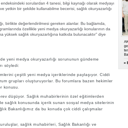
k endeksindeki sorulardan 4 tanesi, bilgi kaynağı olarak medyayı
r ve yetkin bir şekilde kullanabilme becerisi, sağlık okuryazarlığı
ı, birlikte değerlendirilmesi gereken alanlar. Bu bağlamda,
rogramlarında özellikle yeni medya okuryazarlığı konularının da
ha yüksek sağlık okuryazarlığına katkıda bulunacaktır" diye
AK
ge
te
Ba
mde yeni medya okuryazarlığı sorununun gündeme
ı söyledi:
mlerini çeşitli yeni medya içeriklerinde paylaşıyor. Ciddi
forum grupları oluşturuyorlar. Bu forumlara bazen hekimler
ler konusu.
v düşüyor. Sağlık muhabirlerinin özel eğitimlerden
nde sağlık konusunda içerik sunan sosyal medya sitelerinin
ğlık Bakanlığımız da bu konuda çok ciddi çalışmalar
kuruluşlar, sağlık muhabirleri, Sağlık Bakanlığı ve