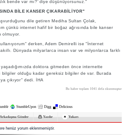
lık bende var mı?’ diye düşünüyorsunuz."
SINDA BİLE KANSER ÇIKARABİLİYOR"
aşvurduğunu dile getiren Mediha Sultan Çolak,
rum çünkü internet hafif bir boğaz ağrısında bile kanser
n olmuyor.
kullanıyorum" derken, Adem Demirelli ise "İnternet
akıllı. Dünyada milyarlarca insan var ve milyonlarca farklı
ini yaşadığımızda doktora gitmeden önce internette
 bilgiler olduğu kadar gereksiz bilgiler de var. Burada
aya çıkıyor" dedi. İHA
Bu haber toplam 1041 defa okunmuştur
umblr
StumbleUpon
Digg
Delicious
Arkadaşına Gönder
Yazdır
Yukarı
re henüz yorum eklenmemiştir.