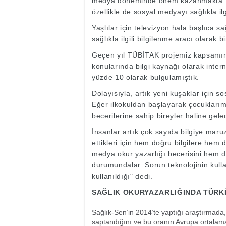
medya döneminde önem kazanmakta. Gü
özellikle de sosyal medyayı sağlıkla ilg
Yaşlılar için televizyon hala başlıca 
sağlıkla ilgili bilgilenme aracı olarak 
Geçen yıl TÜBİTAK projemiz kapsamın
konularında bilgi kaynağı olarak intern
yüzde 10 olarak bulgulamıştık.
Dolayısıyla, artık yeni kuşaklar için s
Eğer ilkokuldan başlayarak çocuklarımız
becerilerine sahip bireyler haline gelec
İnsanlar artık çok sayıda bilgiye maruz
ettikleri için hem doğru bilgilere hem 
medya okur yazarlığı becerisini hem de
durumundalar. Sorun teknolojinin kulla
kullanıldığı" dedi.
SAĞLIK OKURYAZARLIĞINDA TÜRKİ
Sağlık-Sen’in 2014’te yaptığı araştırmada,
saptandığını ve bu oranın Avrupa ortalama