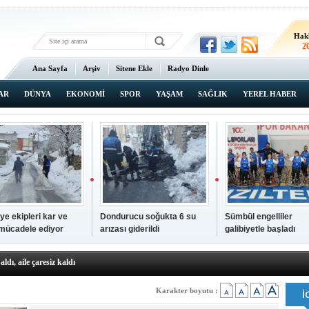
Hak
2
Ana Sayfa
Arşiv
Sitene Ekle
Radyo Dinle
AR
DÜNYA
EKONOMİ
SPOR
YAŞAM
SAĞLIK
YEREL HABER
ye ekipleri kar ve
Dondurucu soğukta 6 su
Sümbül engelliler
 mücadele ediyor
arızası giderildi
galibiyetle başladı
a ve sendika temsilcilerini ağırladı
aldı, aile çaresiz kaldı
iyet Başsavcısı Ufuk Turan görevine başladı
erçelan'a serinlik yolculuğu
Karakter boyutu :
 Gençlerimiz için geleceğe yatırım yapıyoruz