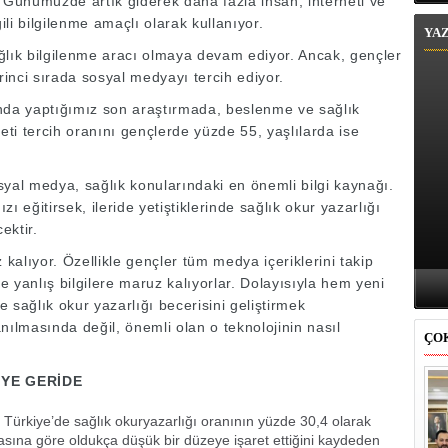
nümüzde artık giderek daha fazla insan, interneti ve
ili bilgilenme amaçlı olarak kullanıyor.
YA
sağlık bilgilenme aracı olmaya devam ediyor. Ancak, gençler
birinci sırada sosyal medyayı tercih ediyor.
da yaptığımız son araştırmada, beslenme ve sağlık
eti tercih oranını gençlerde yüzde 55, yaşlılarda ise
osyal medya, sağlık konularındaki en önemli bilgi kaynağı.
ı eğitirsek, ileride yetiştiklerinde sağlık okur yazarlığı
ektir.
 kalıyor. Özellikle gençler tüm medya içeriklerini takip
de yanlış bilgilere maruz kalıyorlar. Dolayısıyla hem yeni
 sağlık okur yazarlığı becerisini geliştirmek
nılmasında değil, önemli olan o teknolojinin nasıl
ÇO
YE GERİDE
 Türkiye’de sağlık okuryazarlığı oranının yüzde 30,4 olarak
sına göre oldukça düşük bir düzeye işaret ettiğini kaydeden