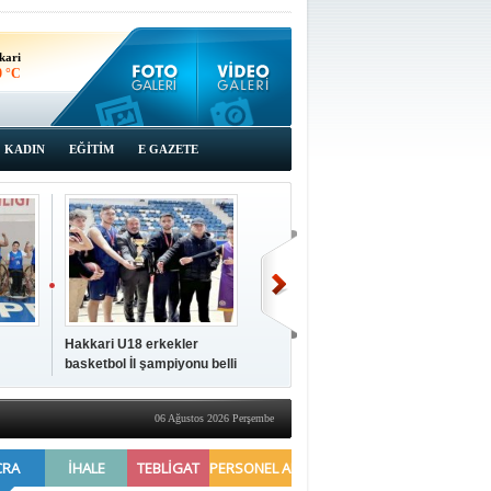
kari
0 °C
KADIN
EĞİTİM
E GAZETE
Hakkari U18 erkekler
Hakkari'de 2025 Yılı
İki a
basketbol İl şampiyonu belli
Yönetimi Gözden Geçirme
ziya
oldu
Toplantısı yapıldı
06 Ağustos 2026 Perşembe