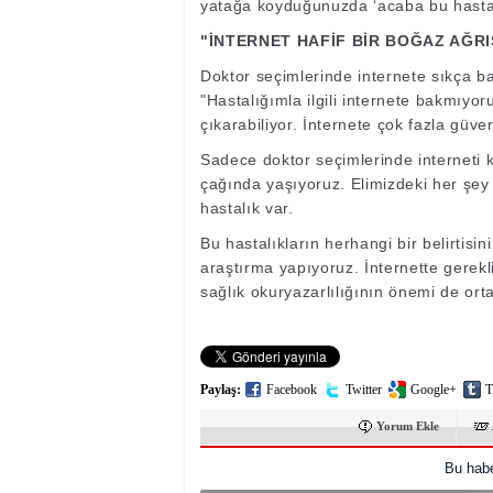
yatağa koyduğunuzda ‘acaba bu hasta
"İNTERNET HAFİF BİR BOĞAZ AĞRI
Doktor seçimlerinde internete sıkça b
"Hastalığımla ilgili internete bakmıyo
çıkarabiliyor. İnternete çok fazla güve
Sadece doktor seçimlerinde interneti 
çağında yaşıyoruz. Elimizdeki her şey 
hastalık var.
Bu hastalıkların herhangi bir belirtis
araştırma yapıyoruz. İnternette gerekli
sağlık okuryazarlılığının önemi de ort
Paylaş:
Facebook
Twitter
Google+
T
Yorum Ekle
Bu habe