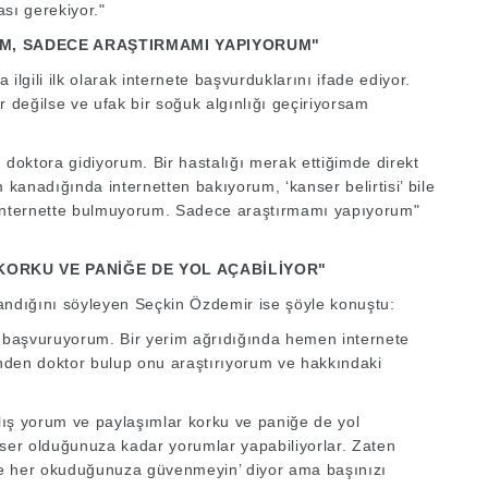
ası gerekiyor."
M, SADECE ARAŞTIRMAMI YAPIYORUM"
ilgili ilk olarak internete başvurduklarını ifade ediyor.
r değilse ve ufak bir soğuk algınlığı geçiriyorsam
oktora gidiyorum. Bir hastalığı merak ettiğimde direkt
kanadığında internetten bakıyorum, ‘kanser belirtisi’ bile
yi internette bulmuyorum. Sadece araştırmamı yapıyorum"
KORKU VE PANİĞE DE YOL AÇABİLİYOR"
llandığını söyleyen Seçkin Özdemir ise şöyle konuştu:
e başvuruyorum. Bir yerim ağrıdığında hemen internete
nden doktor bulup onu araştırıyorum ve hakkındaki
nlış yorum ve paylaşımlar korku ve paniğe de yol
kanser olduğunuza kadar yorumlar yapabiliyorlar. Zaten
tte her okuduğunuza güvenmeyin’ diyor ama başınızı