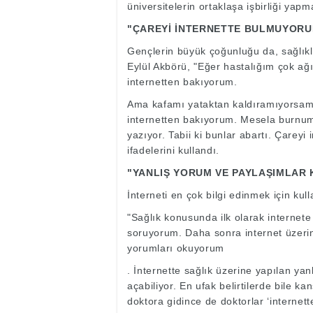
üniversitelerin ortaklaşa işbirliği yapm
"ÇAREYİ İNTERNETTE BULMUYORU
Gençlerin büyük çoğunluğu da, sağlıkla 
Eylül Akbörü, "Eğer hastalığım çok ağı
internetten bakıyorum.
Ama kafamı yataktan kaldıramıyorsam d
internetten bakıyorum. Mesela burnum 
yazıyor. Tabii ki bunlar abartı. Çare
ifadelerini kullandı.
"YANLIŞ YORUM VE PAYLAŞIMLAR 
İnterneti en çok bilgi edinmek için ku
"Sağlık konusunda ilk olarak internet
soruyorum. Daha sonra internet üzeri
yorumları okuyorum
. İnternette sağlık üzerine yapılan ya
açabiliyor. En ufak belirtilerde bile 
doktora gidince de doktorlar ‘interne