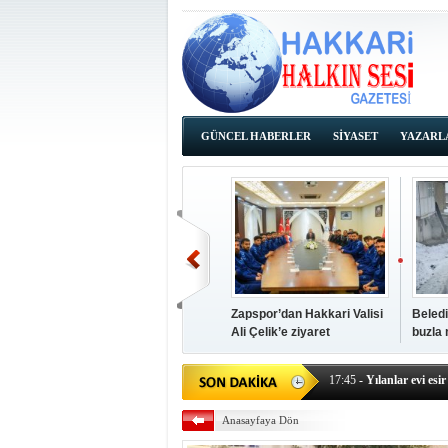
GÜNCEL HABERLER
SİYASET
YAZARL
İHALE İLANLARI
Zapspor’dan Hakkari Valisi
Beledi
Ali Çelik’e ziyaret
buzla
14:38
- Başkan Kaya, Od
17:45
- Yılanlar evi esir 
17:43
- Hakkari Cumhur
Anasayfaya Dön
17:39
- Güneydoğu'dan B
17:37
- Başkan Büyüksu: