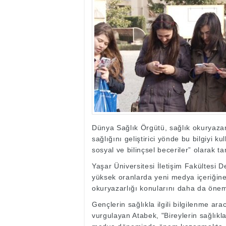
17:35
- Hakkari'ye Raf
17:32
- Dağcı Yüksel Işı
17:30
- Hayvanlar Şarbo
17:27
- Hakkari'de yaz 
19:22
- Cennet-Cehennem
19:19
- CHP Hakkari ve 
19:17
- Cennet Cehenne
19:13
- Bakan Yardımcısı
19:10
- Hakkari'de 503 k
19:08
- Bakan Yardımcıs
Dünya Sağlık Örgütü, sağlık okuryazarlı
sağlığını geliştirici yönde bu bilgiyi 
sosyal ve bilinçsel beceriler” olarak ta
Yaşar Üniversitesi İletişim Fakültesi 
yüksek oranlarda yeni medya içeriğin
okuryazarlığı konularını daha da önemli 
Gençlerin sağlıkla ilgili bilgilenme ara
vurgulayan Atabek, "Bireylerin sağlıkla 