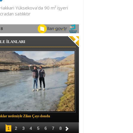
LE İLANLARI
klar nedeniyle Zilan Çayı dondu
Müftü Okuş, Durankaya'da halkla b
1
2
3
4
5
6
7
8