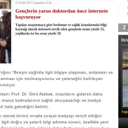
27 Eylül 2017 Çarşamba 13:42
tingde Çifte Gurur
Gençlerin yarısı doktordan önce internete
k'ın izini köylüler buldu
başvuruyor
na karşı aşılanıyor
ortasında kış manzarası
Yapılan araştırmaya göre beslenme ve sağlık konularında bilgi
 Vadisi'nde tarihi güreş finali
kaynağı olarak interneti tercih eden gençlerin oranı yüzde 55,
yaşlılarda ise bu oran yüzde 10.
26 il başkanını görevden aldı
İHA
m Vadisi'nde şampiyonluk mücadelesi start aldı
 Çelik, Aşiret Lideri Keskin'i ziyaret etti
ilogram Esrar ele geçirildi
ı Ali Çelik Hakkari’de sevgi seli
ğını “Bireyin sağlıkla ilgili bilgiye ulaşması, anlaması ve
kullanması için motivasyonunu ve yeteneğini belirleyen
nımlıyor.
Dekanı Prof. Dr. Ümit Atabek, insanların giderek daha
e maruz kalmalarının sağlık okuryazarlığı ve medya
hale getirdiğini belirtti.
Soğu
cı olarak birinci sırada sosyal medyayı tercih ettiğini
ilgili doğru ve yeterli bilgi edinme süreci, özellikle yeni