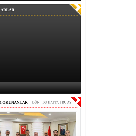
ZARLAR
K OKUNANLAR
DÜN
|
BU HAFTA
|
BU AY