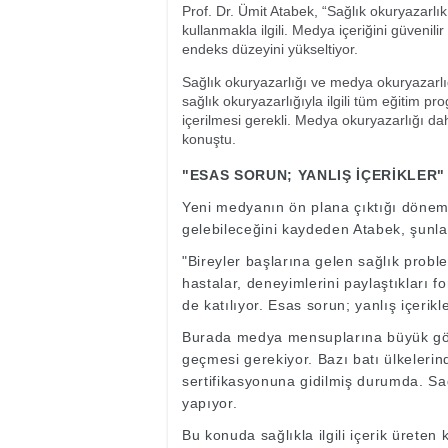
Prof. Dr. Ümit Atabek, “Sağlık okuryazarlı
kullanmakla ilgili. Medya içeriğini güvenili
endeks düzeyini yükseltiyor.
Sağlık okuryazarlığı ve medya okuryazarlığ
sağlık okuryazarlığıyla ilgili tüm eğitim p
içerilmesi gerekli. Medya okuryazarlığı da
konuştu.
"ESAS SORUN; YANLIŞ İÇERİKLER"
Yeni medyanın ön plana çıktığı döne
gelebileceğini kaydeden Atabek, şunlar
"Bireyler başlarına gelen sağlık proble
hastalar, deneyimlerini paylaştıkları 
de katılıyor. Esas sorun; yanlış içerik
Burada medya mensuplarına büyük göre
geçmesi gerekiyor. Bazı batı ülkeleri
sertifikasyonuna gidilmiş durumda. Sa
yapıyor.
Bu konuda sağlıkla ilgili içerik üreten 