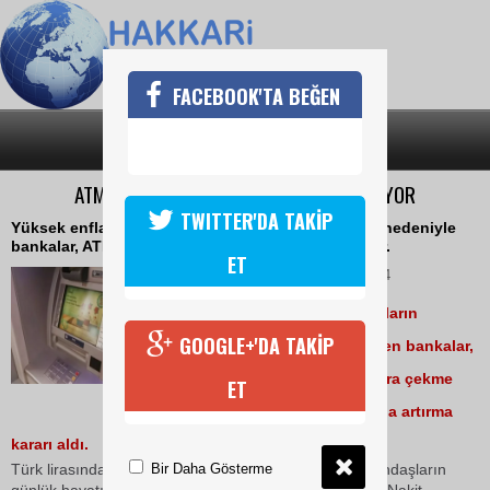
FACEBOOK'TA BEĞEN
SON DAKİKA
KATEGORİLER
ATM'LERDE YENİ DÖNEM 1 OCAK'TA BAŞLIYOR
TWITTER'DA TAKİP
Yüksek enflasyon ve Türk lirasındaki değer kaybı nedeniyle
bankalar, ATM politikalarında değişikliklere gidiyor.
ET
13 Kasım 2024 Çarşamba 17:44
10, 20 ve 50 TL'lik banknotların
GOOGLE+'DA TAKİP
kullanımına sınırlama getiren bankalar,
1 Ocak itibariyle günlük para çekme
ET
limitlerini yüzde 50 oranında artırma
kararı aldı.
Bir Daha Gösterme
Türk lirasındaki değer kaybı ve yüksek enflasyon vatandaşların