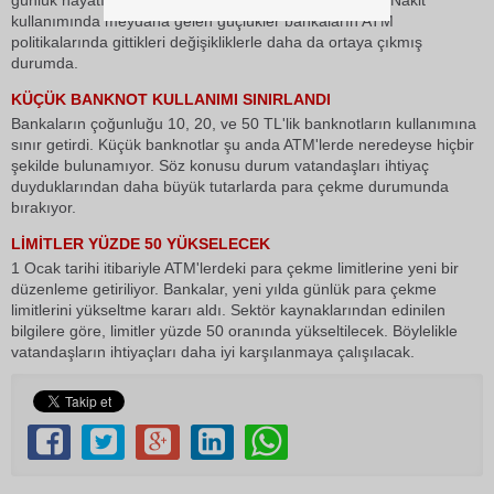
günlük hayatını olumsuz yönde etkilemeyi sürdürüyor. Nakit
kullanımında meydana gelen güçlükler bankaların ATM
politikalarında gittikleri değişikliklerle daha da ortaya çıkmış
durumda.
KÜÇÜK BANKNOT KULLANIMI SINIRLANDI
Bankaların çoğunluğu 10, 20, ve 50 TL'lik banknotların kullanımına
sınır getirdi. Küçük banknotlar şu anda ATM'lerde neredeyse hiçbir
şekilde bulunamıyor. Söz konusu durum vatandaşları ihtiyaç
duyduklarından daha büyük tutarlarda para çekme durumunda
bırakıyor.
LİMİTLER YÜZDE 50 YÜKSELECEK
1 Ocak tarihi itibariyle ATM'lerdeki para çekme limitlerine yeni bir
düzenleme getiriliyor. Bankalar, yeni yılda günlük para çekme
limitlerini yükseltme kararı aldı. Sektör kaynaklarından edinilen
bilgilere göre, limitler yüzde 50 oranında yükseltilecek. Böylelikle
vatandaşların ihtiyaçları daha iyi karşılanmaya çalışılacak.