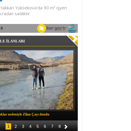
LE İLANLARI
klar nedeniyle Zilan Çayı dondu
Müftü Okuş, Durankaya'da halkla b
1
2
3
4
5
6
7
8