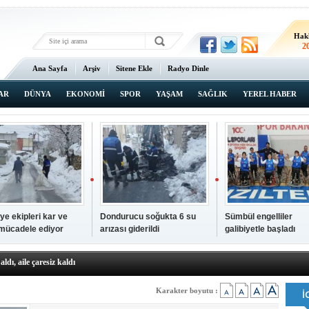
Hak
2
Ana Sayfa
Arşiv
Sitene Ekle
Radyo Dinle
AR
DÜNYA
EKONOMİ
SPOR
YAŞAM
SAĞLIK
YEREL HABER
ye ekipleri kar ve
Dondurucu soğukta 6 su
Sümbül engelliler
 mücadele ediyor
arızası giderildi
galibiyetle başladı
a ve sendika temsilcilerini ağırladı
aldı, aile çaresiz kaldı
iyet Başsavcısı Ufuk Turan görevine başladı
erçelan'a serinlik yolculuğu
 Gençlerimiz için geleceğe yatırım yapıyoruz
Karakter boyutu :
tingde Çifte Gurur