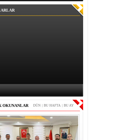
ZARLAR
K OKUNANLAR
DÜN
|
BU HAFTA
|
BU AY