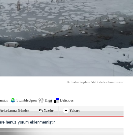
Bu haber toplam 5602 defa okunmuştur
umblr
StumbleUpon
Digg
Delicious
Arkadaşına Gönder
Yazdır
Yukarı
re henüz yorum eklenmemiştir.