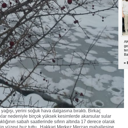
AK
ge
te
Ba
 yağışı, yerini soğuk hava dalgasına bıraktı. Birkaç
ıklar nedeniyle birçok yüksek kesimlerde akarsular sular
klığının sabah saatlerinde sıfırın altında 17 derece olarak
nin yüzeyi buz tuttu. Hakkari Merkez Merzan mahallesine