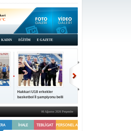
kari
0 °C
KADIN
EĞİTİM
E GAZETE
Hakkari U18 erkekler
Hakkari'de 2025 Yılı
İki a
basketbol İl şampiyonu belli
Yönetimi Gözden Geçirme
ziya
oldu
Toplantısı yapıldı
06 Ağustos 2026 Perşembe