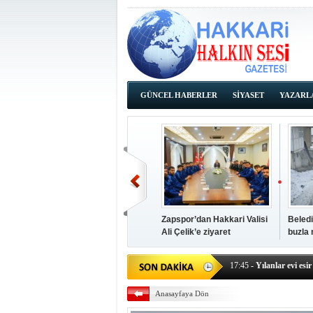
GÜNCEL HABERLER
SİYASET
YAZARL
İHALE İLANLARI
Zapspor’dan Hakkari Valisi
Beledi
Ali Çelik’e ziyaret
buzla
14:38
- Başkan Kaya, Od
17:45
- Yılanlar evi esir 
17:43
- Hakkari Cumhur
17:39
- Güneydoğu'dan B
Anasayfaya Dön
17:37
- Başkan Büyüksu:
17:35
- Hakkari'ye Raf