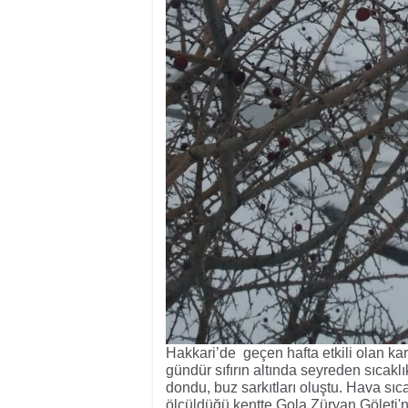
Hakkari’de geçen hafta etkili olan kar
gündür sıfırın altında seyreden sıcakl
dondu, buz sarkıtları oluştu. Hava sıca
ölçüldüğü kentte Gola Züryan Göleti'