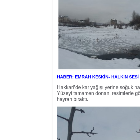
17:32
- Dağcı Yüksel Işı
17:30
- Hayvanlar Şarbo
17:27
- Hakkari'de yaz 
19:22
- Cennet-Cehennem
19:19
- CHP Hakkari ve 
19:17
- Cennet Cehenne
19:13
- Bakan Yardımcısı
19:10
- Hakkari'de 503 k
19:08
- Bakan Yardımcıs
HABER: EMRAH KESKİN- HALKIN SESİ
Hakkari’de kar yağışı yerine soğuk hav
Yüzeyi tamamen donan, resimlerle gö
hayran bıraktı.