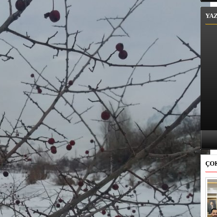
YA
ÇO