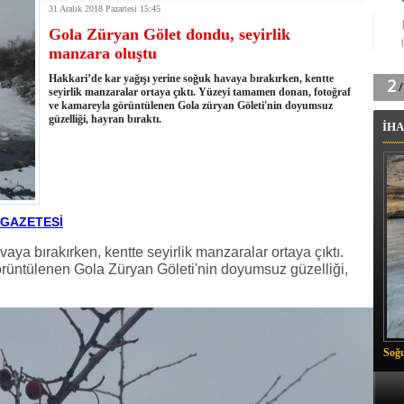
31 Aralık 2018 Pazartesi 15:45
k'ın izini köylüler buldu
Gola Züryan Gölet dondu, seyirlik
na karşı aşılanıyor
manzara oluştu
ortasında kış manzarası
 Vadisi'nde tarihi güreş finali
Hakkari’de kar yağışı yerine soğuk havaya bırakırken, kentte
26 il başkanını görevden aldı
seyirlik manzaralar ortaya çıktı. Yüzeyi tamamen donan, fotoğraf
ve kamareyla görüntülenen Gola züryan Göleti'nin doyumsuz
m Vadisi'nde şampiyonluk mücadelesi start aldı
güzelliği, hayran bıraktı.
İHA
 Çelik, Aşiret Lideri Keskin'i ziyaret etti
ilogram Esrar ele geçirildi
ı Ali Çelik Hakkari’de sevgi seli
 GAZETESİ
aya bırakırken, kentte seyirlik manzaralar ortaya çıktı.
rüntülenen Gola Züryan Göleti'nin doyumsuz güzelliği,
Soğu