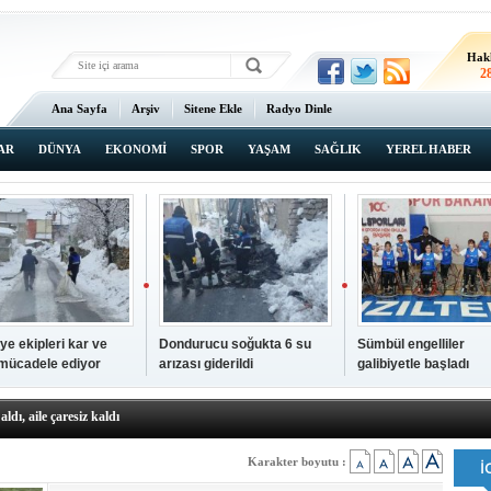
Hak
2
Ana Sayfa
Arşiv
Sitene Ekle
Radyo Dinle
AR
DÜNYA
EKONOMİ
SPOR
YAŞAM
SAĞLIK
YEREL HABER
ye ekipleri kar ve
Dondurucu soğukta 6 su
Sümbül engelliler
 mücadele ediyor
arızası giderildi
galibiyetle başladı
a ve sendika temsilcilerini ağırladı
aldı, aile çaresiz kaldı
iyet Başsavcısı Ufuk Turan görevine başladı
erçelan'a serinlik yolculuğu
Karakter boyutu :
 Gençlerimiz için geleceğe yatırım yapıyoruz