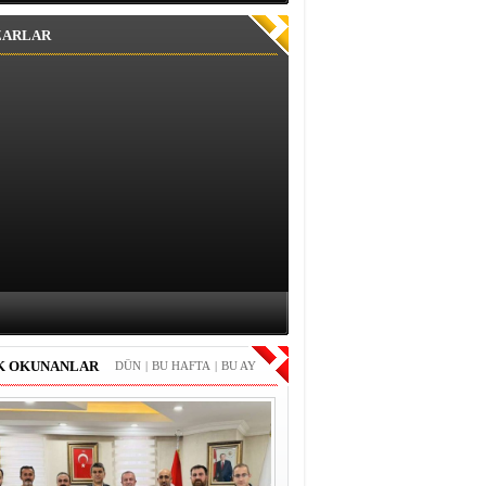
ZARLAR
K OKUNANLAR
DÜN
|
BU HAFTA
|
BU AY