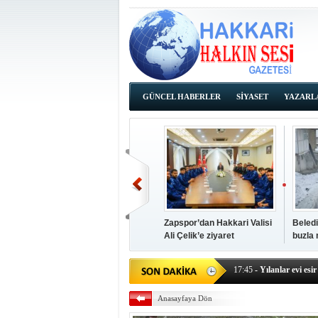
GÜNCEL HABERLER
SİYASET
YAZARL
İHALE İLANLARI
Zapspor’dan Hakkari Valisi
Beledi
Ali Çelik’e ziyaret
buzla
14:38
- Başkan Kaya, Od
17:45
- Yılanlar evi esir 
17:43
- Hakkari Cumhur
Anasayfaya Dön
17:39
- Güneydoğu'dan B
17:37
- Başkan Büyüksu: