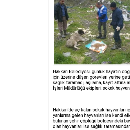
17:35
- Hakkari'ye Raf
17:32
- Dağcı Yüksel Işı
17:30
- Hayvanlar Şarbo
17:27
- Hakkari'de yaz 
19:22
- Cennet-Cehennem
19:19
- CHP Hakkari ve 
19:17
- Cennet Cehenne
19:13
- Bakan Yardımcısı
19:10
- Hakkari'de 503 k
19:08
- Bakan Yardımcıs
Hakkari Belediyesi, günlük hayatın doğa
için üzerine düşen görevleri yerine ge
sağlık taraması, aşılama, kayıt altın
İşleri Müdürlüğü ekipleri, sokak hayva
Hakkari'de aç kalan sokak hayvanları iç
yanlarına gelen hayvanları ise kendi e
bulunan şehir çöplüğü bölgesindeki ba
olan hayvanları ise sağlık taramasından