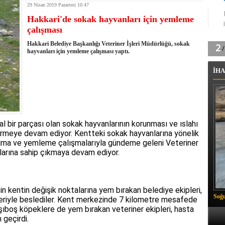
29 Nisan 2019 Pazartesi 10:47
tingde Çifte Gurur
Hakkari'de sokak hayvanları için yemleme
k'ın izini köylüler buldu
çalışması
na karşı aşılanıyor
ortasında kış manzarası
Hakkari Belediye Başkanlığı Veteriner İşleri Müdürlüğü, sokak
 Vadisi'nde tarihi güreş finali
hayvanları için yemleme çalışması yaptı.
26 il başkanını görevden aldı
İHA
m Vadisi'nde şampiyonluk mücadelesi start aldı
 Çelik, Aşiret Lideri Keskin'i ziyaret etti
ilogram Esrar ele geçirildi
ı Ali Çelik Hakkari’de sevgi seli
l bir parçası olan sokak hayvanlarının korunması ve ıslahı
tirmeye devam ediyor. Kentteki sokak hayvanlarına yönelik
a alma ve yemleme çalışmalarıyla gündeme geleni Veteriner
nlarına sahip çıkmaya devam ediyor.
in kentin değişik noktalarına yem bırakan belediye ekipleri,
Soğu
lleriyle beslediler. Kent merkezinde 7 kilometre mesafede
şıboş köpeklere de yem bırakan veteriner ekipleri, hasta
 geçirdi.