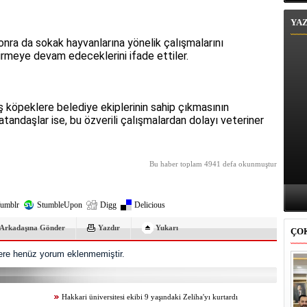
YA
sonra da sokak hayvanlarına yönelik çalışmalarını
tirmeye devam edeceklerini ifade ettiler.
 köpeklere belediye ekiplerinin sahip çıkmasının
tandaşlar ise, bu özverili çalışmalardan dolayı veteriner
Bu haber toplam 4941 defa okunmuştur
umblr
StumbleUpon
Digg
Delicious
Arkadaşına Gönder
Yazdır
Yukarı
ÇO
re henüz yorum eklenmemiştir.
Hakkari üniversitesi ekibi 9 yaşındaki Zeliha'yı kurtardı