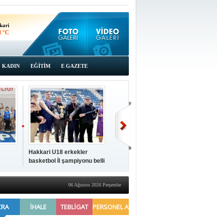
kari
8 °C
KADIN
EĞİTİM
E GAZETE
Hakkari U18 erkekler
Hakkari'de 2025 Yılı
İki a
basketbol İl şampiyonu belli
Yönetimi Gözden Geçirme
ziya
oldu
Toplantısı yapıldı
06 Ağustos 2026 Perşembe