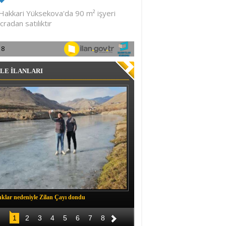
LE İLANLARI
klar nedeniyle Zilan Çayı dondu
Müftü Okuş, Durankaya'da halkla b
1
2
3
4
5
6
7
8