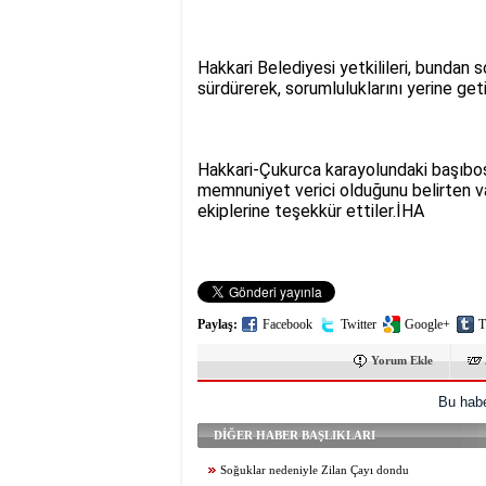
Hakkari Belediyesi yetkilileri, bundan 
sürdürerek, sorumluluklarını yerine ge
Hakkari-Çukurca karayolundaki başıboş
memnuniyet verici olduğunu belirten va
ekiplerine teşekkür ettiler.İHA
Paylaş:
Facebook
Twitter
Google+
T
Yorum Ekle
Bu habe
DİĞER HABER BAŞLIKLARI
Soğuklar nedeniyle Zilan Çayı dondu