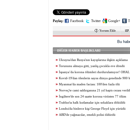
Paylaş:
Facebook
Twitter
Google+
T
Yorum Ekle
Bu habe
DİĞER HABER BAŞLIKLARI
Ukrayna'dan Rusya'nın kayıplarına ilişkin açıklama
Torununu almaya gitti, yanlış çocukla eve döndü
İspanya’da korona ölümleri durdurulamıyor! OHAL 6
Kovid-19'dan ölenlerin sayısı dünya genelinde 900 b
Myanmar'da maden faciası: 100'den fazla ölü
Norveç'te cami saldırganına 21 yıl hapis cezası verild
İngiltere'de son 24 saatte korona virüsten 77 ölüm
Trablus'ta halk kutlamalar için sokaklara döküldü
Londra'da binlerce kişi George Floyd için yürüdü
ABD'de yağmacılar, emekli polisi öldürdü