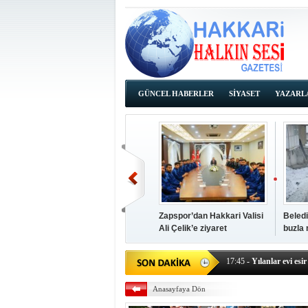
GÜNCEL HABERLER
SİYASET
YAZARL
İHALE İLANLARI
Zapspor’dan Hakkari Valisi
Beledi
Ali Çelik’e ziyaret
buzla
14:38
- Başkan Kaya, Od
17:45
- Yılanlar evi esir 
17:43
- Hakkari Cumhur
Anasayfaya Dön
17:39
- Güneydoğu'dan B
17:37
- Başkan Büyüksu: