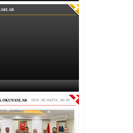
ZARLAR
K OKUNANLAR
DÜN
|
BU HAFTA
|
BU AY