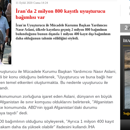
11 Eylül 2020 Cuma 14:24
tingde Çifte Gurur
İran'da 2 milyon 800 kayıtlı uyuşturucu
k'ın izini köylüler buldu
bağımlısı var
na karşı aşılanıyor
ortasında kış manzarası
İran'ın Uyuşturucu ile Mücadele Kurumu Başkan Yardımcısı
 Vadisi'nde tarihi güreş finali
Nasır Aslani, ülkede kayıtlara geçmiş 2 milyon 800 bağımlının
bulunduğunu bunun dışında 1 milyon 400 kayıt dışı bağımlının
26 il başkanını görevden aldı
daha olduğunun tahmin edildiğini söyledi.
İHA
m Vadisi'nde şampiyonluk mücadelesi start aldı
 Çelik, Aşiret Lideri Keskin'i ziyaret etti
ilogram Esrar ele geçirildi
ı Ali Çelik Hakkari’de sevgi seli
yuşturucu ile Mücadele Kurumu Başkan Yardımcısı Nasır Aslani,
li bir konu olduğunu belirterek, "Uyuşturucu ve buna bağlı her
eren temel etkenleri oluşturmakta. Bu nedenle uyuşturucu ile
andı.
i konumunun zorluğuna işaret eden Aslani, dünyanın en büyük
fganistan ile sınır komşusu olduklarını belirterek, "Afganistan
lke konumunda. ABD'nin işgali Afganistan'daki durumu
aya taşıdı" dedi.
Soğu
800 bağımlının olduğunu söyleyerek, "Ayrıca 1 milyon 400 kayıt
akam daha da yüksek olabilir" ifadesini kullandı.İHA