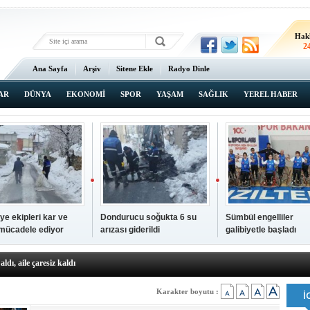
Hak
2
Ana Sayfa
Arşiv
Sitene Ekle
Radyo Dinle
AR
DÜNYA
EKONOMİ
SPOR
YAŞAM
SAĞLIK
YEREL HABER
ye ekipleri kar ve
Dondurucu soğukta 6 su
Sümbül engelliler
 mücadele ediyor
arızası giderildi
galibiyetle başladı
a ve sendika temsilcilerini ağırladı
aldı, aile çaresiz kaldı
iyet Başsavcısı Ufuk Turan görevine başladı
erçelan'a serinlik yolculuğu
Karakter boyutu :
 Gençlerimiz için geleceğe yatırım yapıyoruz