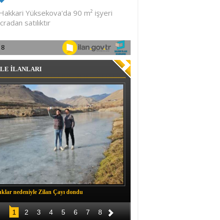
LE İLANLARI
klar nedeniyle Zilan Çayı dondu
Müftü Okuş, Durankaya'da halkla b
1
2
3
4
5
6
7
8