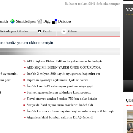
Bu haber toplam 9841 defa okunmuştur
YA
umblr
StumbleUpon
Digg
Delicious
Arkadaşına Gönder
Yazdır
Yukarı
re henüz yorum eklenmemiştir.
ABD Başkanı Biden: Taliban ile yakın temas halindeyiz
ABD SEÇİMİ: BİDEN YARIŞI ÖNDE GÖTÜRÜYOR
 ay uzatıldı
İran'da 2 milyon 800 kayıtlı uyuşturucu bağımlısı var
ini geçti
Papa'dan Ayasofya açıklaması: Çok acı verici
İran'da Covid-19 vaka sayısı yeniden artışa geçti
i
Suriyeli gazetecilerden saldırılara karşı protesto
Floyd cinayeti zanlısı 3 polise 750 bin dolar kefalet
ÇO
Suriye'de Esad rejimi tarım arazilerini hedef aldı
İran'da korona virüsten hayatını kaybedenlerin sayısı 8 bini aştı
Afganistan'daki bombalı saldırıyı DEAŞ üstlendi