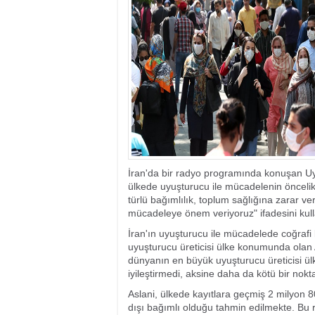
17:35
- Hakkari'ye Raf
17:32
- Dağcı Yüksel Işı
17:30
- Hayvanlar Şarbo
17:27
- Hakkari'de yaz 
19:22
- Cennet-Cehennem
19:19
- CHP Hakkari ve 
19:17
- Cennet Cehenne
19:13
- Bakan Yardımcısı
19:10
- Hakkari'de 503 k
19:08
- Bakan Yardımcıs
İran'da bir radyo programında konuşan U
ülkede uyuşturucu ile mücadelenin öncelik
türlü bağımlılık, toplum sağlığına zarar v
mücadeleye önem veriyoruz" ifadesini kull
İran'ın uyuşturucu ile mücadelede coğraf
uyuşturucu üreticisi ülke konumunda olan A
dünyanın en büyük uyuşturucu üreticisi ü
iyileştirmedi, aksine daha da kötü bir nokt
Aslani, ülkede kayıtlara geçmiş 2 milyon 
dışı bağımlı olduğu tahmin edilmekte. Bu r