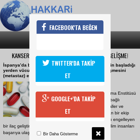
FACEBOOK'TA BEĞEN
SON DAKİKA
KATEGORİLER
KANSER TEDAVİSİNDE DEVRİM NİTELİĞİNDE GELİŞME!
TWITTER'DA TAKİP
İspanya’da bir grup bilim insanı, kanser hücrelerinin başladığı
yerden vücudun başka bölgelerine yayılarak yerleşmesini
ET
(metastaz) engelleyen bir ilaç geliştirdi.
11 Eylül 2018 Salı 12:10
Sant
Pau Biyomedikal Araştırma Enstitüsü
GOOGLE+'DA TAKİP
ile Barselona Üniversitesi’ne bağlı
biyomühendislik, biyomateryaller ve
ET
nanotıp uzmanlarından oluşan bir ekip
kanser hücresinin yayılmasını engelleyen
bir ilaç geliştirdiler. İlacı kobay hayvanlarda deneyen bilim insanları
başarıya ulaştı.
Bir Daha Gösterme