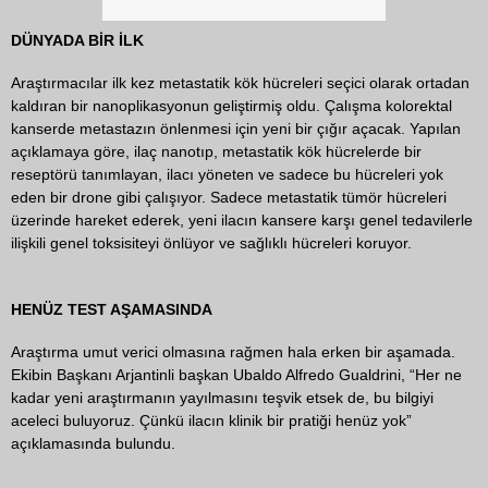
DÜNYADA BİR İLK
Araştırmacılar ilk kez metastatik kök hücreleri seçici olarak ortadan
kaldıran bir nanoplikasyonun geliştirmiş oldu. Çalışma kolorektal
kanserde metastazın önlenmesi için yeni bir çığır açacak. Yapılan
açıklamaya göre, ilaç nanotıp, metastatik kök hücrelerde bir
reseptörü tanımlayan, ilacı yöneten ve sadece bu hücreleri yok
eden bir drone gibi çalışıyor. Sadece metastatik tümör hücreleri
üzerinde hareket ederek, yeni ilacın kansere karşı genel tedavilerle
ilişkili genel toksisiteyi önlüyor ve sağlıklı hücreleri koruyor.
HENÜZ TEST AŞAMASINDA
Araştırma umut verici olmasına rağmen hala erken bir aşamada.
Ekibin Başkanı Arjantinli başkan Ubaldo Alfredo Gualdrini, “Her ne
kadar yeni araştırmanın yayılmasını teşvik etsek de, bu bilgiyi
aceleci buluyoruz. Çünkü ilacın klinik bir pratiği henüz yok”
açıklamasında bulundu.