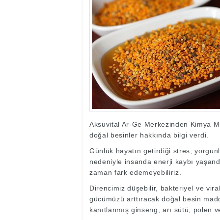
17:35
- Hakkari'ye Raf
17:32
- Dağcı Yüksel Işı
17:30
- Hayvanlar Şarbo
17:27
- Hakkari'de yaz 
19:22
- Cennet-Cehennem
19:19
- CHP Hakkari ve 
19:17
- Cennet Cehenne
19:13
- Bakan Yardımcısı
19:10
- Hakkari'de 503 k
19:08
- Bakan Yardımcıs
Aksuvital Ar-Ge Merkezinden Kimya Mü
doğal besinler hakkında bilgi verdi.
Günlük hayatın getirdiği stres, yorgun
nedeniyle insanda enerji kaybı yaşandı
zaman fark edemeyebiliriz.
Direncimiz düşebilir, bakteriyel ve vir
gücümüzü arttıracak doğal besin madde
kanıtlanmış ginseng, arı sütü, polen v