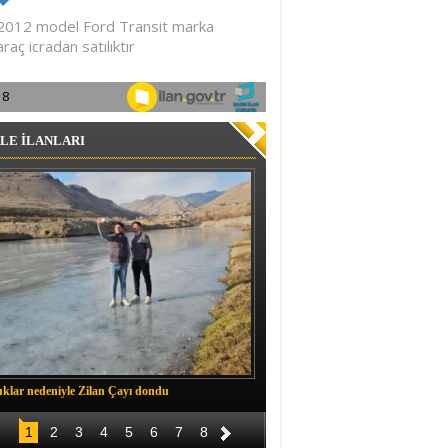
LE İLANLARI
klar nedeniyle Zilan Çayı dondu
Müftü Okuş, Durankaya'da halkla b
1
2
3
4
5
6
7
8