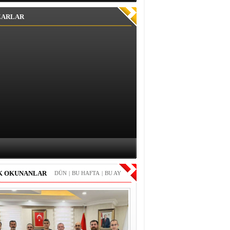
ZARLAR
K OKUNANLAR
DÜN
|
BU HAFTA
|
BU AY