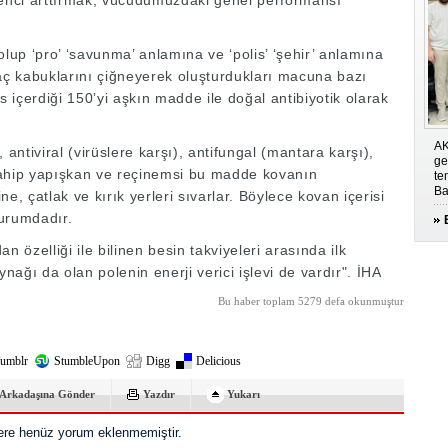
direnci arttırmak, vücudumuzdaki genel performansı
olup ‘pro’ ‘savunma’ anlamına ve ‘polis’ ‘şehir’ anlamına
ağaç kabuklarını çiğneyerek oluşturdukları macuna bazı
s içerdiği 150’yi aşkın madde ile doğal antibiyotik olarak
AK
, antiviral (virüslere karşı), antifungal (mantara karşı),
ge
e sahip yapışkan ve reçinemsi bu madde kovanın
te
Ba
ine, çatlak ve kırık yerleri sıvarlar. Böylece kovan içerisi
durumdadır.
an özelliği ile bilinen besin takviyeleri arasında ilk
ynağı da olan polenin enerji verici işlevi de vardır". İHA
Bu haber toplam 5279 defa okunmuştur
umblr
StumbleUpon
Digg
Delicious
Arkadaşına Gönder
Yazdır
Yukarı
re henüz yorum eklenmemiştir.