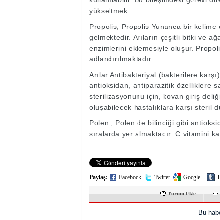
kullanılabilir. Bu bileşimdeki görevi 
yükseltmek.
Propolis, Propolis Yunanca bir kelime 
gelmektedir. Arıların çeşitli bitki ve 
enzimlerini eklemesiyle oluşur. Propoli
adlandırılmaktadır.
Arılar Antibakteriyal (bakterilere karşı)
antioksidan, antiparazitik özellikler
sterilizasyonunu için, kovan giriş deliğ
oluşabilecek hastalıklara karşı steril 
Polen , Polen de bilindiği gibi antioksid
sıralarda yer almaktadır. C vitamini ka
Paylaş:
Facebook
Twitter
Google+
T
Yorum Ekle
Bu habe