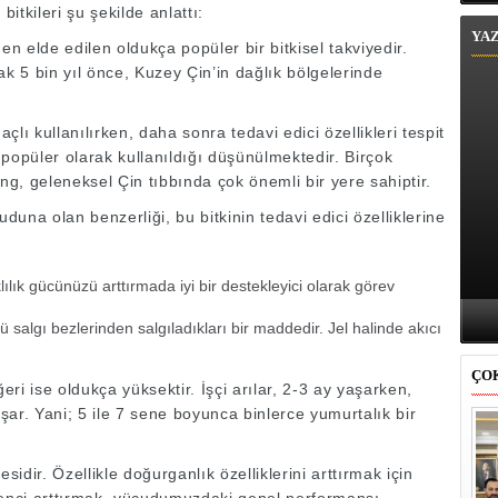
bitkileri şu şekilde anlattı:
YA
en elde edilen oldukça popüler bir bitkisel takviyedir.
rak 5 bin yıl önce, Kuzey Çin’in dağlık bölgelerinde
lı kullanılırken, daha sonra tedavi edici özellikleri tespit
r popüler olarak kullanıldığı düşünülmektedir. Birçok
ng, geleneksel Çin tıbbında çok önemli bir yere sahiptir.
uduna olan benzerliği, bu bitkinin tedavi edici özelliklerine
lık gücünüzü arttırmada iyi bir destekleyici olarak görev
tü salgı bezlerinden salgıladıkları bir maddedir. Jel halinde akıcı
ÇO
eri ise oldukça yüksektir. İşçi arılar, 2-3 ay yaşarken,
aşar. Yani; 5 ile 7 sene boyunca binlerce yumurtalık bir
sidir. Özellikle doğurganlık özelliklerini arttırmak için