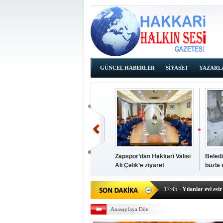
GÜNCEL HABERLER
SİYASET
YAZARL
İHALE İLANLARI
Zapspor’dan Hakkari Valisi
Beledi
Ali Çelik’e ziyaret
buzla
14:38
- Başkan Kaya, Od
17:45
- Yılanlar evi esir 
17:43
- Hakkari Cumhur
Anasayfaya Dön
17:39
- Güneydoğu'dan B
17:37
- Başkan Büyüksu: