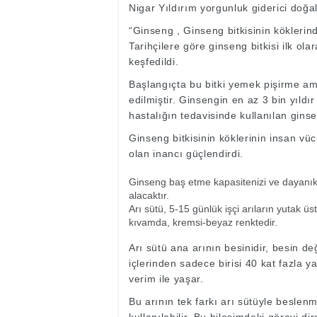
Nigar Yıldırım yorgunluk giderici doğal 
“Ginseng , Ginseng bitkisinin köklerind
Tarihçilere göre ginseng bitkisi ilk ola
keşfedildi.
Başlangıçta bu bitki yemek pişirme amaç
edilmiştir. Ginsengin en az 3 bin yıldı
hastalığın tedavisinde kullanılan ginse
Ginseng bitkisinin köklerinin insan vüc
olan inancı güçlendirdi.
Ginseng baş etme kapasitenizi ve dayanıklı
alacaktır.
Arı sütü, 5-15 günlük işçi arıların yutak üs
kıvamda, kremsi-beyaz renktedir.
Arı sütü ana arının besinidir, besin değ
içlerinden sadece birisi 40 kat fazla y
verim ile yaşar.
Bu arının tek farkı arı sütüyle beslenme