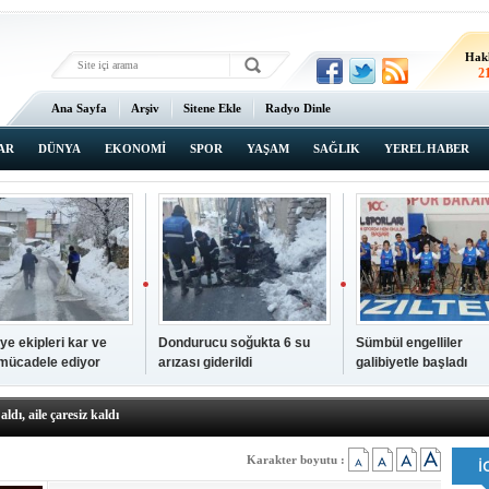
Hak
2
Ana Sayfa
Arşiv
Sitene Ekle
Radyo Dinle
AR
DÜNYA
EKONOMİ
SPOR
YAŞAM
SAĞLIK
YEREL HABER
ye ekipleri kar ve
Dondurucu soğukta 6 su
Sümbül engelliler
 mücadele ediyor
arızası giderildi
galibiyetle başladı
a ve sendika temsilcilerini ağırladı
aldı, aile çaresiz kaldı
iyet Başsavcısı Ufuk Turan görevine başladı
erçelan'a serinlik yolculuğu
Karakter boyutu :
 Gençlerimiz için geleceğe yatırım yapıyoruz