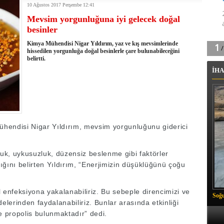
10 Ağustos 2017 Perşembe 12:41
tingde Çifte Gurur
Mevsim yorgunluğuna iyi gelecek doğal
k'ın izini köylüler buldu
besinler
na karşı aşılanıyor
ortasında kış manzarası
Kimya Mühendisi Nigar Yıldırım, yaz ve kış mevsimlerinde
 Vadisi'nde tarihi güreş finali
hissedilen yorgunluğa doğal besinlerle çare bulunabileceğini
belirtti.
26 il başkanını görevden aldı
İHA
m Vadisi'nde şampiyonluk mücadelesi start aldı
 Çelik, Aşiret Lideri Keskin'i ziyaret etti
ilogram Esrar ele geçirildi
ı Ali Çelik Hakkari’de sevgi seli
hendisi Nigar Yıldırım, mevsim yorgunluğunu giderici
luk, uykusuzluk, düzensiz beslenme gibi faktörler
ğını belirten Yıldırım, “Enerjimizin düşüklüğünü çoğu
al enfeksiyona yakalanabiliriz. Bu sebeple direncimizi ve
Soğu
lerinden faydalanabiliriz. Bunlar arasında etkinliği
e propolis bulunmaktadır” dedi.