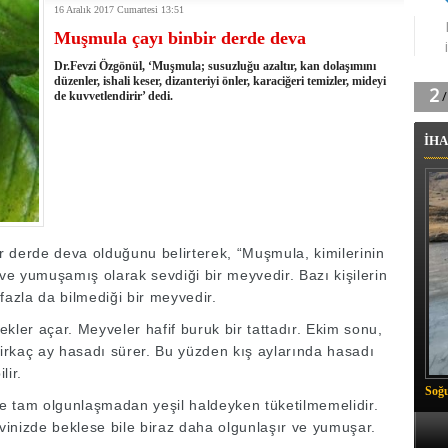
16 Aralık 2017 Cumartesi 13:51
tingde Çifte Gurur
Muşmula çayı binbir derde deva
k'ın izini köylüler buldu
na karşı aşılanıyor
Dr.Fevzi Özgönül, ‘Muşmula; susuzluğu azaltır, kan dolaşımını
ortasında kış manzarası
düzenler, ishali keser, dizanteriyi önler, karaciğeri temizler, mideyi
de kuvvetlendirir’ dedi.
 Vadisi'nde tarihi güreş finali
26 il başkanını görevden aldı
İHA
m Vadisi'nde şampiyonluk mücadelesi start aldı
 Çelik, Aşiret Lideri Keskin'i ziyaret etti
ilogram Esrar ele geçirildi
ı Ali Çelik Hakkari’de sevgi seli
 derde deva olduğunu belirterek, “Muşmula, kimilerinin
 ve yumuşamış olarak sevdiği bir meyvedir. Bazı kişilerin
fazla da bilmediği bir meyvedir.
kler açar. Meyveler hafif buruk bir tattadır. Ekim sonu,
Birkaç ay hasadı sürer. Bu yüzden kış aylarında hasadı
lir.
Soğu
e tam olgunlaşmadan yeşil haldeyken tüketilmemelidir.
evinizde beklese bile biraz daha olgunlaşır ve yumuşar.