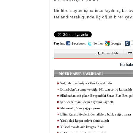
Bir litre suyun içine ince kıyılmış bi
tatlandırarak günde üç öğün birer çay 
Paylaş:
Facebook
Twitter
Google+
T
Yorum Ekle
Bu habe
DİĞER HABER BAŞLIKLARI
Soğuklar nedeniyle Zilan Çayı dondu
Diyarbakır'da anne ve oğlu 101 saat sonra kurtarıldı
9Enkazdan sağ çıkan 5 yaşındaki Serap Ela: 'Ben ço
Şarkıcı Burhan Çaçan hayatını kaybetti
Meteoroloji'den yağış uyarısı
Bilim Kurulu üyelerinden ailelere balık yağı uyarısı
Yaralı dağ keçisi tedavi altına alındı
Yüksekova'da aile kavgası 2 ölü