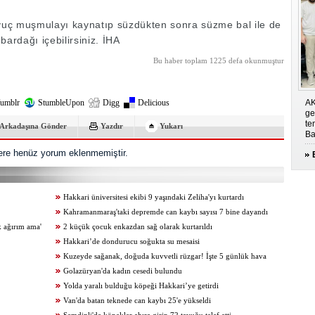
r avuç muşmulayı kaynatıp süzdükten sonra süzme bal ile de
bardağı içebilirsiniz. İHA
Bu haber toplam 1225 defa okunmuştur
umblr
StumbleUpon
Digg
Delicious
AK
ge
te
Arkadaşına Gönder
Yazdır
Yukarı
Ba
re henüz yorum eklenmemiştir.
Hakkari üniversitesi ekibi 9 yaşındaki Zeliha'yı kurtardı
Kahramanmaraş'taki depremde can kaybı sayısı 7 bine dayandı
k ağırım ama'
2 küçük çocuk enkazdan sağ olarak kurtarıldı
Hakkari’de dondurucu soğukta su mesaisi
Kuzeyde sağanak, doğuda kuvvetli rüzgar! İşte 5 günlük hava
tahminleri
Golazüryan'da kadın cesedi bulundu
Yolda yaralı bulduğu köpeği Hakkari’ye getirdi
Van'da batan teknede can kaybı 25'e yükseldi