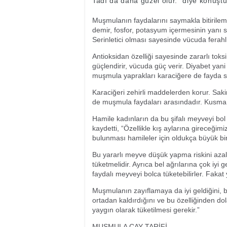
Tadı da daha güzel olur.” diye konuştu
Muşmulanın faydalarını saymakla bitiril
demir, fosfor, potasyum içermesinin yanı s
Serinletici olması sayesinde vücuda ferahlı
Antioksidan özelliği sayesinde zararlı toks
güçlendirir, vücuda güç verir. Diyabet yani
muşmula yaprakları karaciğere de fayda s
Karaciğeri zehirli maddelerden korur. Sakinl
de muşmula faydaları arasındadır. Kusma,
Hamile kadınların da bu şifalı meyveyi bo
kaydetti, “Özellikle kış aylarına gireceği
bulunması hamileler için oldukça büyük bir
Bu yararlı meyve düşük yapma riskini azal
tüketmelidir. Ayrıca bel ağrılarına çok iyi ge
faydalı meyveyi bolca tüketebilirler. Faka
Muşmulanın zayıflamaya da iyi geldiğini, b
ortadan kaldırdığını ve bu özelliğinden do
yaygın olarak tüketilmesi gerekir.”
MUŞMULA ÇAY TARİFİ