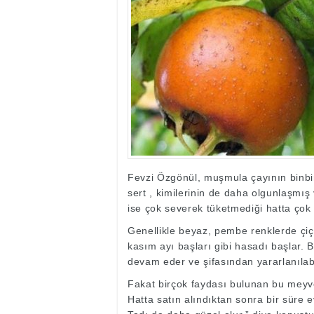
17:35
- Hakkari'ye Raf
17:32
- Dağcı Yüksel Işı
17:30
- Hayvanlar Şarbo
17:27
- Hakkari'de yaz 
19:22
- Cennet-Cehennem
19:19
- CHP Hakkari ve 
19:17
- Cennet Cehenne
19:13
- Bakan Yardımcısı
19:10
- Hakkari'de 503 k
19:08
- Bakan Yardımcıs
Fevzi Özgönül, muşmula çayının binbir
sert , kimilerinin de daha olgunlaşmış
ise çok severek tüketmediği hatta çok 
Genellikle beyaz, pembe renklerde çiçe
kasım ayı başları gibi hasadı başlar. 
devam eder ve şifasından yararlanılabi
Fakat birçok faydası bulunan bu meyv
Hatta satın alındıktan sonra bir süre 