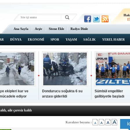
Hak
1
Ana Sayfa
Arşiv
Sitene Ekle
Radyo Dinle
AR
DÜNYA
EKONOMİ
SPOR
YAŞAM
SAĞLIK
YEREL HABER
ye ekipleri kar ve
Dondurucu soğukta 6 su
Sümbül engelliler
 mücadele ediyor
arızası giderildi
galibiyetle başladı
a ve sendika temsilcilerini ağırladı
aldı, aile çaresiz kaldı
iyet Başsavcısı Ufuk Turan görevine başladı
erçelan'a serinlik yolculuğu
Karakter boyutu :
 Gençlerimiz için geleceğe yatırım yapıyoruz