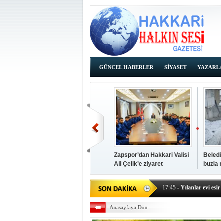
GÜNCEL HABERLER
SİYASET
YAZARL
İHALE İLANLARI
Zapspor’dan Hakkari Valisi
Beledi
Ali Çelik’e ziyaret
buzla
14:38
- Başkan Kaya, Od
17:45
- Yılanlar evi esir 
17:43
- Hakkari Cumhur
Anasayfaya Dön
17:39
- Güneydoğu'dan B
17:37
- Başkan Büyüksu: