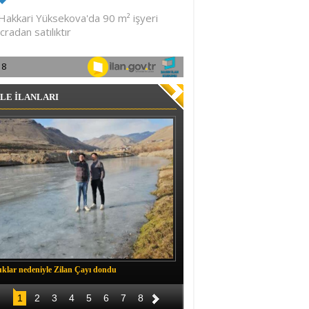
LE İLANLARI
klar nedeniyle Zilan Çayı dondu
Müftü Okuş, Durankaya'da halkla b
1
2
3
4
5
6
7
8