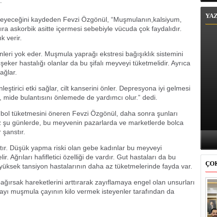
.
YA
emeyeceğini kaydeden Fevzi Özgönül, “Muşmulanın,kalsiyum,
ıra askorbik asitte içermesi sebebiyle vücuda çok faydalıdır.
k verir.
inleri yok eder. Muşmula yaprağı ekstresi bağışıklık sistemini
 şeker hastalığı olanlar da bu şifalı meyveyi tüketmelidir. Ayrıca
ağlar.
eştirici etki sağlar, cilt kanserini önler. Depresyona iyi gelmesi
 mide bulantısını önlemede de yardımcı olur.” dedi.
l bol tüketmesini öneren Fevzi Özgönül, daha sonra şunları
miz şu günlerde, bu meyvenin pazarlarda ve marketlerde bolca
 şanstır.
tır. Düşük yapma riski olan gebe kadınlar bu meyveyi
lir. Ağrıları hafifletici özelliği de vardır. Gut hastaları da bu
ÇO
t yüksek tansiyon hastalarının daha az tüketmelerinde fayda var.
ağırsak hareketlerini arttırarak zayıflamaya engel olan unsurları
layı muşmula çayının kilo vermek isteyenler tarafından da