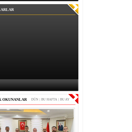
ZARLAR
K OKUNANLAR
DÜN
|
BU HAFTA
|
BU AY