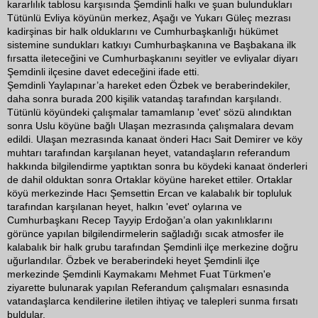
kararlılık tablosu karşısında Şemdinli halkı ve şuan bulundukları
Tütünlü Evliya köyünün merkez, Aşağı ve Yukarı Güleç mezrası
kadirşinas bir halk olduklarını ve Cumhurbaşkanlığı hükümet
sistemine sundukları katkıyı Cumhurbaşkanına ve Başbakana ilk
fırsatta ileteceğini ve Cumhurbaşkanını seyitler ve evliyalar diyarı
Şemdinli ilçesine davet edeceğini ifade etti.
Şemdinli Yaylapınar’a hareket eden Özbek ve beraberindekiler,
daha sonra burada 200 kişilik vatandaş tarafından karşılandı.
Tütünlü köyündeki çalışmalar tamamlanıp 'evet' sözü alındıktan
sonra Uslu köyüne bağlı Ulaşan mezrasında çalışmalara devam
edildi. Ulaşan mezrasında kanaat önderi Hacı Sait Demirer ve köy
muhtarı tarafından karşılanan heyet, vatandaşların referandum
hakkında bilgilendirme yaptıktan sonra bu köydeki kanaat önderleri
de dahil olduktan sonra Ortaklar köyüne hareket ettiler. Ortaklar
köyü merkezinde Hacı Şemsettin Ercan ve kalabalık bir topluluk
tarafından karşılanan heyet, halkın 'evet' oylarına ve
Cumhurbaşkanı Recep Tayyip Erdoğan’a olan yakınlıklarını
görünce yapılan bilgilendirmelerin sağladığı sıcak atmosfer ile
kalabalık bir halk grubu tarafından Şemdinli ilçe merkezine doğru
uğurlandılar. Özbek ve beraberindeki heyet Şemdinli ilçe
merkezinde Şemdinli Kaymakamı Mehmet Fuat Türkmen'e
ziyarette bulunarak yapılan Referandum çalışmaları esnasında
vatandaşlarca kendilerine iletilen ihtiyaç ve talepleri sunma fırsatı
buldular.