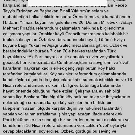
karşılandılar. Referandum çalışmalarında Cumhurbaşkanı Recep
Tayyip Erdoğan ve Başbakan Binali Yıldırım’ın selam ve
muhabbetleri halka iletildikten sonra Örencik mezrası kanaat önderi
H. Bahri Yılmaz, köyün ileri gelenleri ve 26. Dönem Milletvekili Adayı
Mehmet Fırat’da referandum çalışmaları hakkında bilgilendirme
çalışması yaptılar. Ortaklar köyü Örencik mezrasında kalabalık bir
topluluk ile ayrılan Özbek ve beraberindeki heyet, Tütünlü Evliya
köyüne bağlı Yukarı ve Aşağı Güleç mezralarına gittiler. Özbek ve
beraberindekiler burada 7’ den 70'e herkes tarafından Türk
bayrakları ve Ak Parti bayrakları ile donatılan evler ve yollardan
geçecek her iki mezrada da Cumhurbaşkanına sevgilerini ve 'evet'
kararlarını haykıran kadın erkek genç yaşlı bütün Köy halkı
tarafından karşılandılar. Köy sakinleri referandum çalışmalarında
kendi köyleri dışında da çalışmalara katkı sunmak istediklerini ve 16
Nisan referandumunun ülkenin birliği ve bütünlüğü bakımından
hayati önemde olduğunu ifade ettiler. Çalışmalara ev sahipliği
yapan İlçe Başkanı Fikri Algül'ün köy halkının talep ve ihtiyaçlarının
neler olduğu sorusuna karşın köy sakinleri hep birlikte bir
taleplerinin azami ölçüde karşılandığını ve hükümet tarafından
yapılan yollarının asfaltlama işinin yapılacağını ifade ederek Ak
Parti hükümetlerinin sunduğu hizmetlerden memnun olduklarını ve
kendilerinin 16 Nisan referandumunda verecekleri 'evet' oylarıyla
cevap olacaklarını söylerdiler. Özbek, gördüğü bu sevinç ve