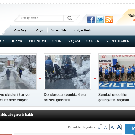
Hak
3
Ana Sayfa
Arşiv
Sitene Ekle
Radyo Dinle
AR
DÜNYA
EKONOMİ
SPOR
YAŞAM
SAĞLIK
YEREL HABER
ye ekipleri kar ve
Dondurucu soğukta 6 su
Sümbül engelliler
 mücadele ediyor
arızası giderildi
galibiyetle başladı
a ve sendika temsilcilerini ağırladı
aldı, aile çaresiz kaldı
iyet Başsavcısı Ufuk Turan görevine başladı
erçelan'a serinlik yolculuğu
Karakter boyutu :
 Gençlerimiz için geleceğe yatırım yapıyoruz