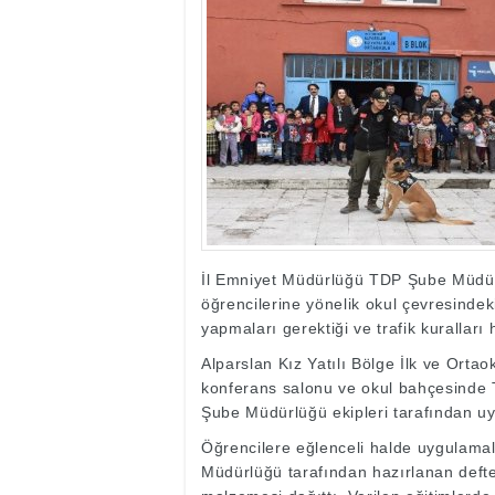
17:35
- Hakkari'ye Raf
17:32
- Dağcı Yüksel Işı
17:30
- Hayvanlar Şarbo
17:27
- Hakkari'de yaz 
19:22
- Cennet-Cehennem
19:19
- CHP Hakkari ve 
19:17
- Cennet Cehenne
19:13
- Bakan Yardımcısı
19:10
- Hakkari'de 503 k
19:08
- Bakan Yardımcıs
İl Emniyet Müdürlüğü TDP Şube Müdürl
öğrencilerine yönelik okul çevresindeki
yapmaları gerektiği ve trafik kuralları
Alparslan Kız Yatılı Bölge İlk ve Orta
konferans salonu ve okul bahçesinde
Şube Müdürlüğü ekipleri tarafından uyg
Öğrencilere eğlenceli halde uygulamalı 
Müdürlüğü tarafından hazırlanan defter,