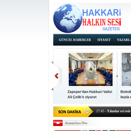
GÜNCEL HABERLER
SİYASET
YAZARL
İHALE İLANLARI
Zapspor’dan Hakkari Valisi
Beledi
Ali Çelik’e ziyaret
buzla
14:38
- Başkan Kaya, Od
17:45
- Yılanlar evi esir 
17:43
- Hakkari Cumhur
Anasayfaya Dön
17:39
- Güneydoğu'dan B
17:37
- Başkan Büyüksu: