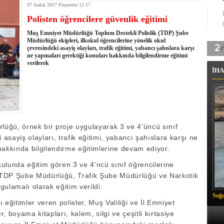
07 Aralık 2017 Perşembe 12:17
tingde Çifte Gurur
Polisten öğrencilere güvenlik eğitimi
k'ın izini köylüler buldu
na karşı aşılanıyor
Muş Emniyet Müdürlüğü Toplum Destekli Polislik (TDP) Şube
ortasında kış manzarası
Müdürlüğü ekipleri, ilkokul öğrencilerine yönelik okul
çevresindeki asayiş olayları, trafik eğitimi, yabancı şahıslara karşı
 Vadisi'nde tarihi güreş finali
ne yapmaları gerektiği konuları hakkında bilgilendirme eğitimi
26 il başkanını görevden aldı
verilerek
İHA
m Vadisi'nde şampiyonluk mücadelesi start aldı
 Çelik, Aşiret Lideri Keskin'i ziyaret etti
ilogram Esrar ele geçirildi
ı Ali Çelik Hakkari’de sevgi seli
üğü, örnek bir proje uygulayarak 3 ve 4’üncü sınıf
 asayiş olayları, trafik eğitimi, yabancı şahıslara karşı ne
 hakkında bilgilendirme eğitimlerine devam ediyor.
okulunda eğitim gören 3 ve 4’ncü sınıf öğrencilerine
 TDP Şube Müdürlüğü, Trafik Şube Müdürlüğü ve Narkotik
ulamalı olarak eğitim verildi.
Soğu
eğitimler veren polisler, Muş Valiliği ve İl Emniyet
 boyama kitapları, kalem, silgi ve çeşitli kırtasiye