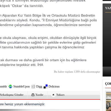
e ayrıca İl Emniyet Müdürlüğü bünyesindeki meslek
köpek ’Oskar’ da tanıtıldı.
YA
en Alparslan Kız Yatılı Bölge İlk ve Ortaokulu Müdürü Bedrettin
nandıklarını söyledi. Kondu, "İl Emniyet Müdürlüğüne bağlı polis
gilendirme çalışmaları kapsamında, öğrencilerimize seminer
 okula ulaşması, okula erişimi, okuldan dönüşüyle ilgili birçok
ikte çocuklarımızın sağlıklı bir şekilde evlerine gidip gelmeleri
iyi tanıma hakkında yaptıkları çalışma ile öğrencilerimiz
uzak durması ve daha güvenli bir ortam için bu eğitimlere
kiplerine teşekkür etti. İHA
Bu haber toplam 1399 defa okunmuştur
ÇO
umblr
StumbleUpon
Digg
Delicious
Arkadaşına Gönder
Yazdır
Yukarı
re henüz yorum eklenmemiştir.