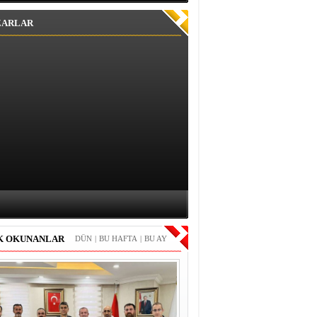
ZARLAR
K OKUNANLAR
DÜN
|
BU HAFTA
|
BU AY