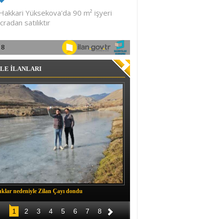
LE İLANLARI
klar nedeniyle Zilan Çayı dondu
Müftü Okuş, Durankaya'da halkla b
1
2
3
4
5
6
7
8