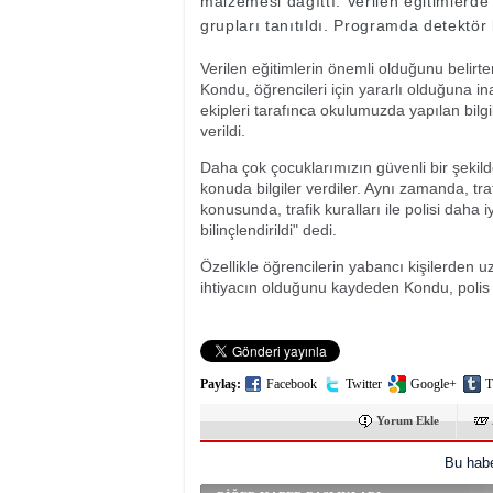
malzemesi dağıttı. Verilen eğitimlerd
grupları tanıtıldı. Programda detektör 
Verilen eğitimlerin önemli olduğunu belirt
Kondu, öğrencileri için yararlı olduğuna i
ekipleri tarafınca okulumuzda yapılan bil
verildi.
Daha çok çocuklarımızın güvenli bir şekilde
konuda bilgiler verdiler. Aynı zamanda, traf
konusunda, trafik kuralları ile polisi daha 
bilinçlendirildi" dedi.
Özellikle öğrencilerin yabancı kişilerden 
ihtiyacın olduğunu kaydeden Kondu, polis e
Paylaş:
Facebook
Twitter
Google+
T
Yorum Ekle
Bu habe