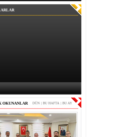
ZARLAR
K OKUNANLAR
DÜN
|
BU HAFTA
|
BU AY