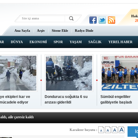
Hak
2
Ana Sayfa
Arşiv
Sitene Ekle
Radyo Dinle
AR
DÜNYA
EKONOMİ
SPOR
YAŞAM
SAĞLIK
YEREL HABER
ye ekipleri kar ve
Dondurucu soğukta 6 su
Sümbül engelliler
 mücadele ediyor
arızası giderildi
galibiyetle başladı
a ve sendika temsilcilerini ağırladı
aldı, aile çaresiz kaldı
iyet Başsavcısı Ufuk Turan görevine başladı
erçelan'a serinlik yolculuğu
Karakter boyutu :
 Gençlerimiz için geleceğe yatırım yapıyoruz