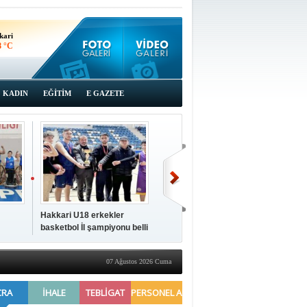
kari
8 °C
KADIN
EĞİTİM
E GAZETE
Hakkari U18 erkekler
Hakkari'de 2025 Yılı
İki a
basketbol İl şampiyonu belli
Yönetimi Gözden Geçirme
ziya
oldu
Toplantısı yapıldı
07 Ağustos 2026 Cuma