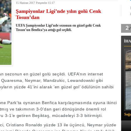
15 Haziran 2017 Perşembe 15:17
tingde Çifte Gurur
Şampiyonlar Ligi’nde yılın golü Cenk
k'ın izini köylüler buldu
Tosun’dan
na karşı aşılanıyor
ortasında kış manzarası
UEFA Şampiyonlar Ligi’nde sezonun en güzel golü Cenk
 Vadisi'nde tarihi güreş finali
Tosun’un Benfica’ya attığı gol seçildi.
26 il başkanını görevden aldı
İHA
m Vadisi'nde şampiyonluk mücadelesi start aldı
 Çelik, Aşiret Lideri Keskin'i ziyaret etti
ilogram Esrar ele geçirildi
ı Ali Çelik Hakkari’de sevgi seli
n sezonun en güzel golü seçildi. UEFA’nın internet
, Quaresma, Neymar, Mandzukic, Lewandowski gibi
oyların yüzde 41’ini alarak ’en güzel gol’ ödülünün sahibi
ne Park’ta oynanan Benfica karşılaşmasında oyuna ikinci
tmış ve takımının 3-0’dan geri dönüşünde önemli rol
Soğu
u 3-1’e getiren Beşiktaş, mücadeleyi 3-3 bitirmişti.
ci, Cristiano Ronaldo yüzde 13 ile üçüncü, Neymar yüzde