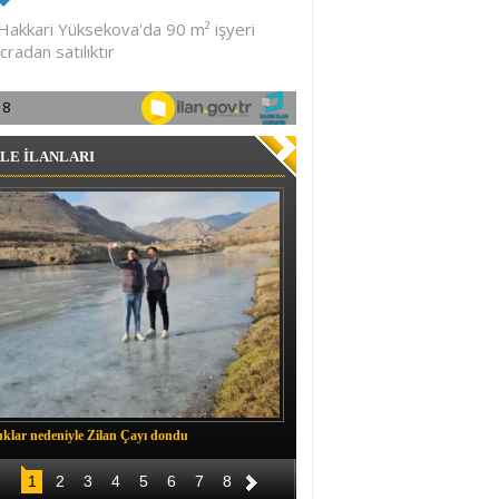
LE İLANLARI
klar nedeniyle Zilan Çayı dondu
Müftü Okuş, Durankaya'da halkla b
1
2
3
4
5
6
7
8