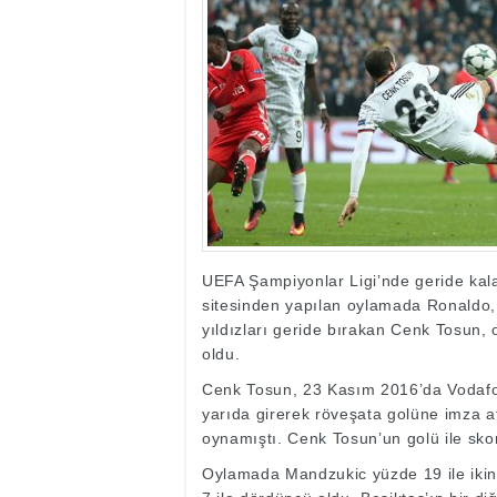
17:35
- Hakkari'ye Raf
17:32
- Dağcı Yüksel Işı
17:30
- Hayvanlar Şarbo
17:27
- Hakkari'de yaz 
19:22
- Cennet-Cehennem
19:19
- CHP Hakkari ve 
19:17
- Cennet Cehenne
19:13
- Bakan Yardımcısı
19:10
- Hakkari'de 503 k
19:08
- Bakan Yardımcıs
UEFA Şampiyonlar Ligi’nde geride kala
sitesinden yapılan oylamada Ronaldo
yıldızları geride bırakan Cenk Tosun, 
oldu.
Cenk Tosun, 23 Kasım 2016’da Vodafo
yarıda girerek röveşata golüne imza a
oynamıştı. Cenk Tosun’un golü ile skor
Oylamada Mandzukic yüzde 19 ile ikin