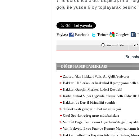
7 ile dördüncü oldu. Beşiktaş’ın bir d
golü ile yüzde 6 oy toplayarak beşinci
Paylaş:
Facebook
Twitter
Google+
T
Yorum Ekle
Bu habe
DİĞER HABER BAŞLIKLARI
Zapspor’dan Hakkari Valisi Ali Çelik’e ziyaret
Hakkari U18 erkekler basketbol İl şampiyonu belli o
Hakkari Gençlik Merkezi Lideri Devirdi!
Kadın Futbol Süper Ligi’nde Fikstür Belli Oldu: İl
Sportif
Hakkari’de Dart il birinciliği yapıldı
Yüksekovalı gençler futbol sahası istiyor
Okul Sporları güreş grup müsabakaları
Sümbül Engelliler Takımı Diyarbakır'da galip ayrıldı
Van İpekyolu Expo Fuar ve Kongre Merkezi tarım f
hazırlanıyor
Hakkari Futboluna Hayatını Adamış Bir Adam; Muzaf