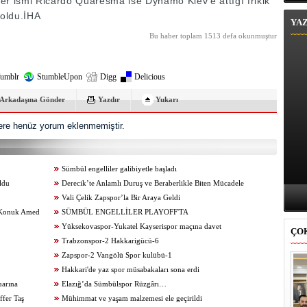
iğer ismi Ricardo Quaresma ise Dynamo Kiev’e attığı frikik
 oldu.İHA
YA
Bu haber toplam 1513 defa okunmuştur
umblr
StumbleUpon
Digg
Delicious
Arkadaşına Gönder
Yazdır
Yukarı
re henüz yorum eklenmemiştir.
Sümbül engelliler galibiyetle başladı
ldu
Derecik’te Anlamlı Duruş ve Beraberlikle Biten Mücadele
Vali Çelik Zapspor’la Bir Araya Geldi
k Konuk Amed
SÜMBÜL ENGELLİLER PLAYOFF'TA
Yüksekovaspor-Yukatel Kayserispor maçına davet
ÇO
Trabzonspor-2 Hakkarigücü-6
Zapspor-2 Vangölü Spor kulübü-1
Hakkari'de yaz spor müsabakaları sona erdi
uarına
Elazığ’da Sümbülspor Rüzgârı…
fer Taş
Mühimmat ve yaşam malzemesi ele geçirildi