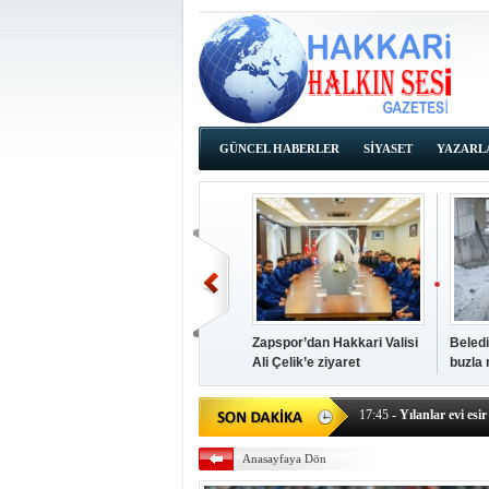
GÜNCEL HABERLER
SİYASET
YAZARL
İHALE İLANLARI
Zapspor’dan Hakkari Valisi
Beledi
Ali Çelik’e ziyaret
buzla
14:38
- Başkan Kaya, Od
17:45
- Yılanlar evi esir 
17:43
- Hakkari Cumhur
Anasayfaya Dön
17:39
- Güneydoğu'dan B
17:37
- Başkan Büyüksu: