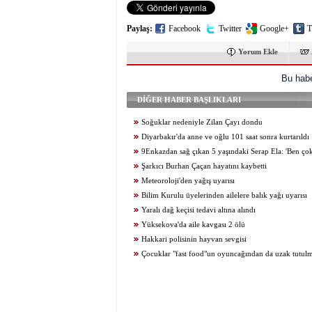
Paylaş:
Facebook
Twitter
Google+
T
Yorum Ekle
Bu habe
DİĞER HABER BAŞLIKLARI
Soğuklar nedeniyle Zilan Çayı dondu
Diyarbakır'da anne ve oğlu 101 saat sonra kurtarıldı
9Enkazdan sağ çıkan 5 yaşındaki Serap Ela: 'Ben ço
Şarkıcı Burhan Çaçan hayatını kaybetti
Meteoroloji'den yağış uyarısı
Bilim Kurulu üyelerinden ailelere balık yağı uyarısı
Yaralı dağ keçisi tedavi altına alındı
Yüksekova'da aile kavgası 2 ölü
Hakkari polisinin hayvan sevgisi
Çocuklar "fast food"un oyuncağından da uzak tutulm