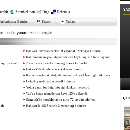
YA
umblr
StumbleUpon
Digg
Delicious
Arkadaşına Gönder
Yazdır
Yukarı
re henüz yorum eklenmemiştir.
Hakkari üniversitesi ekibi 9 yaşındaki Zeliha'yı kurtardı
Kahramanmaraş'taki depremde can kaybı sayısı 7 bine dayandı
k ağırım ama'
2 küçük çocuk enkazdan sağ olarak kurtarıldı
Hakkari’de dondurucu soğukta su mesaisi
Kuzeyde sağanak, doğuda kuvvetli rüzgar! İşte 5 günlük hava
tahminleri
Golazüryan'da kadın cesedi bulundu
Yolda yaralı bulduğu köpeği Hakkari’ye getirdi
Van'da batan teknede can kaybı 25'e yükseldi
ÇO
Şemdinli'de köpekler ahıra girip 72 tavuğu telef etti
alı
Hakkari'de 1825 tarihli 2 mezar taşı bulundu