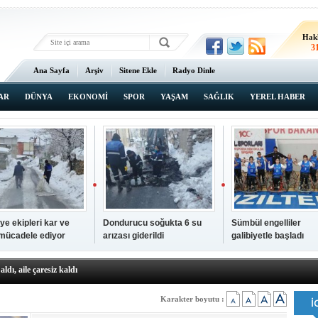
Hak
3
Ana Sayfa
Arşiv
Sitene Ekle
Radyo Dinle
AR
DÜNYA
EKONOMİ
SPOR
YAŞAM
SAĞLIK
YEREL HABER
ye ekipleri kar ve
Dondurucu soğukta 6 su
Sümbül engelliler
 mücadele ediyor
arızası giderildi
galibiyetle başladı
a ve sendika temsilcilerini ağırladı
aldı, aile çaresiz kaldı
iyet Başsavcısı Ufuk Turan görevine başladı
erçelan'a serinlik yolculuğu
Karakter boyutu :
 Gençlerimiz için geleceğe yatırım yapıyoruz