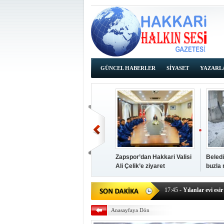
GÜNCEL HABERLER
SİYASET
YAZARL
İHALE İLANLARI
Zapspor’dan Hakkari Valisi
Beledi
Ali Çelik’e ziyaret
buzla
14:38
- Başkan Kaya, Od
17:45
- Yılanlar evi esir 
17:43
- Hakkari Cumhur
Anasayfaya Dön
17:39
- Güneydoğu'dan B
17:37
- Başkan Büyüksu: