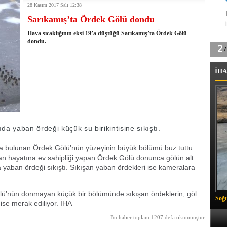
28 Kasım 2017 Salı 12:38
tingde Çifte Gurur
Sarıkamış’ta Ördek Gölü dondu
k'ın izini köylüler buldu
na karşı aşılanıyor
Hava sıcaklığının eksi 19’a düştüğü Sarıkamış’ta Ördek Gölü
ortasında kış manzarası
dondu.
 Vadisi'nde tarihi güreş finali
26 il başkanını görevden aldı
İHA
m Vadisi'nde şampiyonluk mücadelesi start aldı
 Çelik, Aşiret Lideri Keskin'i ziyaret etti
ilogram Esrar ele geçirildi
ı Ali Çelik Hakkari’de sevgi seli
 yaban ördeği küçük su birikintisine sıkıştı.
kta bulunan Ördek Gölü’nün yüzeyinin büyük bölümü buz tuttu.
n hayatına ev sahipliği yapan Ördek Gölü donunca gölün alt
da yaban ördeği sıkıştı. Sıkışan yaban ördekleri ise kameralara
lü’nün donmayan küçük bir bölümünde sıkışan ördeklerin, göl
Soğu
se merak ediliyor. İHA
Bu haber toplam 1207 defa okunmuştur