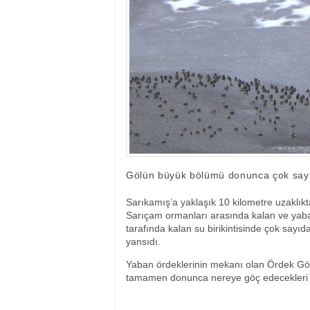
17:35
- Hakkari'ye Raf
17:32
- Dağcı Yüksel Işı
17:30
- Hayvanlar Şarbo
17:27
- Hakkari'de yaz 
19:22
- Cennet-Cehennem
19:19
- CHP Hakkari ve 
19:17
- Cennet Cehenne
19:13
- Bakan Yardımcısı
19:10
- Hakkari'de 503 k
19:08
- Bakan Yardımcıs
Gölün büyük bölümü donunca çok sayıda
Sarıkamış’a yaklaşık 10 kilometre uzaklı
Sarıçam ormanları arasında kalan ve yaba
tarafında kalan su birikintisinde çok sayı
yansıdı.
Yaban ördeklerinin mekanı olan Ördek Gö
tamamen donunca nereye göç edecekleri i