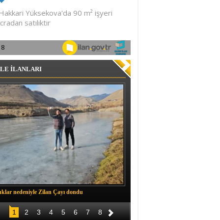
LE İLANLARI
klar nedeniyle Zilan Çayı dondu
Müftü Okuş, Durankaya'da halkla b
1
2
3
4
5
6
7
8