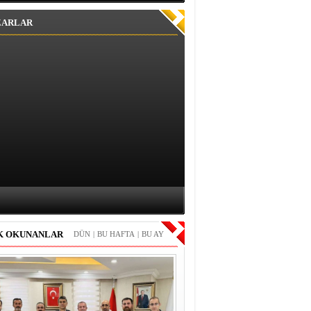
ZARLAR
K OKUNANLAR
DÜN
|
BU HAFTA
|
BU AY