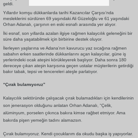
geldi.
Yıllardır komşu dükkanlarda tarihi Kazancılar Çarşısı’nda
mesleklerini sürdüren 69 yaşındaki Ali Güzeloğlu ve 61 yaşındaki
Orhan Adanalı, çarşının en eski esnafı arasında yer alıyor.
İki esnaf, son yıllarda azalan ilgiye rağmen kalaycılık geleneğini bir
süre daha yaşatabilmek için birbirine destek oluyor.
İlerleyen yaşlarına ve Adana’nın kavurucu yaz sıcağına rağmen
sabahın erken saatlerinde dükkanlarını açan kalaycılar, güne iş
yerlerindeki ocak ateşini körükleyerek başlıyor. Daha sonra 180
dereceye çıkan ateşin karşısına geçen ustalar müşterilerin getirdiği
bakır tabak, tepsi ve tencereleri ateşle parlatıyor.
“Çırak bulamıyoruz”
Kalaycılık sektöründe çalışacak çırak bulamadıkları için kendilerinin
son jenerasyon olduğunu anlatan Orhan Adanalı, “Çelik,
alüminyum, porselen çıkınca bakıra kimse rağbet etmiyor. Ama
bakırda pişen yemeğin tadını alamazsın.
Çırak bulamıyoruz. Kendi çocuklarım da okudu başka iş yapıyorlar.