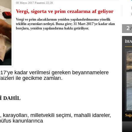
08 Mayıs 2017 Pazartesi 22:28
tingde Çifte Gurur
Vergi, sigorta ve prim cezalarına af geliyor
k'ın izini köylüler buldu
na karşı aşılanıyor
Vergi ve prim alacaklarının yeniden yapılandırılmasına yönelik
ortasında kış manzarası
teklifin ayrıntıları netleşti. Buna göre; 31 Mart 2017'ye kadar olan
borçlara, yeniden yapılandırma hakkı getiriliyor.
 Vadisi'nde tarihi güreş finali
26 il başkanını görevden aldı
İHA
m Vadisi'nde şampiyonluk mücadelesi start aldı
 Çelik, Aşiret Lideri Keskin'i ziyaret etti
ilogram Esrar ele geçirildi
ı Ali Çelik Hakkari’de sevgi seli
2017’ye kadar verilmesi gereken beyannamelere
faizleri ile gecikme zamları.
İ DAHİL
arayolları, milletvekili seçimi, mahalli idareler,
Soğu
 nüfus kanunlarınca