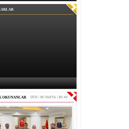
ZARLAR
K OKUNANLAR
DÜN
|
BU HAFTA
|
BU AY