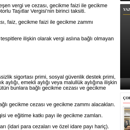
şen vergi ve cezası, gecikme faizi ile gecikme
YA
u Taşıtlar Vergisi’nin birinci taksiti.
sı, faiz, gecikme faizi ile gecikme zammı
espitlere ilişkin olarak vergi aslına bağlı olmayan
şsizlik sigortası primi, sosyal güvenlik destek primi,
lık aylığı, emekli aylığı veya malullük aylığına ilişkin
 bütün bunlara bağlı gecikme cezası ve gecikme
ÇO
 bağlı gecikme cezası ve gecikme zammı alacakları.
si ve eğitime katkı payı ile gecikme zamları.
arı (idari para cezaları ve özel idare payı hariç).