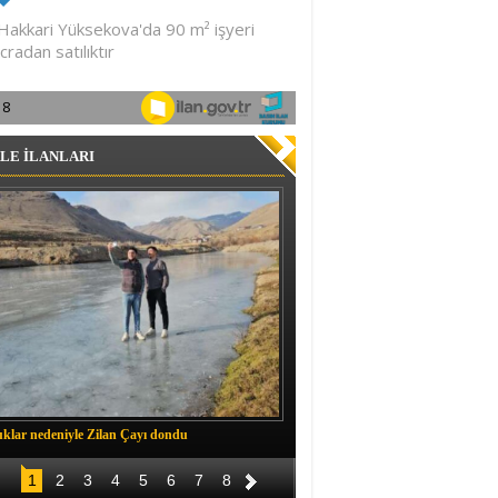
LE İLANLARI
klar nedeniyle Zilan Çayı dondu
Müftü Okuş, Durankaya'da halkla b
1
2
3
4
5
6
7
8