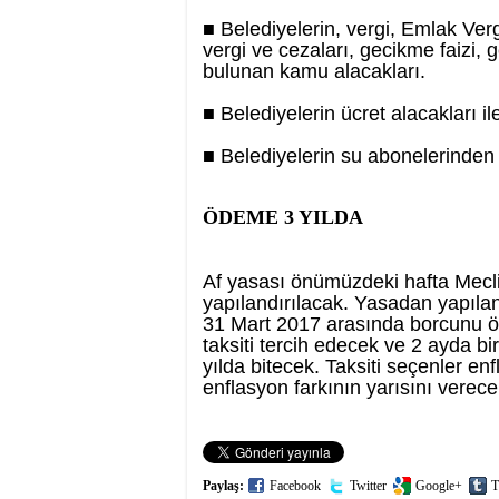
■ Belediyelerin, vergi, Emlak Vergi
vergi ve cezaları, gecikme faizi
bulunan kamu alacakları.
■ Belediyelerin ücret alacakları i
■ Belediyelerin su abonelerinden o
ÖDEME 3 YILDA
Af yasası önümüzdeki hafta Mecli
yapılandırılacak. Yasadan yapıl
31 Mart 2017 arasında borcunu öd
taksiti tercih edecek ve 2 ayda 
yılda bitecek. Taksiti seçenler e
enflasyon farkının yarısını verece
Paylaş:
Facebook
Twitter
Google+
T