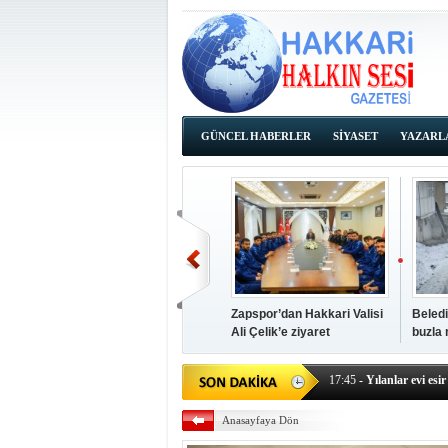
GÜNCEL HABERLER
SİYASET
YAZARL
İHALE İLANLARI
Zapspor’dan Hakkari Valisi
Beledi
Ali Çelik’e ziyaret
buzla
14:38
- Başkan Kaya, Od
17:45
- Yılanlar evi esir 
17:43
- Hakkari Cumhur
Anasayfaya Dön
17:39
- Güneydoğu'dan B
17:37
- Başkan Büyüksu: