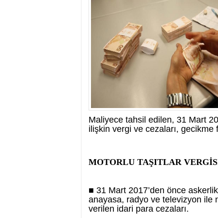
17:35
- Hakkari'ye Raf
17:32
- Dağcı Yüksel Işı
17:30
- Hayvanlar Şarbo
17:27
- Hakkari'de yaz 
19:22
- Cennet-Cehennem
19:19
- CHP Hakkari ve 
19:17
- Cennet Cehenne
19:13
- Bakan Yardımcısı
19:10
- Hakkari'de 503 k
19:08
- Bakan Yardımcıs
Maliyece tahsil edilen, 31 Mart 
ilişkin vergi ve cezaları, gecikme 
MOTORLU TAŞITLAR VERGİS
■ 31 Mart 2017’den önce askerlik, k
anayasa, radyo ve televizyon ile
verilen idari para cezaları.