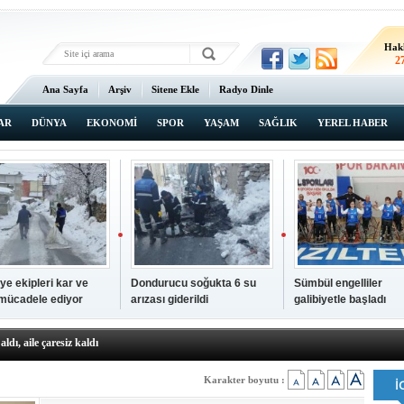
Hak
2
Ana Sayfa
Arşiv
Sitene Ekle
Radyo Dinle
AR
DÜNYA
EKONOMİ
SPOR
YAŞAM
SAĞLIK
YEREL HABER
ye ekipleri kar ve
Dondurucu soğukta 6 su
Sümbül engelliler
 mücadele ediyor
arızası giderildi
galibiyetle başladı
a ve sendika temsilcilerini ağırladı
aldı, aile çaresiz kaldı
iyet Başsavcısı Ufuk Turan görevine başladı
erçelan'a serinlik yolculuğu
Karakter boyutu :
 Gençlerimiz için geleceğe yatırım yapıyoruz