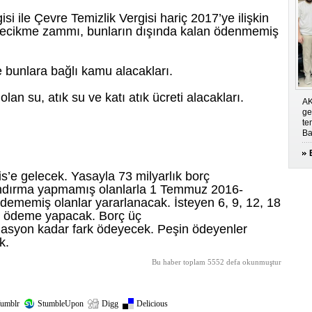
si ile Çevre Temizlik Vergisi hariç 2017’ye ilişkin
, gecikme zammı, bunların dışında kalan ödenmemiş
le bunlara bağlı kamu alacakları.
lan su, atık su ve katı atık ücreti alacakları.
AK
ge
te
Ba
s’e gelecek. Yasayla 73 milyarlık borç
andırma yapmamış olanlarla 1 Temmuz 2016-
ememiş olanlar yararlanacak. İsteyen 6, 9, 12, 18
bir ödeme yapacak. Borç üç
nflasyon kadar fark ödeyecek. Peşin ödeyenler
k.
Bu haber toplam 5552 defa okunmuştur
umblr
StumbleUpon
Digg
Delicious