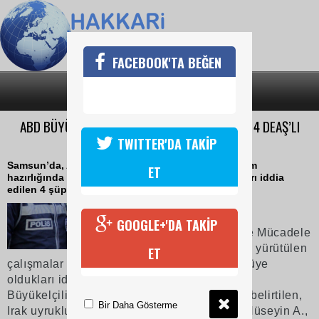
FACEBOOK'TA BEĞEN
SON DAKİKA
KATEGORİLER
ABD BÜYÜKELÇİLİĞİNE EYLEM HAZIRLIĞINDAKİ 4 DEAŞ’LI
SAMSUN’DA YAKALANDI
TWITTER'DA TAKİP
Samsun’da, Ankara’daki ABD Büyükelçiliğine eylem
ET
hazırlığında olan, terör örgütü DEAŞ üyesi oldukları iddia
edilen 4 şüpheli yakalandı.
05 Mart 2018 Pazartesi 16:50
GOOGLE+'DA TAKİP
Samsun’da, MİT, Terörle Mücadele
ve İstihbarat ekiplerince yürütülen
ET
çalışmalar sonucunda, terör örgütü DEAŞ’a üye
oldukları iddia edilen ve Ankara'daki ABD
Büyükelçiliğine eylem hazırlığında oldukları belirtilen,
Bir Daha Gösterme
Irak uyruklu Sohaıb Qusay Taga A., Fernas Hüseyin A.,