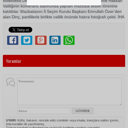
Milletvekili Dinç ve beraberindekiler, daha sonra partililerle Hakkari
Valiliğinin konferans salonunda yapılan mazbata teslim törenine
katıldılar. Mazbatasını İl Seçim Kurulu Başkanı Emrullah Özer’den
alan Dinç, partililerle birlikte valilik önünde hatıra fotoğrafı çekti. İHA
Yorumlar
UYARI:
Küfür, hakaret, rencide edici cümleler veya imalar, inançlara saldırı içeren,
imla kuralları ile yazılmamış,
Türkçe karakter kullanılmayan ve büyük harflerle yazılmış yorumlar