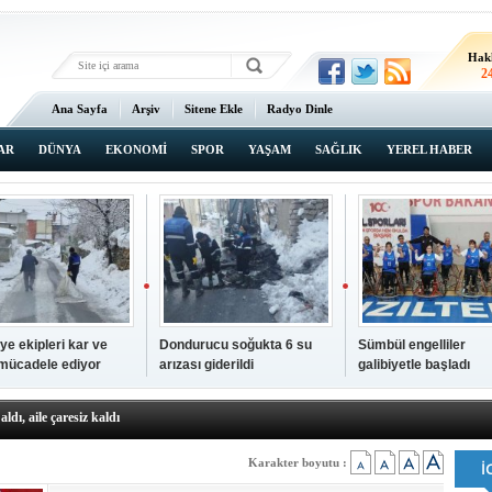
Hak
2
Ana Sayfa
Arşiv
Sitene Ekle
Radyo Dinle
AR
DÜNYA
EKONOMİ
SPOR
YAŞAM
SAĞLIK
YEREL HABER
ye ekipleri kar ve
Dondurucu soğukta 6 su
Sümbül engelliler
 mücadele ediyor
arızası giderildi
galibiyetle başladı
a ve sendika temsilcilerini ağırladı
aldı, aile çaresiz kaldı
iyet Başsavcısı Ufuk Turan görevine başladı
erçelan'a serinlik yolculuğu
Karakter boyutu :
 Gençlerimiz için geleceğe yatırım yapıyoruz