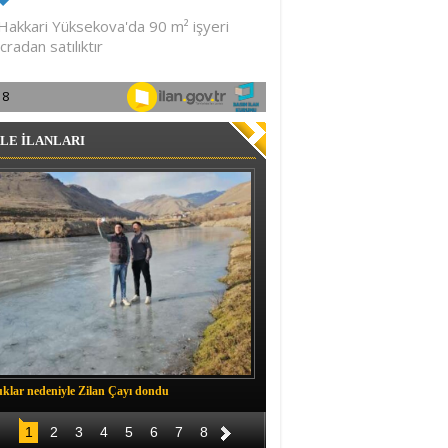
LE İLANLARI
klar nedeniyle Zilan Çayı dondu
Müftü Okuş, Durankaya'da halkla b
1
2
3
4
5
6
7
8