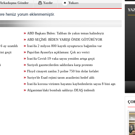
Arkadaşına Gönder
Yazdır
Yukarı
YA
re henüz yorum eklenmemiştir.
ABD Başkanı Biden: Taliban ile yakın temas halindeyiz
ABD SEÇİMİ: BİDEN YARIŞI ÖNDE GÖTÜRÜYOR
 ay uzatıldı
İran'da 2 milyon 800 kayıtlı uyuşturucu bağımlısı var
ini geçti
Papa'dan Ayasofya açıklaması: Çok acı verici
İran'da Covid-19 vaka sayısı yeniden artışa geçti
i
Suriyeli gazetecilerden saldırılara karşı protesto
Floyd cinayeti zanlısı 3 polise 750 bin dolar kefalet
Suriye'de Esad rejimi tarım arazilerini hedef aldı
İran'da korona virüsten hayatını kaybedenlerin sayısı 8 bini aştı
Afganistan'daki bombalı saldırıyı DEAŞ üstlendi
ÇO