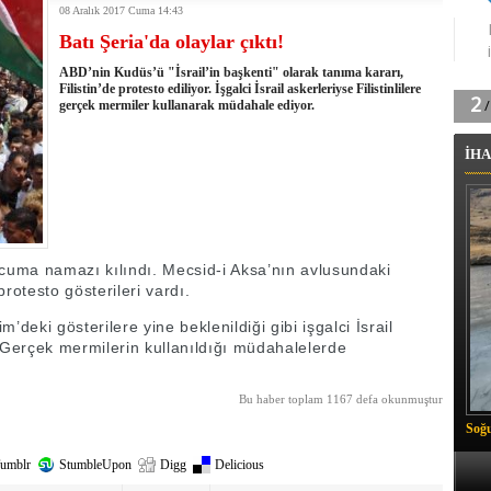
08 Aralık 2017 Cuma 14:43
tingde Çifte Gurur
Batı Şeria'da olaylar çıktı!
k'ın izini köylüler buldu
na karşı aşılanıyor
ABD’nin Kudüs’ü "İsrail’in başkenti" olarak tanıma kararı,
ortasında kış manzarası
Filistin’de protesto ediliyor. İşgalci İsrail askerleriyse Filistinlilere
gerçek mermiler kullanarak müdahale ediyor.
 Vadisi'nde tarihi güreş finali
26 il başkanını görevden aldı
İHA
m Vadisi'nde şampiyonluk mücadelesi start aldı
 Çelik, Aşiret Lideri Keskin'i ziyaret etti
ilogram Esrar ele geçirildi
ı Ali Çelik Hakkari’de sevgi seli
 cuma namazı kılındı. Mecsid-i Aksa’nın avlusundaki
otesto gösterileri vardı.
deki gösterilere yine beklenildiği gibi işgalci İsrail
. Gerçek mermilerin kullanıldığı müdahalelerde
Bu haber toplam 1167 defa okunmuştur
Soğu
umblr
StumbleUpon
Digg
Delicious