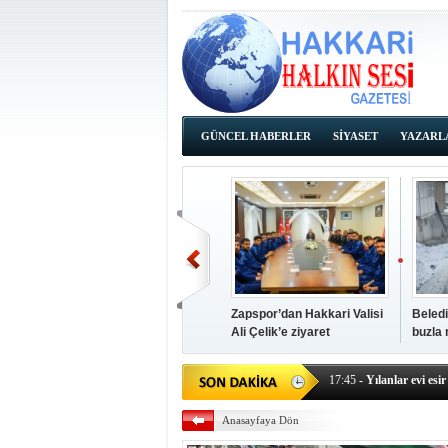
GÜNCEL HABERLER
SİYASET
YAZARL
İHALE İLANLARI
Zapspor’dan Hakkari Valisi
Beledi
Ali Çelik’e ziyaret
buzla
14:38
- Başkan Kaya, Od
17:45
- Yılanlar evi esir 
17:43
- Hakkari Cumhur
Anasayfaya Dön
17:39
- Güneydoğu'dan B
17:37
- Başkan Büyüksu: