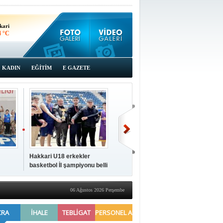
kari
4 °C
KADIN
EĞİTİM
E GAZETE
Hakkari U18 erkekler
Hakkari'de 2025 Yılı
İki a
basketbol İl şampiyonu belli
Yönetimi Gözden Geçirme
ziya
oldu
Toplantısı yapıldı
06 Ağustos 2026 Perşembe