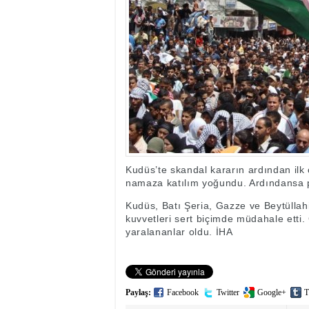
17:35
- Hakkari'ye Raf
17:32
- Dağcı Yüksel Işı
17:30
- Hayvanlar Şarbo
17:27
- Hakkari'de yaz 
19:22
- Cennet-Cehennem
19:19
- CHP Hakkari ve 
19:17
- Cennet Cehenne
19:13
- Bakan Yardımcısı
19:10
- Hakkari'de 503 k
19:08
- Bakan Yardımcıs
Kudüs’te skandal kararın ardından ilk
namaza katılım yoğundu. Ardındansa pr
Kudüs, Batı Şeria, Gazze ve Beytüllahim’
kuvvetleri sert biçimde müdahale etti
yaralananlar oldu. İHA
Paylaş:
Facebook
Twitter
Google+
T