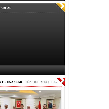
ZARLAR
K OKUNANLAR
DÜN
|
BU HAFTA
|
BU AY