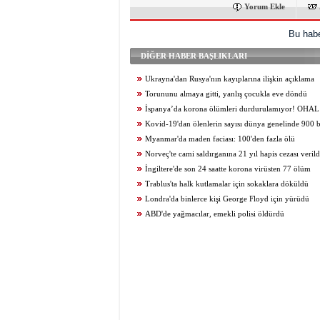
Yorum Ekle
Bu habe
DİĞER HABER BAŞLIKLARI
Ukrayna'dan Rusya'nın kayıplarına ilişkin açıklama
Torununu almaya gitti, yanlış çocukla eve döndü
İspanya’da korona ölümleri durdurulamıyor! OHAL 6
Kovid-19'dan ölenlerin sayısı dünya genelinde 900 b
Myanmar'da maden faciası: 100'den fazla ölü
Norveç'te cami saldırganına 21 yıl hapis cezası verild
İngiltere'de son 24 saatte korona virüsten 77 ölüm
Trablus'ta halk kutlamalar için sokaklara döküldü
Londra'da binlerce kişi George Floyd için yürüdü
ABD'de yağmacılar, emekli polisi öldürdü