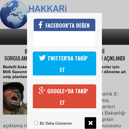
FACEBOOK'TA BEĞEN
SON DAKİKA
KATEGORİLER
BEDELLİ ASKERLİK E-DEVLET CELP YERİ
SORGULAMA|BEDELLİ ASKERLİK İLK CEP YERLERİ AÇIKLANDI
TWITTER'DA TAKİP
Bedelli Askerlik başvurusu yapan ve ücretini ödeyenler için
ET
Milli Savunma Bakanlığı bedelli askerlikle ilgili ilk 3 döneme ait
celp planlamasını tamamladı.
28 Ağustos 2018 Salı 12:06
GOOGLE+'DA TAKİP
Binlerce kişi Bedelli Askerlik E-
Devlet celp yeri sorgulama,
ET
Bedelli Askerlik ilk cep yerleri
açıklandı! Milli Savunma Bakanlığı
tarafından daha önce yapılan
Bir Daha Gösterme
açıklama ile birlikte Bedelli askerlik için başvurusunu