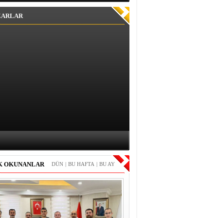
ZARLAR
K OKUNANLAR
DÜN
|
BU HAFTA
|
BU AY