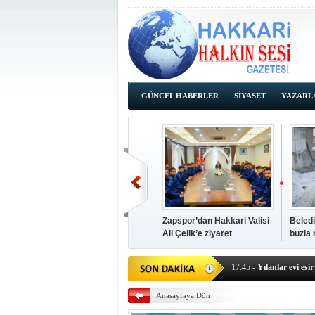
GÜNCEL HABERLER
SİYASET
YAZARL
İHALE İLANLARI
Zapspor’dan Hakkari Valisi
Beledi
Ali Çelik’e ziyaret
buzla
14:38
- Başkan Kaya, Od
17:45
- Yılanlar evi esir 
17:43
- Hakkari Cumhur
Anasayfaya Dön
17:39
- Güneydoğu'dan B
17:37
- Başkan Büyüksu: