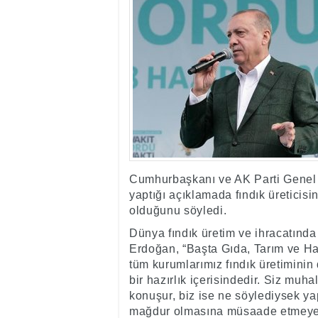
17:35
- Hakkari'ye Raf
17:32
- Dağcı Yüksel Işı
17:30
- Hayvanlar Şarbo
17:27
- Hakkari'de yaz 
19:22
- Cennet-Cehennem
19:19
- CHP Hakkari ve 
19:17
- Cennet Cehenne
19:13
- Bakan Yardımcısı
19:10
- Hakkari'de 503 k
19:08
- Bakan Yardımcıs
Cumhurbaşkanı ve AK Parti Genel
yaptığı açıklamada fındık üreticis
olduğunu söyledi.
Dünya fındık üretim ve ihracatında
Erdoğan, “Başta Gıda, Tarım ve Hay
tüm kurumlarımız fındık üretiminin
bir hazırlık içerisindedir. Siz muh
konuşur, biz ise ne söylediysek ya
mağdur olmasına müsaade etmeyece