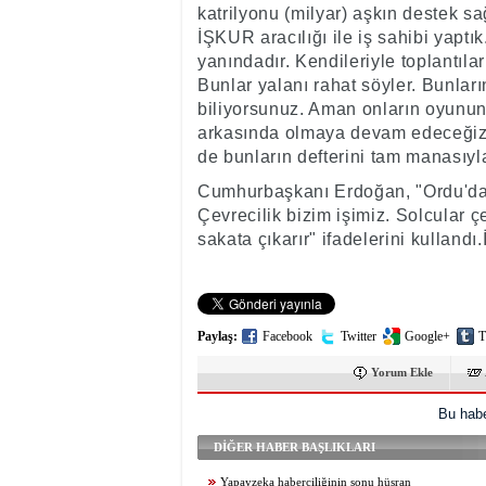
katrilyonu (milyar) aşkın destek s
İŞKUR aracılığı ile iş sahibi yaptı
yanındadır. Kendileriyle toplantıl
Bunlar yalanı rahat söyler. Bunları
biliyorsunuz. Aman onların oyunun
arkasında olmaya devam edeceğiz.
de bunların defterini tam manasıyl
Cumhurbaşkanı Erdoğan, "Ordu'da 
Çevrecilik bizim işimiz. Solcular 
sakata çıkarır" ifadelerini kullandı
Paylaş:
Facebook
Twitter
Google+
T
Yorum Ekle
Bu habe
DİĞER HABER BAŞLIKLARI
Yapayzeka haberciliğinin sonu hüsran