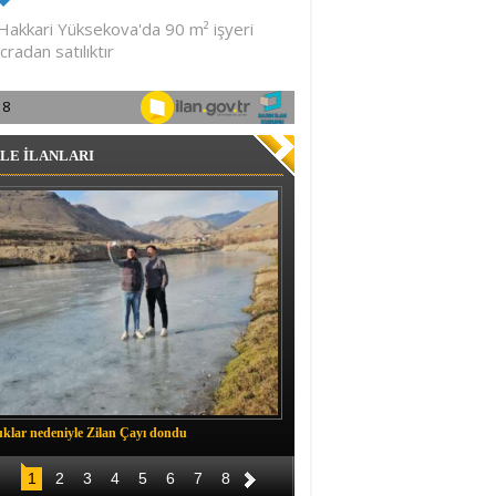
LE İLANLARI
klar nedeniyle Zilan Çayı dondu
Müftü Okuş, Durankaya'da halkla b
1
2
3
4
5
6
7
8