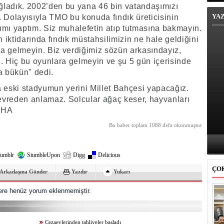
ağladık. 2002’den bu yana 46 bin vatandaşımızı
YA
k. Dolayısıyla TMO bu konuda fındık üreticisinin
arımı yaptım. Siz muhalefetin atıp tutmasına bakmayın.
n iktidarında fındık müstahsilimizin ne hale geldiğini
a gelmeyin. Biz verdiğimiz sözün arkasındayız,
 Hiç bu oyunlara gelmeyin ve şu 5 gün içerisinde
a bükün" dedi.
eski stadyumun yerini Millet Bahçesi yapacağız.
çevreden anlamaz. Solcular ağaç keser, hayvanları
.İHA
Bu haber toplam 1088 defa okunmuştur
umblr
StumbleUpon
Digg
Delicious
ÇO
Arkadaşına Gönder
Yazdır
Yukarı
re henüz yorum eklenmemiştir.
Cezaevlerinden tahliyeler başladı