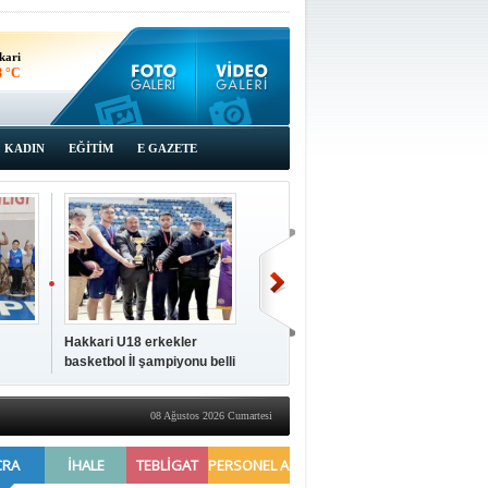
kari
8 °C
KADIN
EĞİTİM
E GAZETE
Hakkari U18 erkekler
Hakkari'de 2025 Yılı
İki a
basketbol İl şampiyonu belli
Yönetimi Gözden Geçirme
ziya
oldu
Toplantısı yapıldı
08 Ağustos 2026 Cumartesi