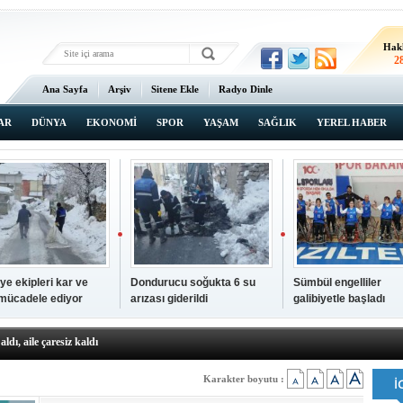
Hak
2
Ana Sayfa
Arşiv
Sitene Ekle
Radyo Dinle
AR
DÜNYA
EKONOMİ
SPOR
YAŞAM
SAĞLIK
YEREL HABER
ye ekipleri kar ve
Dondurucu soğukta 6 su
Sümbül engelliler
 mücadele ediyor
arızası giderildi
galibiyetle başladı
a ve sendika temsilcilerini ağırladı
aldı, aile çaresiz kaldı
iyet Başsavcısı Ufuk Turan görevine başladı
erçelan'a serinlik yolculuğu
Karakter boyutu :
 Gençlerimiz için geleceğe yatırım yapıyoruz