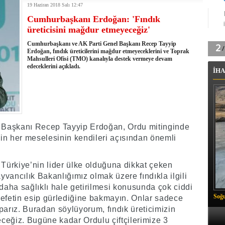
19 Haziran 2018 Salı 12:47
tingde Çifte Gurur
Cumhurbaşkanı Erdoğan: 'Fındık
k'ın izini köylüler buldu
üreticisini mağdur etmeyeceğiz'
na karşı aşılanıyor
ortasında kış manzarası
Cumhurbaşkanı ve AK Parti Genel Başkanı Recep Tayyip
 Vadisi'nde tarihi güreş finali
Erdoğan, fındık üreticilerini mağdur etmeyeceklerini ve Toprak
Mahsulleri Ofisi (TMO) kanalıyla destek vermeye devam
26 il başkanını görevden aldı
edeceklerini açıkladı.
İHA
m Vadisi'nde şampiyonluk mücadelesi start aldı
 Çelik, Aşiret Lideri Keskin'i ziyaret etti
ilogram Esrar ele geçirildi
ı Ali Çelik Hakkari’de sevgi seli
 Başkanı Recep Tayyip Erdoğan, Ordu mitinginde
inin her meselesinin kendileri açısından önemli
 Türkiye’nin lider ülke olduğuna dikkat çeken
vancılık Bakanlığımız olmak üzere fındıkla ilgili
 daha sağlıklı hale getirilmesi konusunda çok ciddi
Soğu
alefetin esip gürlediğine bakmayın. Onlar sadece
parız. Buradan söylüyorum, fındık üreticimizin
ğiz. Bugüne kadar Ordulu çiftçilerimize 3