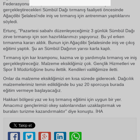
Federasyonu (TDF) Hakkari İl Temsilcisi Naci Ertunç,
gerçekleştirecekleri Sümbül Dağı tırmanış faaliyeti öncesinde
Ağaçdibi Şelalesi'nde iniş ve tırmanış için antrenman yaptıklarını
söyledi.
Ertunç, "Pazartesi sabahı düzenleyeceğimiz 3 günlük Sümbül Dağı
zirve tırmanışı için son hazırlıklarımızı yapıyoruz. Bu yıl erken
tırmanma kararı aldık. Bunun için Ağaçdibi Şelalesinde iniş ve çıkış
eğitimi yaptık. Şu an Sümbül Dağının yarısı karla kaplı.
Tırmanış için kar kramponu, kazma ve ip yardımıyla tırmanış ve iniş
gerçekleştireceğiz. Malzeme eksikliğimiz çok. Gençlik Hizmetleri ve
Spor İl Müdürlüğüne bunu ilettik. Kendileri valiliğimize iletti.
Onlar da malzeme eksikliğimizi en kısa sürede giderecek. Dağcılık
malzemelerimiz temin edildiğinde bu yaz 20 sporcuya burada
eğitim vermeye başlayacağız.
Hakkari bölgesi yaz ve kış tırmanış eğitimi için uygun bir yer.
Amacımız gençlerimizi okey salonlarından uzaklaştırmak ve
buraları turizme kazandırmaktır" diye konuştu. İHA