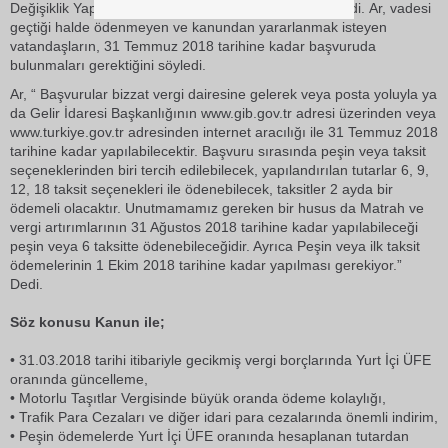
Değişiklik Yapılmasına İlişkin Kanun hakkında bilgi verdi. Ar, vadesi
geçtiği halde ödenmeyen ve kanundan yararlanmak isteyen
vatandaşların, 31 Temmuz 2018 tarihine kadar başvuruda
bulunmaları gerektiğini söyledi.
Ar, “ Başvurular bizzat vergi dairesine gelerek veya posta yoluyla ya
da Gelir İdaresi Başkanlığının www.gib.gov.tr adresi üzerinden veya
www.turkiye.gov.tr adresinden internet aracılığı ile 31 Temmuz 2018
tarihine kadar yapılabilecektir. Başvuru sırasında peşin veya taksit
seçeneklerinden biri tercih edilebilecek, yapılandırılan tutarlar 6, 9,
12, 18 taksit seçenekleri ile ödenebilecek, taksitler 2 ayda bir
ödemeli olacaktır. Unutmamamız gereken bir husus da Matrah ve
vergi artırımlarının 31 Ağustos 2018 tarihine kadar yapılabileceği
peşin veya 6 taksitte ödenebileceğidir. Ayrıca Peşin veya ilk taksit
ödemelerinin 1 Ekim 2018 tarihine kadar yapılması gerekiyor.”
Dedi.
Söz konusu Kanun ile;
• 31.03.2018 tarihi itibariyle gecikmiş vergi borçlarında Yurt İçi ÜFE
oranında güncelleme,
• Motorlu Taşıtlar Vergisinde büyük oranda ödeme kolaylığı,
• Trafik Para Cezaları ve diğer idari para cezalarında önemli indirim,
• Peşin ödemelerde Yurt İçi ÜFE oranında hesaplanan tutardan