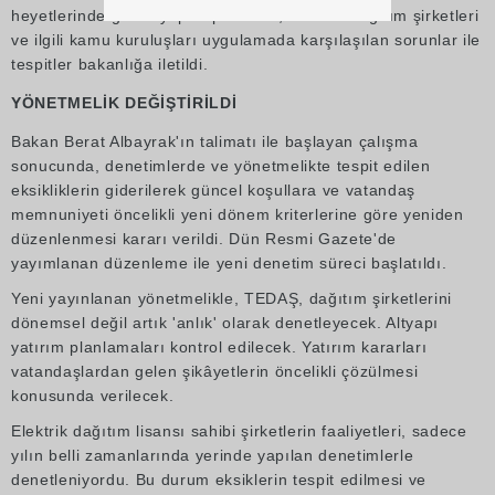
heyetlerinde görev yapan personel, elektrik dağıtım şirketleri
ve ilgili kamu kuruluşları uygulamada karşılaşılan sorunlar ile
tespitler bakanlığa iletildi.
YÖNETMELİK DEĞİŞTİRİLDİ
Bakan Berat Albayrak'ın talimatı ile başlayan çalışma
sonucunda, denetimlerde ve yönetmelikte tespit edilen
eksikliklerin giderilerek güncel koşullara ve vatandaş
memnuniyeti öncelikli yeni dönem kriterlerine göre yeniden
düzenlenmesi kararı verildi. Dün Resmi Gazete'de
yayımlanan düzenleme ile yeni denetim süreci başlatıldı.
Yeni yayınlanan yönetmelikle, TEDAŞ, dağıtım şirketlerini
dönemsel değil artık 'anlık' olarak denetleyecek. Altyapı
yatırım planlamaları kontrol edilecek. Yatırım kararları
vatandaşlardan gelen şikâyetlerin öncelikli çözülmesi
konusunda verilecek.
Elektrik dağıtım lisansı sahibi şirketlerin faaliyetleri, sadece
yılın belli zamanlarında yerinde yapılan denetimlerle
denetleniyordu. Bu durum eksiklerin tespit edilmesi ve