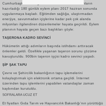
Cumhurbaşkanı Erdoğan’ın talimatı üzerine bakanların
hazırladığı 180 günlük eylem planı 2017 haziran sonunda
uygulanmaya başladı. Eğitimden sağlığa, ulaştırmadan
enerjiye, savunmadan içişlerine kadar pek çok alanda
milyonları ilgilendiren düzenlemeler hayata geçirildi. Eylem
planının hayata geçen bazı başlıkları şöyle:
TAŞERONA KADRO SEVİNCİ
Hükümetin attığı adımların başında istihdamı arttıracak
önlemler geldi. Özellikle yaşanan taşeron sorunu çözüme
kavuşturuldu. 900bin taşeron işçisi kadro sevinci yaşadı.
ŞİP ŞAK TAPU
Çevre ve Şehircilik bakanlığının tapu işlemelerini
kolaylaştırmak için elektronik ortama geçildi. İnternet
üzerinden tapu işlemlerini yapabilen vatandaşlar zaman
kaybından kurutuldu.
SOFRALARA UCUZ ET
Et fiyatları Gıda Tarım ve Hayvancılık Bakanlığı’nın yürüttüğü