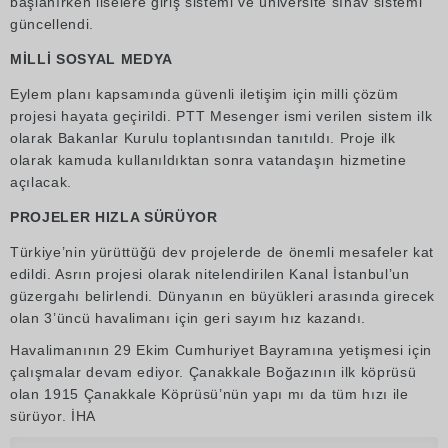
başlanırken liselere giriş sistemi ve üniversite sınav sistemi
güncellendi.
MİLLİ SOSYAL MEDYA
Eylem planı kapsamında güvenli iletişim için milli çözüm
projesi hayata geçirildi. PTT Mesenger ismi verilen sistem ilk
olarak Bakanlar Kurulu toplantısından tanıtıldı. Proje ilk
olarak kamuda kullanıldıktan sonra vatandaşın hizmetine
açılacak.
PROJELER HIZLA SÜRÜYOR
Türkiye’nin yürüttüğü dev projelerde de önemli mesafeler kat
edildi. Asrın projesi olarak nitelendirilen Kanal İstanbul’un
güzergahı belirlendi. Dünyanın en büyükleri arasında girecek
olan 3’üncü havalimanı için geri sayım hız kazandı.
Havalimanının 29 Ekim Cumhuriyet Bayramına yetişmesi için
çalışmalar devam ediyor. Çanakkale Boğazının ilk köprüsü
olan 1915 Çanakkale Köprüsü’nün yapı mı da tüm hızı ile
sürüyor. İHA