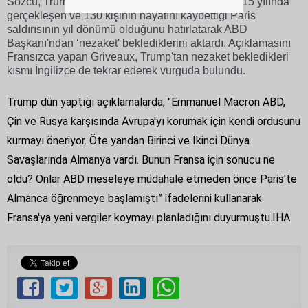
Sözcü, Trump'ın açıklama yaptığı 13 Kasım'ın 2015 yılında
gerçekleşen ve 130 kişinin hayatını kaybettiği Paris
saldırısının yıl dönümü olduğunu hatırlatarak ABD
Başkanı'ndan ‘nezaket' beklediklerini aktardı. Açıklamasını
Fransızca yapan Griveaux, Trump'tan nezaket bekledikleri
kısmı İngilizce de tekrar ederek vurguda bulundu.
Trump dün yaptığı açıklamalarda, "Emmanuel Macron ABD,
Çin ve Rusya karşısında Avrupa'yı korumak için kendi ordusunu
kurmayı öneriyor. Öte yandan Birinci ve İkinci Dünya
Savaşlarında Almanya vardı. Bunun Fransa için sonucu ne
oldu? Onlar ABD meseleye müdahale etmeden önce Paris'te
Almanca öğrenmeye başlamıştı” ifadelerini kullanarak
Fransa'ya yeni vergiler koymayı planladığını duyurmuştu.İHA