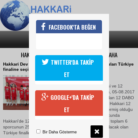
FACEBOOK'TA BEĞEN
SON DAKİKA
KATEGORİLER
HAKKARİ BASKETBOLUNDA BİR BAŞARI DAHA
TWITTER'DA TAKİP
Hakkari Dev Adam Basketbol Okulu (DABO) sporcuları Türkiye
finaline seçildiler.
ET
23 Mayıs 2017 Salı 12:21
Hakkari Basketbol İl Temsilcisi ve 12
DABO Antrenörü Yakup Aktaş, 05-08.2017
GOOGLE+'DA TAKİP
tarihlerinde Elazığ ilinde Yapılan 12 DABO
Bölge şampiyonasına katılan Hakkari 12
ET
DABO basketbol Okulu Göstermiş olduğu
başarılı Performansları sonucunda
Hakkari'de 12 DABO'dan 2 bayan 4 erkek olmak üzere toplam 6
sporcunun 25-28.05.2017 tarihlerinde Bodrum'da yapılacak olan
Bir Daha Gösterme
Türkiye finallerine seçildiğini iade ederek