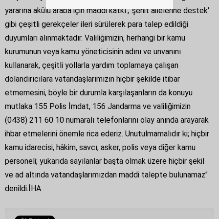
yararına akülü araba için maddi katkı', ‘şehit ailelerine destek'
gibi çeşitli gerekçeler ileri sürülerek para talep edildiği
duyumları alınmaktadır. Valiliğimizin, herhangi bir kamu
kurumunun veya kamu yöneticisinin adını ve unvanını
kullanarak, çeşitli yollarla yardım toplamaya çalışan
dolandırıcılara vatandaşlarımızın hiçbir şekilde itibar
etmemesini, böyle bir durumla karşılaşanların da konuyu
mutlaka 155 Polis İmdat, 156 Jandarma ve valiliğimizin
(0438) 211 60 10 numaralı telefonlarını olay anında arayarak
ihbar etmelerini önemle rica ederiz. Unutulmamalıdır ki; hiçbir
kamu idarecisi, hâkim, savcı, asker, polis veya diğer kamu
personeli; yukarıda sayılanlar başta olmak üzere hiçbir şekil
ve ad altında vatandaşlarımızdan maddi talepte bulunamaz"
denildi.İHA