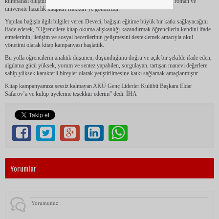
kumbarası oluşturulduğu belirtildi. Kumbarada toplanan 300’ün üzerinde roman ve
üniversite hazırlık kitapları Hakkari’ye gönderildi.
Yapılan bağışla ilgili bilgiler veren Deveci, bağışın eğitime büyük bir katkı sağlayacağını
ifade ederek, “Öğrencilere kitap okuma alışkanlığı kazandırmak öğrencilerin kendini ifade
etmelerinin, iletişim ve sosyal becerilerinin gelişmesini desteklemek amacıyla okul
yönetimi olarak kitap kampanyası başlattık.
Bu yolla öğrencilerin analitik düşünen, düşündüğünü doğru ve açık bir şekilde ifade eden,
algılama gücü yüksek, yorum ve sentez yapabilen, sorgulayan, tartışan manevi değerlere
sahip yüksek karakterli bireyler olarak yetiştirilmesine katkı sağlamak amaçlanmıştır.
Kitap kampanyamıza sessiz kalmayan AKÜ Genç Liderler Kulübü Başkanı Eldar
Safarov’a ve kulüp üyelerine teşekkür ederim” dedi. İHA
Yorumlar