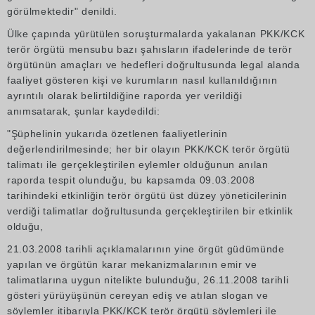
görülmektedir" denildi.
Ülke çapında yürütülen soruşturmalarda yakalanan PKK/KCK
terör örgütü mensubu bazı şahısların ifadelerinde de terör
örgütünün amaçları ve hedefleri doğrultusunda legal alanda
faaliyet gösteren kişi ve kurumların nasıl kullanıldığının
ayrıntılı olarak belirtildiğine raporda yer verildiği
anımsatarak, şunlar kaydedildi:
"Şüphelinin yukarıda özetlenen faaliyetlerinin
değerlendirilmesinde; her bir olayın PKK/KCK terör örgütü
talimatı ile gerçekleştirilen eylemler olduğunun anılan
raporda tespit olunduğu, bu kapsamda 09.03.2008
tarihindeki etkinliğin terör örgütü üst düzey yöneticilerinin
verdiği talimatlar doğrultusunda gerçekleştirilen bir etkinlik
olduğu,
21.03.2008 tarihli açıklamalarının yine örgüt güdümünde
yapılan ve örgütün karar mekanizmalarının emir ve
talimatlarına uygun nitelikte bulunduğu, 26.11.2008 tarihli
gösteri yürüyüşünün cereyan ediş ve atılan slogan ve
söylemler itibarıyla PKK/KCK terör örgütü söylemleri ile