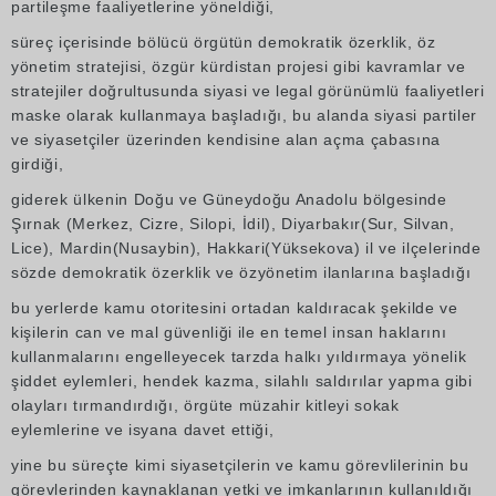
partileşme faaliyetlerine yöneldiği,
süreç içerisinde bölücü örgütün demokratik özerklik, öz
yönetim stratejisi, özgür kürdistan projesi gibi kavramlar ve
stratejiler doğrultusunda siyasi ve legal görünümlü faaliyetleri
maske olarak kullanmaya başladığı, bu alanda siyasi partiler
ve siyasetçiler üzerinden kendisine alan açma çabasına
girdiği,
giderek ülkenin Doğu ve Güneydoğu Anadolu bölgesinde
Şırnak (Merkez, Cizre, Silopi, İdil), Diyarbakır(Sur, Silvan,
Lice), Mardin(Nusaybin), Hakkari(Yüksekova) il ve ilçelerinde
sözde demokratik özerklik ve özyönetim ilanlarına başladığı
bu yerlerde kamu otoritesini ortadan kaldıracak şekilde ve
kişilerin can ve mal güvenliği ile en temel insan haklarını
kullanmalarını engelleyecek tarzda halkı yıldırmaya yönelik
şiddet eylemleri, hendek kazma, silahlı saldırılar yapma gibi
olayları tırmandırdığı, örgüte müzahir kitleyi sokak
eylemlerine ve isyana davet ettiği,
yine bu süreçte kimi siyasetçilerin ve kamu görevlilerinin bu
görevlerinden kaynaklanan yetki ve imkanlarının kullanıldığı