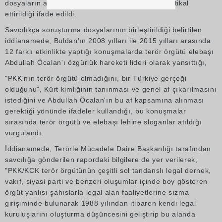
dosyaların ayrı ayrı Cumhuriyet Başsavcılığına intikal
ettirildiği ifade edildi.
Savcılıkça soruşturma dosyalarının birleştirildiği belirtilen
iddianamede, Buldan'ın 2008 yılları ile 2015 yılları arasında
12 farklı etkinlikte yaptığı konuşmalarda terör örgütü elebaşı
Abdullah Öcalan'ı özgürlük hareketi lideri olarak yansıttığı,
"PKK'nın terör örgütü olmadığını, bir Türkiye gerçeği
olduğunu", Kürt kimliğinin tanınması ve genel af çıkarılmasını
istediğini ve Abdullah Öcalan'ın bu af kapsamına alınması
gerektiği yönünde ifadeler kullandığı, bu konuşmalar
sırasında terör örgütü ve elebaşı lehine sloganlar atıldığı
vurgulandı.
İddianamede, Terörle Mücadele Daire Başkanlığı tarafından
savcılığa gönderilen rapordaki bilgilere de yer verilerek,
"PKK/KCK terör örgütünün çeşitli sol tandanslı legal dernek,
vakıf, siyasi parti ve benzeri oluşumlar içinde boy gösteren
örgüt yanlısı şahıslarla legal alan faaliyetlerine sızma
girişiminde bulunarak 1988 yılından itibaren kendi legal
kuruluşlarını oluşturma düşüncesini geliştirip bu alanda