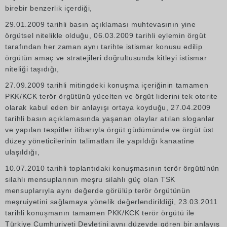
birebir benzerlik içerdiği,
29.01.2009 tarihli basın açıklaması muhtevasının yine
örgütsel nitelikle olduğu, 06.03.2009 tarihli eylemin örgüt
tarafından her zaman aynı tarihte istismar konusu edilip
örgütün amaç ve stratejileri doğrultusunda kitleyi istismar
niteliği taşıdığı,
27.09.2009 tarihli mitingdeki konuşma içeriğinin tamamen
PKK/KCK terör örgütünü yücelten ve örgüt liderini tek otorite
olarak kabul eden bir anlayışı ortaya koyduğu, 27.04.2009
tarihli basın açıklamasında yaşanan olaylar atılan sloganlar
ve yapılan tespitler itibarıyla örgüt güdümünde ve örgüt üst
düzey yöneticilerinin talimatları ile yapıldığı kanaatine
ulaşıldığı,
10.07.2010 tarihli toplantıdaki konuşmasının terör örgütünün
silahlı mensuplarının meşru silahlı güç olan TSK
mensuplarıyla aynı değerde görülüp terör örgütünün
meşruiyetini sağlamaya yönelik değerlendirildiği, 23.03.2011
tarihli konuşmanın tamamen PKK/KCK terör örgütü ile
Türkiye Cumhuriyeti Devletini aynı düzeyde gören bir anlayış