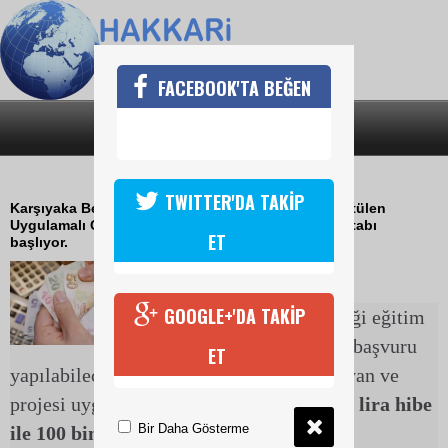
FACEBOOK'TA BEĞEN
SON DAKİKA
KATEGORİLER
İŞ KURMAK İSTEYENLERE MÜJDE
TWITTER'DA TAKİP
Karşıyaka Belediyesi ve KOSGEB ortaklığıyla yürütülen
Uygulamalı Girişimcilik Projesi’nin bu yılın ikinci etabı
ET
başlıyor.
26 Mayıs 2017 Cuma 23:30
GOOGLE+'DA TAKİP
30 kişinin katılabileceği eğitim
için 31 Mayıs’a kadar başvuru
ET
yapılabilecek. Eğitimi başarıyla tamamlayan ve
projesi uygun bulunan katılımcılar,
50 bin lira hibe
Bir Daha Gösterme
ile 100 bin lira faizsiz kredi almaya hak