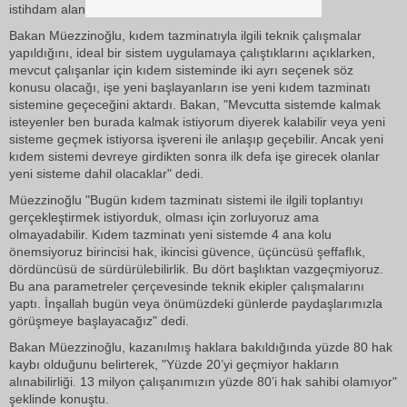
istihdam alanı oluşturulduğunu kaydetti.
Bakan Müezzinoğlu, kıdem tazminatıyla ilgili teknik çalışmalar
yapıldığını, ideal bir sistem uygulamaya çalıştıklarını açıklarken,
mevcut çalışanlar için kıdem sisteminde iki ayrı seçenek söz
konusu olacağı, işe yeni başlayanların ise yeni kıdem tazminatı
sistemine geçeceğini aktardı. Bakan, "Mevcutta sistemde kalmak
isteyenler ben burada kalmak istiyorum diyerek kalabilir veya yeni
sisteme geçmek istiyorsa işvereni ile anlaşıp geçebilir. Ancak yeni
kıdem sistemi devreye girdikten sonra ilk defa işe girecek olanlar
yeni sisteme dahil olacaklar" dedi.
Müezzinoğlu "Bugün kıdem tazminatı sistemi ile ilgili toplantıyı
gerçekleştirmek istiyorduk, olması için zorluyoruz ama
olmayadabilir. Kıdem tazminatı yeni sistemde 4 ana kolu
önemsiyoruz birincisi hak, ikincisi güvence, üçüncüsü şeffaflık,
dördüncüsü de sürdürülebilirlik. Bu dört başlıktan vazgeçmiyoruz.
Bu ana parametreler çerçevesinde teknik ekipler çalışmalarını
yaptı. İnşallah bugün veya önümüzdeki günlerde paydaşlarımızla
görüşmeye başlayacağız" dedi.
Bakan Müezzinoğlu, kazanılmış haklara bakıldığında yüzde 80 hak
kaybı olduğunu belirterek, "Yüzde 20’yi geçmiyor hakların
alınabilirliği. 13 milyon çalışanımızın yüzde 80’i hak sahibi olamıyor"
şeklinde konuştu.