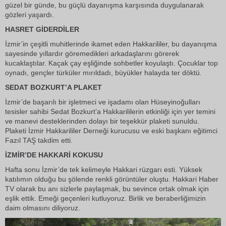
güzel bir günde, bu güçlü dayanışma karşısında duygulanarak
gözleri yaşardı.
HASRET GİDERDİLER
İzmir’in çeşitli muhitlerinde ikamet eden Hakkarililer, bu dayanışma
sayesinde yıllardır göremedikleri arkadaşlarını görerek
kucaklaştılar. Kaçak çay eşliğinde sohbetler koyulaştı. Çocuklar top
oynadı, gençler türküler mırıldadı, büyükler halayda ter döktü.
SEDAT BOZKURT’A PLAKET
İzmir’de başarılı bir işletmeci ve işadamı olan Hüseyinoğulları
tesisler sahibi Sedat Bozkurt’a Hakkarililerin etkinliği için yer temini
ve manevi desteklerinden dolayı bir teşekkür plaketi sunuldu.
Plaketi İzmir Hakkarililer Derneği kurucusu ve eski başkanı eğitimci
Fazıl TAŞ takdim etti.
İZMİR’DE HAKKARİ KOKUSU
Hafta sonu İzmir’de tek kelimeyle Hakkari rüzgarı esti. Yüksek
katılımın olduğu bu şölende renkli görüntüler oluştu. Hakkari Haber
TV olarak bu anı sizlerle paylaşmak, bu sevince ortak olmak için
eşlik ettik. Emeği geçenleri kutluyoruz. Birlik ve beraberliğimizin
daim olmasını diliyoruz.