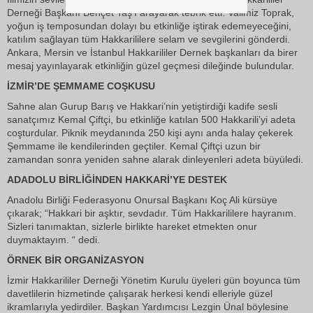
Derneği Başkanı Behçet Taş’ı arayarak tebrik etti. Valimiz Toprak,
yoğun iş temposundan dolayı bu etkinliğe iştirak edemeyeceğini,
katılım sağlayan tüm Hakkarililere selam ve sevgilerini gönderdi.
Ankara, Mersin ve İstanbul Hakkarililer Dernek başkanları da birer
mesaj yayınlayarak etkinliğin güzel geçmesi dileğinde bulundular.
İZMİR’DE ŞEMMAME COŞKUSU
Sahne alan Gurup Barış ve Hakkari’nin yetiştirdiği kadife sesli
sanatçımız Kemal Çiftçi, bu etkinliğe katılan 500 Hakkarili’yi adeta
coşturdular. Piknik meydanında 250 kişi aynı anda halay çekerek
Şemmame ile kendilerinden geçtiler. Kemal Çiftçi uzun bir
zamandan sonra yeniden sahne alarak dinleyenleri adeta büyüledi.
ADADOLU BİRLİĞİNDEN HAKKARİ’YE DESTEK
Anadolu Birliği Federasyonu Onursal Başkanı Koç Ali kürsüye
çıkarak; “Hakkari bir aşktır, sevdadır. Tüm Hakkarililere hayranım.
Sizleri tanımaktan, sizlerle birlikte hareket etmekten onur
duymaktayım. “ dedi.
ÖRNEK BİR ORGANİZASYON
İzmir Hakkarililer Derneği Yönetim Kurulu üyeleri gün boyunca tüm
davetlilerin hizmetinde çalışarak herkesi kendi elleriyle güzel
ikramlarıyla yedirdiler. Başkan Yardımcısı Lezgin Ünal böylesine