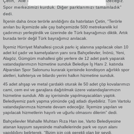
Çetin, “Aile çay bahçemiz bitecek, su sorununu çözeceğiz.
Spor merkezimizi kurduk. Diğer parklarımızı tamamladık”
dedi.
İlçenin daha önce terörle anıldığını da hatırlatan Çetin, “Terörle
anılan bu ilçemizde aile çay bahçemizde 500 metrekarelik kıl
çadırımızı yerleştirdik ve üzerinde de Türk bayrağımızı diktik. Artık
burada terör değil Türk bayrağımız anılacak.
İlçemiz Hürriyet Mahallesi çocuk parkı iç alanına yapılacak olan 10
adet kıl çadır ve kamelyaların yanı sıra Bahçelievler, İnönü, Yeni,
Alagöz, Gümgüm mahallesi gibi yerlere de 12 adet park yaparak
vatandaşlarımızın hizmetine sunduk Belediye İş Hanı 2. katında
Alparslan Spor Salonunu kurarak içerisinde kondisyon ağırlıklı spor
aletleri, kafeterya ve bilardo yerini halkın hizmetine sunduk.
45 adet ahşap ve metal çardaklı oturak ile 50 adet çöp kovalarımızı
cami, cem evi ve garajlara dağıtılmak üzere vatandaşlarımızın
hizmetine sunduk. Altı ay içerisinde yapılmayacakları yaptık.
Belediyemiz park yapma yönünde çağ atladı diyebiliriz. Tüm Vartolu
vatandaşlarımıza hizmete devam edeceğiz. İlçemize yapılan ve
yapılacak hizmetlerin hayırlı ve uğurlu olmasını dilerim” dedi.
Bahçelievler Mahalle Muhtarı Rıza Han ise, Varto Belediyesine
atanan kayyum sayesinde mahallelerinde park ve oyun alanı
yapıldığını belirterek, “Bizim için çok gerekli olan bir şeydi.