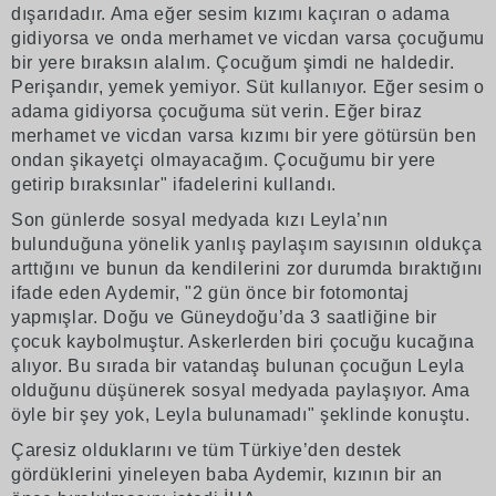
dışarıdadır. Ama eğer sesim kızımı kaçıran o adama
gidiyorsa ve onda merhamet ve vicdan varsa çocuğumu
bir yere bıraksın alalım. Çocuğum şimdi ne haldedir.
Perişandır, yemek yemiyor. Süt kullanıyor. Eğer sesim o
adama gidiyorsa çocuğuma süt verin. Eğer biraz
merhamet ve vicdan varsa kızımı bir yere götürsün ben
ondan şikayetçi olmayacağım. Çocuğumu bir yere
getirip bıraksınlar" ifadelerini kullandı.
Son günlerde sosyal medyada kızı Leyla’nın
bulunduğuna yönelik yanlış paylaşım sayısının oldukça
arttığını ve bunun da kendilerini zor durumda bıraktığını
ifade eden Aydemir, "2 gün önce bir fotomontaj
yapmışlar. Doğu ve Güneydoğu’da 3 saatliğine bir
çocuk kaybolmuştur. Askerlerden biri çocuğu kucağına
alıyor. Bu sırada bir vatandaş bulunan çocuğun Leyla
olduğunu düşünerek sosyal medyada paylaşıyor. Ama
öyle bir şey yok, Leyla bulunamadı" şeklinde konuştu.
Çaresiz olduklarını ve tüm Türkiye’den destek
gördüklerini yineleyen baba Aydemir, kızının bir an