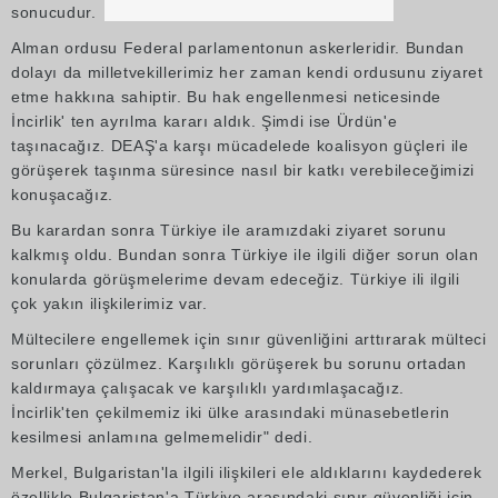
sonucudur.
Alman ordusu Federal parlamentonun askerleridir. Bundan
dolayı da milletvekillerimiz her zaman kendi ordusunu ziyaret
etme hakkına sahiptir. Bu hak engellenmesi neticesinde
İncirlik' ten ayrılma kararı aldık. Şimdi ise Ürdün'e
taşınacağız. DEAŞ'a karşı mücadelede koalisyon güçleri ile
görüşerek taşınma süresince nasıl bir katkı verebileceğimizi
konuşacağız.
Bu karardan sonra Türkiye ile aramızdaki ziyaret sorunu
kalkmış oldu. Bundan sonra Türkiye ile ilgili diğer sorun olan
konularda görüşmelerime devam edeceğiz. Türkiye ili ilgili
çok yakın ilişkilerimiz var.
Mültecilere engellemek için sınır güvenliğini arttırarak mülteci
sorunları çözülmez. Karşılıklı görüşerek bu sorunu ortadan
kaldırmaya çalışacak ve karşılıklı yardımlaşacağız.
İncirlik'ten çekilmemiz iki ülke arasındaki münasebetlerin
kesilmesi anlamına gelmemelidir" dedi.
Merkel, Bulgaristan'la ilgili ilişkileri ele aldıklarını kaydederek
özellikle Bulgaristan'a Türkiye arasındaki sınır güvenliği için