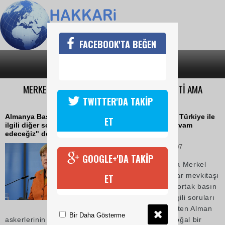
FACEBOOK'TA BEĞEN
SON DAKİKA
KATEGORİLER
MERKEL: 'TÜRKİYE İLE İNCİRLİK SORUNU BİTTİ AMA
İLİŞKİLERİMİZ DEVAM EDECEK'
TWITTER'DA TAKİP
Almanya Başbakanı Angela Merkel "Bundan sonra Türkiye ile
ET
ilgili diğer sorun olan konularda görüşmelerime devam
edeceğiz" dedi.
07 Haziran 2017 Çarşamba 17:07
GOOGLE+'DA TAKİP
Almanya Başbakanı Angela Merkel
Berlin'de ağırladığını Bulgar mevkitaşı
ET
Bojko Borissow ile yaptığı ortak basın
toplantısında Türkiye ile ilgili soruları
cevapladı. Merkel, "İncirlikten Alman
Bir Daha Gösterme
askerlerinin çekilmesini yaşanılan gelişmelerini doğal bir