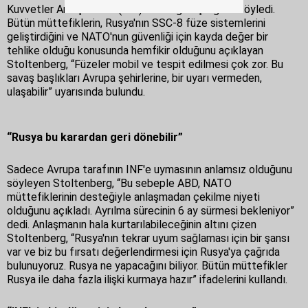
Kuvvetler Anlaşması'nı (INF) ihlalini görüştüğünü söyledi.
Bütün müttefiklerin, Rusya'nın SSC-8 füze sistemlerini
geliştirdiğini ve NATO'nun güvenliği için kayda değer bir
tehlike olduğu konusunda hemfikir olduğunu açıklayan
Stoltenberg, “Füzeler mobil ve tespit edilmesi çok zor. Bu
savaş başlıkları Avrupa şehirlerine, bir uyarı vermeden,
ulaşabilir” uyarısında bulundu.
“Rusya bu karardan geri dönebilir”
Sadece Avrupa tarafının INF'e uymasının anlamsız olduğunu
söyleyen Stoltenberg, “Bu sebeple ABD, NATO
müttefiklerinin desteğiyle anlaşmadan çekilme niyeti
olduğunu açıkladı. Ayrılma sürecinin 6 ay sürmesi bekleniyor”
dedi. Anlaşmanın hala kurtarılabileceğinin altını çizen
Stoltenberg, “Rusya'nın tekrar uyum sağlaması için bir şansı
var ve biz bu fırsatı değerlendirmesi için Rusya'ya çağrıda
bulunuyoruz. Rusya ne yapacağını biliyor. Bütün müttefikler
Rusya ile daha fazla ilişki kurmaya hazır” ifadelerini kullandı.