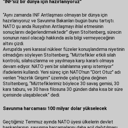
“INF'siz bir dünya için hazırlanıyoruz”
“Aynı zamanda INF Antlaşması olmayan bir dünya için
hazırlanıyoruz ve Savunma Bakanları bugün bunu tartıştı.
NATO şu anda Rusya'nın Antlaşmayı ihlal etmesinin
sonuçlarını değerlendirmektedir” diyen Stoltenberg, sürecin
sonunun nasıl olacağı hakkında asla bilgi vermeyeceğinin
altını çizdi.
Avrupa'da yeni karasal nükleer füzeler konuşlandırma niyetinin
olmadığını söyleyen Stoltenberg, “Müttefikler etkili silah
kontrolü, silahsızlanma ve yayılmaya karşı kararlı olmaya
devam ediyor. NATO yeni bir silahlanma yarışı istemiyor”
ifadelerini kullandı. Yeni süreç için NATO'nun "Dört Otuz" adı
verilen “Hazırlık Girişimi” üzerinde çalıştığına değinen
Stoltenberg, “Müttefiklerimiz böylece 30 savaş gemisi, 30
kara taburu, ve 30 hava filosuna 30 günden daha kısa bir süre
içerisinde ulaşabilecek” dedi.
Savunma harcaması 100 milyar dolar yükselecek
Geçtiğimiz Temmuz ayında NATO üyesi ülkelerin devlet
başkanlarının, savunma harcamalarını daha acil dağıtılması