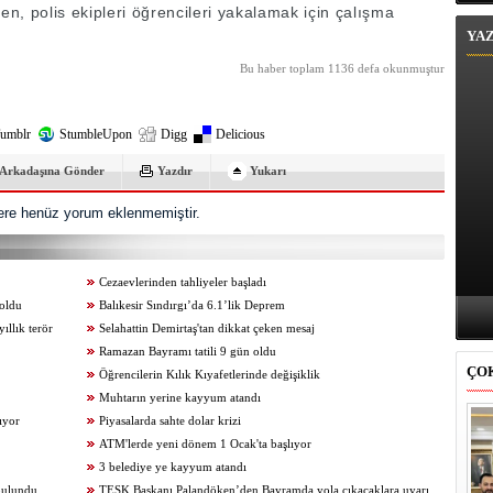
en, polis ekipleri öğrencileri yakalamak için çalışma
YA
Bu haber toplam 1136 defa okunmuştur
umblr
StumbleUpon
Digg
Delicious
Arkadaşına Gönder
Yazdır
Yukarı
re henüz yorum eklenmemiştir.
Cezaevlerinden tahliyeler başladı
 oldu
Balıkesir Sındırgı’da 6.1’lik Deprem
ıllık terör
Selahattin Demirtaş'tan dikkat çeken mesaj
Ramazan Bayramı tatili 9 gün oldu
ÇO
Öğrencilerin Kılık Kıyafetlerinde değişiklik
Muhtarın yerine kayyum atandı
ıyor
Piyasalarda sahte dolar krizi
ATM'lerde yeni dönem 1 Ocak'ta başlıyor
3 belediye ye kayyum atandı
bulundu
TESK Başkanı Palandöken’den Bayramda yola çıkacaklara uyarı