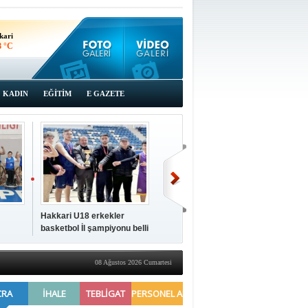
kari
8 °C
KADIN
EĞİTİM
E GAZETE
Hakkari U18 erkekler
Hakkari'de 2025 Yılı
İki a
basketbol İl şampiyonu belli
Yönetimi Gözden Geçirme
ziya
oldu
Toplantısı yapıldı
08 Ağustos 2026 Cumartesi