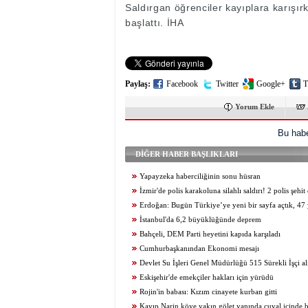
Saldırgan öğrenciler kayıplara karışırk
başlattı. İHA
Paylaş:
Facebook
Twitter
Google+
T
Yorum Ekle
Bu habe
DİĞER HABER BAŞLIKLARI
Yapayzeka haberciliğinin sonu hüsran
İzmir'de polis karakoluna silahlı saldırı! 2 polis şehit
Erdoğan: Bugün Türkiye’ye yeni bir sayfa açtık, 47 y
belası bitiş sürecine girdi
İstanbul'da 6,2 büyüklüğünde deprem
Bahçeli, DEM Parti heyetini kapıda karşıladı
Cumhurbaşkanından Ekonomi mesajı
Devlet Su İşleri Genel Müdürlüğü 515 Sürekli İşçi al
Eskişehir'de emekçiler hakları için yürüdü
Rojin'in babası: Kızım cinayete kurban gitti
Kayıp Narin köye yakın gölet yanında çuval içinde 