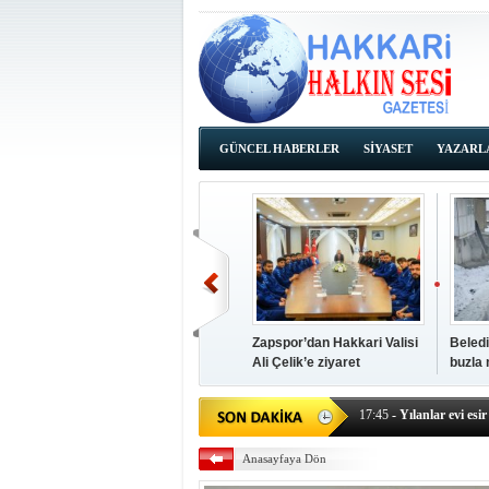
GÜNCEL HABERLER
SİYASET
YAZARL
İHALE İLANLARI
Zapspor’dan Hakkari Valisi
Beledi
Ali Çelik’e ziyaret
buzla
14:38
- Başkan Kaya, Od
17:45
- Yılanlar evi esir 
17:43
- Hakkari Cumhur
Anasayfaya Dön
17:39
- Güneydoğu'dan B
17:37
- Başkan Büyüksu: