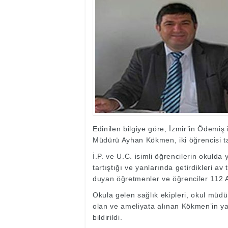
17:35
- Hakkari'ye Raf
17:32
- Dağcı Yüksel Işı
17:30
- Hayvanlar Şarbo
17:27
- Hakkari'de yaz 
19:22
- Cennet-Cehennem
19:19
- CHP Hakkari ve 
19:17
- Cennet Cehenne
19:13
- Bakan Yardımcısı
19:10
- Hakkari'de 503 k
19:08
- Bakan Yardımcıs
Edinilen bilgiye göre, İzmir’in Ödemi
Müdürü Ayhan Kökmen, iki öğrencisi ta
İ.P. ve U.C. isimli öğrencilerin okulda
tartıştığı ve yanlarında getirdikleri av
duyan öğretmenler ve öğrenciler 112 Ac
Okula gelen sağlık ekipleri, okul müd
olan ve ameliyata alınan Kökmen’in y
bildirildi.