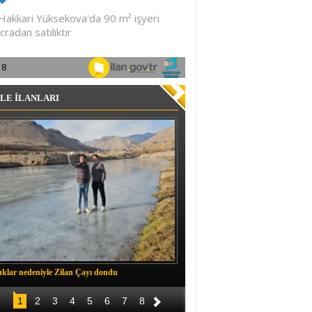
LE İLANLARI
klar nedeniyle Zilan Çayı dondu
Müftü Okuş, Durankaya'da halkla b
1
2
3
4
5
6
7
8