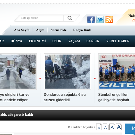
Hak
2
Ana Sayfa
Arşiv
Sitene Ekle
Radyo Dinle
AR
DÜNYA
EKONOMİ
SPOR
YAŞAM
SAĞLIK
YEREL HABER
ye ekipleri kar ve
Dondurucu soğukta 6 su
Sümbül engelliler
 mücadele ediyor
arızası giderildi
galibiyetle başladı
a ve sendika temsilcilerini ağırladı
aldı, aile çaresiz kaldı
iyet Başsavcısı Ufuk Turan görevine başladı
erçelan'a serinlik yolculuğu
Karakter boyutu :
 Gençlerimiz için geleceğe yatırım yapıyoruz