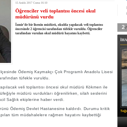
15 Aralık 2017 Cuma 16:10
tingde Çifte Gurur
Öğrenciler veli toplantısı öncesi okul
k'ın izini köylüler buldu
müdürünü vurdu
na karşı aşılanıyor
ortasında kış manzarası
İzmir’de bir lisenin müdürü, okulda yapılacak veli toplantısı
 Vadisi'nde tarihi güreş finali
öncesinde 2 öğrencisi tarafından tüfekle vuruldu. Öğrenciler
tarafından vurulan okul müdürü hayatını kaybetti.
26 il başkanını görevden aldı
İHA
m Vadisi'nde şampiyonluk mücadelesi start aldı
 Çelik, Aşiret Lideri Keskin'i ziyaret etti
ilogram Esrar ele geçirildi
ı Ali Çelik Hakkari’de sevgi seli
ş ilçesinde Ödemiş Kaymakçı Çok Programlı Anadolu Lisesi
rafından tüfekle vuruldu.
 yapılacak veli toplantısı öncesi okul müdürü Kökmen ile
 tüfeğiyle müdürü vurdukları öğrenilirken, silah seslerini
il Sağlık ekiplerine haber verdi.
ürünü Ödemiş Devlet Hastanesine kaldırdı. Durumu kritik
Soğu
apılan tüm müdahalelere rağmen hayatını kaybettiği