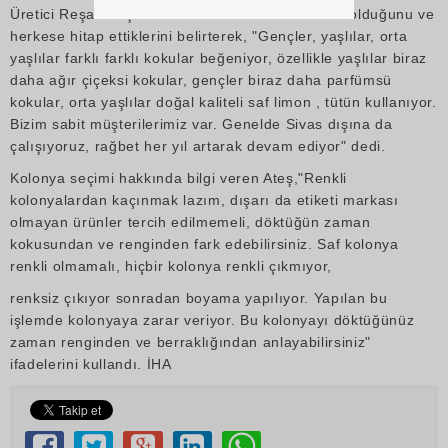
Üretici Reşat Ateş insanların farklı farklı zevkleri olduğunu ve
herkese hitap ettiklerini belirterek, "Gençler, yaşlılar, orta
yaşlılar farklı farklı kokular beğeniyor, özellikle yaşlılar biraz
daha ağır çiçeksi kokular, gençler biraz daha parfümsü
kokular, orta yaşlılar doğal kaliteli saf limon , tütün kullanıyor.
Bizim sabit müşterilerimiz var. Genelde Sivas dışına da
çalışıyoruz, rağbet her yıl artarak devam ediyor" dedi.
Kolonya seçimi hakkında bilgi veren Ateş,"Renkli
kolonyalardan kaçınmak lazım, dışarı da etiketi markası
olmayan ürünler tercih edilmemeli, döktüğün zaman
kokusundan ve renginden fark edebilirsiniz. Saf kolonya
renkli olmamalı, hiçbir kolonya renkli çıkmıyor,
renksiz çıkıyor sonradan boyama yapılıyor. Yapılan bu
işlemde kolonyaya zarar veriyor. Bu kolonyayı döktüğünüz
zaman renginden ve berraklığından anlayabilirsiniz"
ifadelerini kullandı. İHA