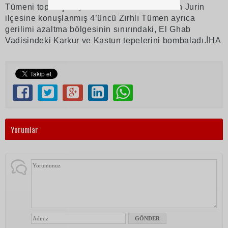
Tümeni top atışlarıyla destek verdi. Hama’nın Jurin
ilçesine konuşlanmış 4’üncü Zırhlı Tümen ayrıca
gerilimi azaltma bölgesinin sınırındaki, El Ghab
Vadisindeki Karkur ve Kastun tepelerini bombaladı.İHA
Yorumlar