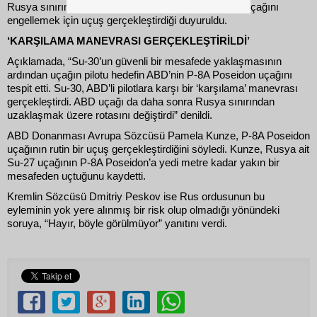
Rusya sınırına yaklaşan ABD’ye ait P-8A Poseidon uçağını
engellemek için uçuş gerçekleştirdiği duyuruldu.
‘KARŞILAMA MANEVRASI GERÇEKLEŞTİRİLDİ’
Açıklamada, “Su-30’un güvenli bir mesafede yaklaşmasının
ardından uçağın pilotu hedefin ABD’nin P-8A Poseidon uçağını
tespit etti. Su-30, ABD’li pilotlara karşı bir ‘karşılama’ manevrası
gerçekleştirdi. ABD uçağı da daha sonra Rusya sınırından
uzaklaşmak üzere rotasını değiştirdi” denildi.
ABD Donanması Avrupa Sözcüsü Pamela Kunze, P-8A Poseidon
uçağının rutin bir uçuş gerçekleştirdiğini söyledi. Kunze, Rusya ait
Su-27 uçağının P-8A Poseidon’a yedi metre kadar yakın bir
mesafeden uçtuğunu kaydetti.
Kremlin Sözcüsü Dmitriy Peskov ise Rus ordusunun bu
eyleminin yok yere alınmış bir risk olup olmadığı yönündeki
soruya, “Hayır, böyle görülmüyor” yanıtını verdi.