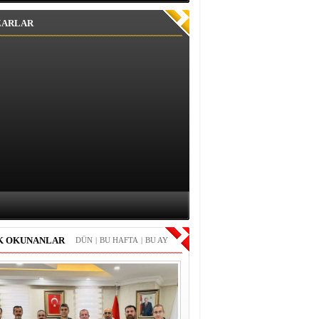
ZARLAR
K OKUNANLAR
DÜN
|
BU HAFTA
|
BU AY