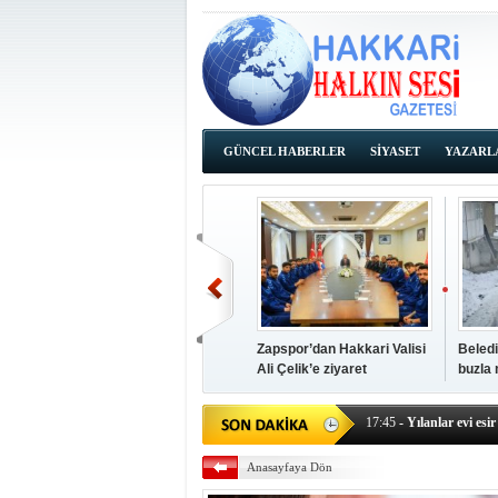
GÜNCEL HABERLER
SİYASET
YAZARL
İHALE İLANLARI
Zapspor’dan Hakkari Valisi
Beledi
Ali Çelik’e ziyaret
buzla
14:38
- Başkan Kaya, Od
17:45
- Yılanlar evi esir 
17:43
- Hakkari Cumhur
Anasayfaya Dön
17:39
- Güneydoğu'dan B
17:37
- Başkan Büyüksu: