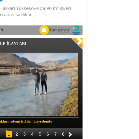
LE İLANLARI
klar nedeniyle Zilan Çayı dondu
Müftü Okuş, Durankaya'da halkla b
1
2
3
4
5
6
7
8