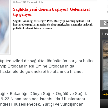
10 Mart 2018 Cumartesi 12:14
tingde Çifte Gurur
Sağlıkta yeni dönem başlıyor! Geleneksel
k'ın izini köylüler buldu
tıp geliyor
na karşı aşılanıyor
ortasında kış manzarası
Sağlık Bakanlığı Müsteşarı Prof. Dr. Eyüp Gümüş açıkladı: 18
 Vadisi'nde tarihi güreş finali
hastanede uygulanan geleneksel tıp merkezleri yaygınlaştırılacak,
poliklinik olarak hizmet verecek.
26 il başkanını görevden aldı
İHA
m Vadisi'nde şampiyonluk mücadelesi start aldı
 Çelik, Aşiret Lideri Keskin'i ziyaret etti
ilogram Esrar ele geçirildi
ı Ali Çelik Hakkari’de sevgi seli
tıp tedavileri de sağlıkta dönüşümün parçası haline
yip Erdoğan'ın eşi Emine Erdoğan'ın da
 hastanelerde geleneksel tıp alanında hizmet
ğlık Bakanlığı, Dünya Sağlık Örgütü ve Sağlık
Soğu
, 19-22 Nisan arasında İstanbul'da 'Uluslararası
gresi' düzenlenecek. Yurtiçi ve yurtdışından