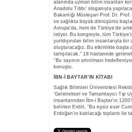
alanında uzman bilim insanları ko
Anadolu Tıbbı' sloganıyla yapılac
Bakanlığı Müsteşarı Prof. Dr. Prof
ve sağlıkta büyük dönüşümü başla
Avrupa'da, hem de Türkiye'de artı
istiyor. Bu kongreyle, tüm Türkiye'd
yurtdışından bilim insanlarıyla bir 
oluşturacağız. Bu etkinlikte başta a
tartışılacak." 18 hastanede gelen
"Bu sayının artırılması hedefleniy
konuştu.
İBN-İ BAYTAR'IN KİTABI
Sağlık Bilimleri Üniversitesi Rekt
'Geleneksel ve Tamamlayıcı Tıp Uyg
insanlarından İbn-i Baytar'ın 1200'
belirten Erdöl, "Bu eşsiz eser C
Erdoğan'ın katılacağı toplantı ile t