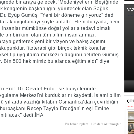
ngrede bir araya gelecek. 'Medeniyetlerin Beşiğinde;
ak kongrenin başkanlığını yürütecek olan Sağlık
YA
. Dr. Eyüp Gümüş, "Yeni bir döneme giriyoruz" dedi
tacak uygulamayı şöyle anlattı: "Hem dünyada, hem
k insanlar mümkünse doğal yollarla tedavi olmak
e bir birikimi olan tüm bilim insanlarımızı,
araya getirerek yeni bir vizyon ve bakış açısını
kupunktur, fitoterapi gibi birçok teknik konular
eksel tıp uygulama merkezi olduğunu belirten Gümüş,
or. Bin 500 hekimimiz bu alanda eğitim aldı" diye
örü Prof. Dr. Cevdet Erdöl ise bünyelerinde
ulama Merkezi'ni kurduklarını kaydetti. İslami bilim
ÇO
lü yıllarda yazdığı kitabın Osmanlıca'dan çevrildiğini
umhurbaşkanı Recep Tayyip Erdoğan'ın eşi Emine
anıtılacak" dedi.İHA
Bu haber toplam 1126 defa okunmuştur