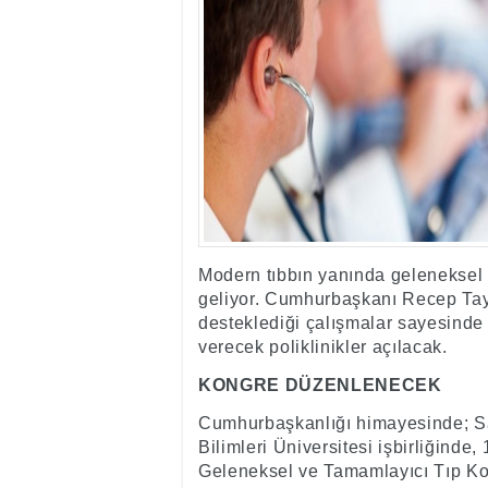
17:35
- Hakkari'ye Raf
17:32
- Dağcı Yüksel Işı
17:30
- Hayvanlar Şarbo
17:27
- Hakkari'de yaz 
19:22
- Cennet-Cehennem
19:19
- CHP Hakkari ve 
19:17
- Cennet Cehenne
19:13
- Bakan Yardımcısı
19:10
- Hakkari'de 503 k
19:08
- Bakan Yardımcıs
Modern tıbbın yanında geleneksel 
geliyor. Cumhurbaşkanı Recep Tay
desteklediği çalışmalar sayesinde
verecek poliklinikler açılacak.
KONGRE DÜZENLENECEK
Cumhurbaşkanlığı himayesinde; Sa
Bilimleri Üniversitesi işbirliğinde
Geleneksel ve Tamamlayıcı Tıp Kon