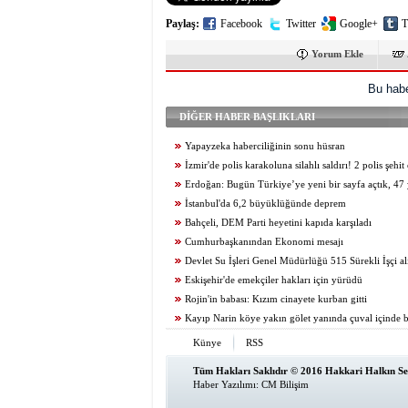
Paylaş:
Facebook
Twitter
Google+
T
Yorum Ekle
Bu habe
DİĞER HABER BAŞLIKLARI
Yapayzeka haberciliğinin sonu hüsran
İzmir'de polis karakoluna silahlı saldırı! 2 polis şehit
Erdoğan: Bugün Türkiye’ye yeni bir sayfa açtık, 47 y
belası bitiş sürecine girdi
İstanbul'da 6,2 büyüklüğünde deprem
Bahçeli, DEM Parti heyetini kapıda karşıladı
Cumhurbaşkanından Ekonomi mesajı
Devlet Su İşleri Genel Müdürlüğü 515 Sürekli İşçi al
Eskişehir'de emekçiler hakları için yürüdü
Rojin'in babası: Kızım cinayete kurban gitti
Kayıp Narin köye yakın gölet yanında çuval içinde 
Künye
RSS
Tüm Hakları Saklıdır © 2016 Hakkari Halkın Ses
Haber Yazılımı
:
CM Bilişim