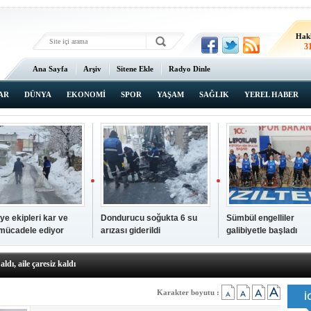
Hak
3
Ana Sayfa
Arşiv
Sitene Ekle
Radyo Dinle
AR
DÜNYA
EKONOMİ
SPOR
YAŞAM
SAĞLIK
YEREL HABER
ye ekipleri kar ve
Dondurucu soğukta 6 su
Sümbül engelliler
 mücadele ediyor
arızası giderildi
galibiyetle başladı
a ve sendika temsilcilerini ağırladı
aldı, aile çaresiz kaldı
iyet Başsavcısı Ufuk Turan görevine başladı
erçelan'a serinlik yolculuğu
Karakter boyutu :
 Gençlerimiz için geleceğe yatırım yapıyoruz