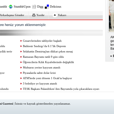
umblr
StumbleUpon
Digg
Delicious
Arkadaşına Gönder
Yazdır
Yukarı
re henüz yorum eklenmemiştir.
AK
ge
Cezaevlerinden tahliyeler başladı
te
 oldu
Balıkesir Sındırgı’da 6.1’lik Deprem
Ba
ıllık terör
Selahattin Demirtaş'tan dikkat çeken mesaj
Ramazan Bayramı tatili 9 gün oldu
Öğrencilerin Kılık Kıyafetlerinde değişiklik
Muhtarın yerine kayyum atandı
ıyor
Piyasalarda sahte dolar krizi
ATM'lerde yeni dönem 1 Ocak'ta başlıyor
3 belediye ye kayyum atandı
bulundu
TESK Başkanı Palandöken’den Bayramda yola çıkacaklara uyarı
i Gazetesi
| İzinsiz ve kaynak gösterilmeden yayınlanamaz.