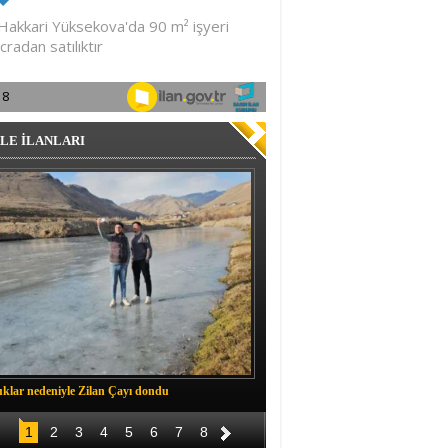
LE İLANLARI
klar nedeniyle Zilan Çayı dondu
Müftü Okuş, Durankaya'da halkla b
1
2
3
4
5
6
7
8