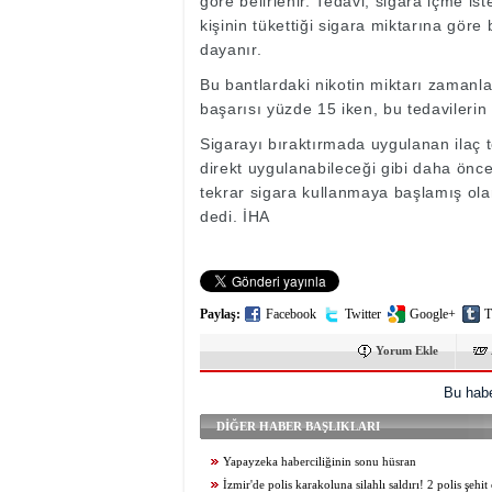
göre belirlenir. Tedavi, sigara içme ist
kişinin tükettiği sigara miktarına göre
dayanır.
Bu bantlardaki nikotin miktarı zamanla 
başarısı yüzde 15 iken, bu tedavilerin 
Sigarayı bıraktırmada uygulanan ilaç t
direkt uygulanabileceği gibi daha önc
tekrar sigara kullanmaya başlamış olan
dedi. İHA
Paylaş:
Facebook
Twitter
Google+
T
Yorum Ekle
Bu habe
DİĞER HABER BAŞLIKLARI
Yapayzeka haberciliğinin sonu hüsran
İzmir'de polis karakoluna silahlı saldırı! 2 polis şehit