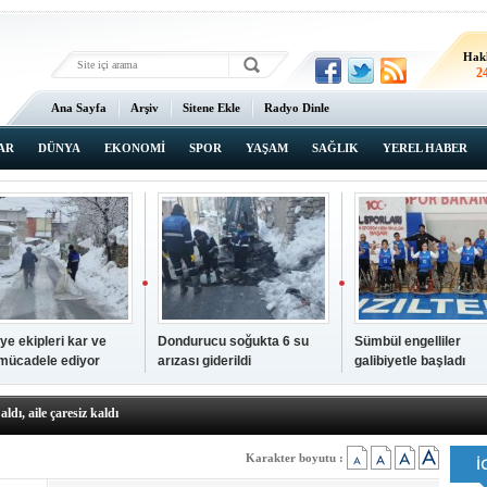
Hak
2
Ana Sayfa
Arşiv
Sitene Ekle
Radyo Dinle
AR
DÜNYA
EKONOMİ
SPOR
YAŞAM
SAĞLIK
YEREL HABER
ye ekipleri kar ve
Dondurucu soğukta 6 su
Sümbül engelliler
 mücadele ediyor
arızası giderildi
galibiyetle başladı
a ve sendika temsilcilerini ağırladı
aldı, aile çaresiz kaldı
iyet Başsavcısı Ufuk Turan görevine başladı
erçelan'a serinlik yolculuğu
Karakter boyutu :
 Gençlerimiz için geleceğe yatırım yapıyoruz