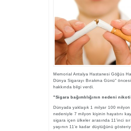
17:35
- Hakkari'ye Raf
17:32
- Dağcı Yüksel Işı
17:30
- Hayvanlar Şarbo
17:27
- Hakkari'de yaz 
19:22
- Cennet-Cehennem
19:19
- CHP Hakkari ve 
19:17
- Cennet Cehenne
19:13
- Bakan Yardımcısı
19:10
- Hakkari'de 503 k
19:08
- Bakan Yardımcıs
Memorial Antalya Hastanesi Göğüs Has
Dünya Sigarayı Bırakma Günü" öncesind
hakkında bilgi verdi.
"Sigara bağımlılığının nedeni nikot
Dünyada yaklaşık 1 milyar 100 milyon k
nedeniyle 7 milyon kişinin hayatını ka
sigara içen ülkeler arasında 11’inci s
yaşının 11’e kadar düştüğünü gösteriy