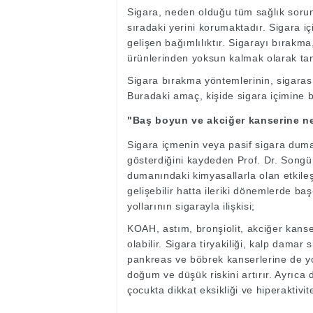
Sigara, neden olduğu tüm sağlık sorunl
sıradaki yerini korumaktadır. Sigara i
gelişen bağımlılıktır. Sigarayı bırakma
ürünlerinden yoksun kalmak olarak ta
Sigara bırakma yöntemlerinin, sigarası
Buradaki amaç, kişide sigara içimine b
"Baş boyun ve akciğer kanserine n
Sigara içmenin veya pasif sigara duma
gösterdiğini kaydeden Prof. Dr. Songür
dumanındaki kimyasallarla olan etkileşim
gelişebilir hatta ileriki dönemlerde ba
yollarının sigarayla ilişkisi;
KOAH, astım, bronşiolit, akciğer kanse
olabilir. Sigara tiryakiliği, kalp damar
pankreas ve böbrek kanserlerine de yo
doğum ve düşük riskini artırır. Ayrıca 
çocukta dikkat eksikliği ve hiperaktivit