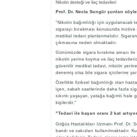
Nikotin desteği ve ilaç tedavileri
Prof. Dr. Necla Songür şunları söyle
"Nikotin bağımlılığı için uygulanacak t
sigarayı bırakması konusunda motive 
medikal tedavi planlanmalıdır. Sigaranı
çıkmasına neden olmaktadır.
Günümüzde sigara bırakma amacı ile kul
nikotin yerine koyma ve ilaç tedavileri
güvenilir medikal tedavi, nikotin yeri
denemiş olsa bile sigara içicilerine yar
Özellikle fiziksel bağımlılığı olan has
içen, sabah saatlerinde daha fazla si
sıkıntı yaşayan, yatağa bağımlı hale g
kişilerdir."
"Tedavi ile başarı oranı 2 kat artıyo
Göğüs Hastalıkları Uzmanı Prof. Dr. So
bandı ve sakızları kullanılmaktadır. Ku