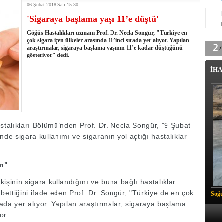
06 Şubat 2018 Salı 15:30
tingde Çifte Gurur
'Sigaraya başlama yaşı 11’e düştü'
k'ın izini köylüler buldu
na karşı aşılanıyor
Göğüs Hastalıkları uzmanı Prof. Dr. Necla Songür, "Türkiye en
ortasında kış manzarası
çok sigara içen ülkeler arasında 11’inci sırada yer alıyor. Yapılan
araştırmalar, sigaraya başlama yaşının 11’e kadar düştüğünü
 Vadisi'nde tarihi güreş finali
gösteriyor" dedi.
26 il başkanını görevden aldı
İHA
m Vadisi'nde şampiyonluk mücadelesi start aldı
 Çelik, Aşiret Lideri Keskin'i ziyaret etti
ilogram Esrar ele geçirildi
ı Ali Çelik Hakkari’de sevgi seli
talıkları Bölümü’nden Prof. Dr. Necla Songür, "9 Şubat
e sigara kullanımı ve sigaranın yol açtığı hastalıklar
in"
işinin sigara kullandığını ve buna bağlı hastalıklar
ybettiğini ifade eden Prof. Dr. Songür, "Türkiye de en çok
Soğu
ırada yer alıyor. Yapılan araştırmalar, sigaraya başlama
or.