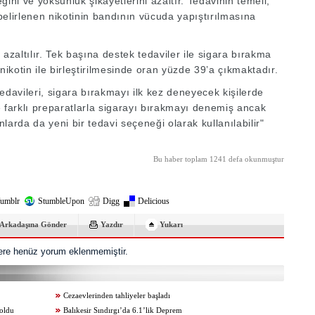
eğini ve yoksunluk şikayetlerini azaltır. Tedavinin temeli,
 belirlenen nikotinin bandının vücuda yapıştırılmasına
azaltılır. Tek başına destek tedaviler ile sigara bırakma
nikotin ile birleştirilmesinde oran yüzde 39’a çıkmaktadır.
edavileri, sigara bırakmayı ilk kez deneyecek kişilerde
e farklı preparatlarla sigarayı bırakmayı denemiş ancak
larda da yeni bir tedavi seçeneği olarak kullanılabilir"
Bu haber toplam 1241 defa okunmuştur
umblr
StumbleUpon
Digg
Delicious
Arkadaşına Gönder
Yazdır
Yukarı
re henüz yorum eklenmemiştir.
Cezaevlerinden tahliyeler başladı
 oldu
Balıkesir Sındırgı’da 6.1’lik Deprem