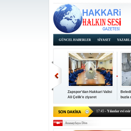
GÜNCEL HABERLER
SİYASET
YAZARL
İHALE İLANLARI
Zapspor’dan Hakkari Valisi
Beledi
Ali Çelik’e ziyaret
buzla
14:38
- Başkan Kaya, Od
17:45
- Yılanlar evi esir 
17:43
- Hakkari Cumhur
Anasayfaya Dön
17:39
- Güneydoğu'dan B
17:37
- Başkan Büyüksu: