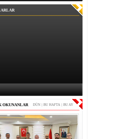
ZARLAR
K OKUNANLAR
DÜN
|
BU HAFTA
|
BU AY