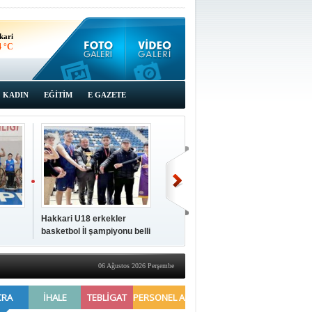
kari
4 °C
KADIN
EĞİTİM
E GAZETE
Hakkari U18 erkekler
Hakkari'de 2025 Yılı
İki a
basketbol İl şampiyonu belli
Yönetimi Gözden Geçirme
ziya
oldu
Toplantısı yapıldı
06 Ağustos 2026 Perşembe