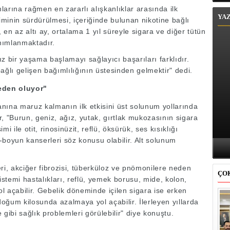
arına rağmen en zararlı alışkanlıklar arasında ilk
YA
çiminin sürdürülmesi, içeriğinde bulunan nikotine bağlı
, en az altı ay, ortalama 1 yıl süreyle sigara ve diğer tütün
nımlanmaktadır.
z bir yaşama başlamayı sağlayıcı başarıları farklıdır.
ağlı gelişen bağımlılığının üstesinden gelmektir" dedi.
eden oluyor"
nına maruz kalmanın ilk etkisini üst solunum yollarında
, "Burun, geniz, ağız, yutak, gırtlak mukozasının sigara
i ile otit, rinosinüzit, reflü, öksürük, ses kısıklığı
ş-boyun kanserleri söz konusu olabilir. Alt solunum
ri, akciğer fibrozisi, tüberküloz ve pnömonilere neden
ÇO
 sistemi hastalıkları, reflü, yemek borusu, mide, kolon,
l açabilir. Gebelik döneminde içilen sigara ise erken
doğum kilosunda azalmaya yol açabilir. İlerleyen yıllarda
e gibi sağlık problemleri görülebilir" diye konuştu.