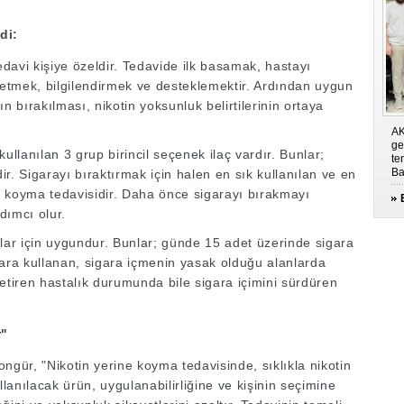
di:
edavi kişiye özeldir. Tedavide ilk basamak, hastayı
etmek, bilgilendirmek ve desteklemektir. Ardından uygun
n bırakılması, nikotin yoksunluk belirtilerinin ortaya
AK
ge
lanılan 3 grup birincil seçenek ilaç vardır. Bunlar;
te
Ba
dir. Sigarayı bıraktırmak için halen en sık kullanılan ve en
ne koyma tedavisidir. Daha önce sigarayı bırakmayı
dımcı olur.
talar için uygundur. Bunlar; günde 15 adet üzerinde sigara
gara kullanan, sigara içmenin yasak olduğu alanlarda
etiren hastalık durumunda bile sigara içimini sürdüren
r"
ngür, "Nikotin yerine koyma tedavisinde, sıklıkla nikotin
llanılacak ürün, uygulanabilirliğine ve kişinin seçimine