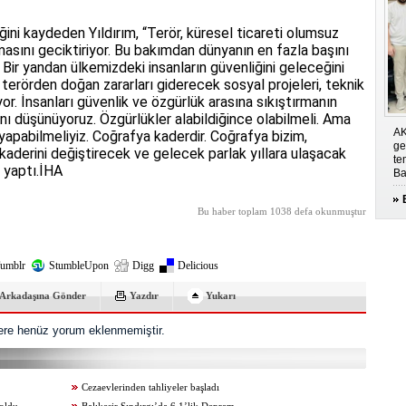
ğini kaydeden Yıldırım, “Terör, küresel ticareti olumsuz
nmasını geciktiriyor. Bu bakımdan dünyanın en fazla başını
. Bir yandan ülkemizdeki insanların güvenliğini geleceğini
 terörden doğan zararları giderecek sosyal projeleri, teknik
r. İnsanları güvenlik ve özgürlük arasına sıkıştırmanın
ı düşünüyoruz. Özgürlükler alabildiğince olabilmeli. Ama
AK
yapabilmeliyiz. Coğrafya kaderdir. Coğrafya bizim,
ge
aderini değiştirecek ve gelecek parlak yıllara ulaşacak
te
nı yaptı.İHA
Ba
Bu haber toplam 1038 defa okunmuştur
umblr
StumbleUpon
Digg
Delicious
Arkadaşına Gönder
Yazdır
Yukarı
re henüz yorum eklenmemiştir.
Cezaevlerinden tahliyeler başladı