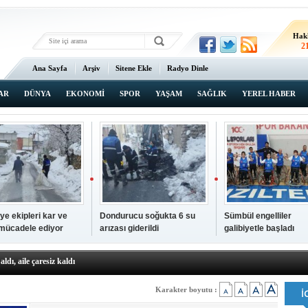
Hak
2
Ana Sayfa
Arşiv
Sitene Ekle
Radyo Dinle
AR
DÜNYA
EKONOMİ
SPOR
YAŞAM
SAĞLIK
YEREL HABER
ye ekipleri kar ve
Dondurucu soğukta 6 su
Sümbül engelliler
 mücadele ediyor
arızası giderildi
galibiyetle başladı
a ve sendika temsilcilerini ağırladı
aldı, aile çaresiz kaldı
iyet Başsavcısı Ufuk Turan görevine başladı
erçelan'a serinlik yolculuğu
Karakter boyutu :
 Gençlerimiz için geleceğe yatırım yapıyoruz