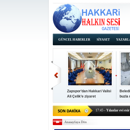
GÜNCEL HABERLER
SİYASET
YAZARL
İHALE İLANLARI
Zapspor’dan Hakkari Valisi
Beledi
Ali Çelik’e ziyaret
buzla
14:38
- Başkan Kaya, Od
17:45
- Yılanlar evi esir 
17:43
- Hakkari Cumhur
Anasayfaya Dön
17:39
- Güneydoğu'dan B
17:37
- Başkan Büyüksu: