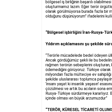
bölgesel iş birliğinin başarılı olabilme
oluşturmamız lazım. Eğer terör örgütler
olarak görülmüyorsa burada fazla bir 
olduğunu düşünüyorum” ifadelerini kull
“Bölgesel işbirliğini İran-Rusya-Tü
Yıldırım açıklamasını şu şekilde sü
“Terörle mücadelede bedel ödeyen ülkele
Ancak gördüğümüz şekli ile bu bedelin
rağmen terörün sebeplerini oluşturan, k
ödemediğini görüyoruz. Türkiye olarak 
milyondan fazla mülteciye ev sahipliği
şekilde uluslararası toplumca paylaşılm
‘insanı yaşat ki insanlık yaşasın' esas
çözülmesi ve artık bu acıların sona erm
Rusya-Türkiye sürdürmeye kararlıyız. Bu
içinde olması en büyük arzumuzdur”
“TERÖR, KÜRESEL TİCARETİ OLUM