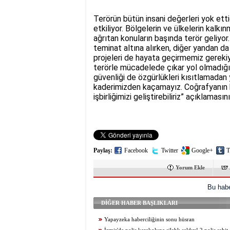
Terörün bütün insani değerleri yok etti
etkiliyor. Bölgelerin ve ülkelerin kalkı
ağrıtan konuların başında terör geliyor
teminat altına alırken, diğer yandan da
projeleri de hayata geçirmemiz gerekiyo
terörle mücadelede çıkar yol olmadığın
güvenliği de özgürlükleri kısıtlamadan 
kaderimizden kaçamayız. Coğrafyanın k
işbirliğimizi geliştirebiliriz” açıklaması
Paylaş:
Facebook
Twitter
Google+
T
Yorum Ekle
Bu habe
DİĞER HABER BAŞLIKLARI
Yapayzeka haberciliğinin sonu hüsran