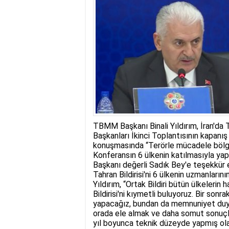
17:35
- Hakkari'ye Raf
17:32
- Dağcı Yüksel Işı
17:30
- Hayvanlar Şarbo
17:27
- Hakkari'de yaz 
19:22
- Cennet-Cehennem
19:19
- CHP Hakkari ve 
19:17
- Cennet Cehenne
19:13
- Bakan Yardımcısı
19:10
- Hakkari'de 503 k
19:08
- Bakan Yardımcıs
TBMM Başkanı Binali Yıldırım, İran'da 
Başkanları İkinci Toplantısının kapanış
konuşmasında “Terörle mücadele bölges
Konferansın 6 ülkenin katılmasıyla ya
Başkanı değerli Sadık Bey'e teşekkür 
Tahran Bildirisi'ni 6 ülkenin uzmanların
Yıldırım, “Ortak Bildiri bütün ülkeleri
Bildirisi'ni kıymetli buluyoruz. Bir sonr
yapacağız, bundan da memnuniyet duyu
orada ele almak ve daha somut sonuçlar
yıl boyunca teknik düzeyde yapmış olac