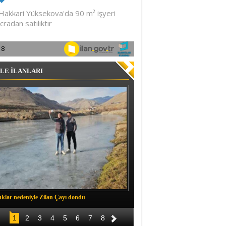
LE İLANLARI
klar nedeniyle Zilan Çayı dondu
Müftü Okuş, Durankaya'da halkla b
1
2
3
4
5
6
7
8