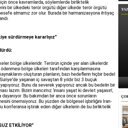
si için önce kavramlarda, söylemlerde birliktelik
ini bir ülkedeki terör örgütü diğer ülkede terör örgütü
YA
mesafe almamız zor olur. Burada bir harmanizasyona ihtiyaç
andı.
rkiye sürdürmeye kararlıyız”
rdürdü:
r bölge ülkeleridir. Terörün içinde yer alan ülkelerdir.
 ödenmesi bölge ülkeleri tarafından karşılanmasına
aynaklarını oluşturan planların, bazı hedeflerin hiçbir bedel
Suriye'de yaşanan iç savaştan 8 yıldır biz 3 buçuk
 yapıyoruz. Bunu da severek yapıyoruz ancak bu bedelin bir
ası lazım. Bizim inancımız ‘insanı yaşat ki devlet yaşasın',
ına dayanıyor. Bu bakımdan bir anca önce sorunların
ÇO
esini önemsiyoruz. Bu yüzden de bölgesel işbirliğini İran-
 konferansa iştirak eden diğer ülkelerin de bu birliktelik
SUZ ETKİLİYOR”