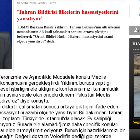
10 Aralık 2018 Pazartesi 10:29
tingde Çifte Gurur
'Tahran Bildirisi ülkelerin hassasiyetlerini
k'ın izini köylüler buldu
yansıtıyor'
na karşı aşılanıyor
ortasında kış manzarası
TBMM Başkanı Binali Yıldırım, Tahran Bildirisi’nin altı ülkenin
 Vadisi'nde tarihi güreş finali
uzmanlarının dikkatli çalışmaları sonucu ortaya çıktığını
belirterek “Ortak Bildiri bütün ülkelerin hassasiyetini azami
26 il başkanını görevden aldı
ölçüde yansıtıyor” dedi.
İHA
m Vadisi'nde şampiyonluk mücadelesi start aldı
 Çelik, Aşiret Lideri Keskin'i ziyaret etti
ilogram Esrar ele geçirildi
ı Ali Çelik Hakkari’de sevgi seli
Terörizmle ve Aşırıcılıkla Mücadele konulu Meclis
 konuşmasını gerçekleştirdi. Yıldırım, burada yaptığı
el işbirliğini ele aldığımız konferansımızı tamamladık.
pılmasına vesile olan önceki dönem Pakistan Meclis
ediyoruz” diye konuştu.
ın dikkatli çalışmaları sonucu ortaya çıktığını ifade eden
n hassasiyetini azami ölçüde yansıtıyor. Bu bakımdan Tahran
aki toplantı Türkiye'de İstanbul'da olacak. Ev sahipliği
Soğu
yoruz. Burada ele alamadığımız daha spesifik konuları
 elde etmeyi ümit ediyoruz. Bunun için hazırlıklarımızı bir
ağız. Değerli dostum Volodin'in dediği gibi terörde