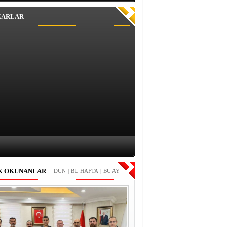
ZARLAR
K OKUNANLAR
DÜN
|
BU HAFTA
|
BU AY