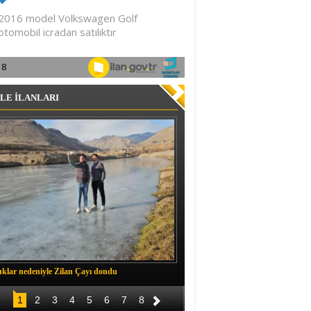
LE İLANLARI
klar nedeniyle Zilan Çayı dondu
Müftü Okuş, Durankaya'da halkla b
1
2
3
4
5
6
7
8