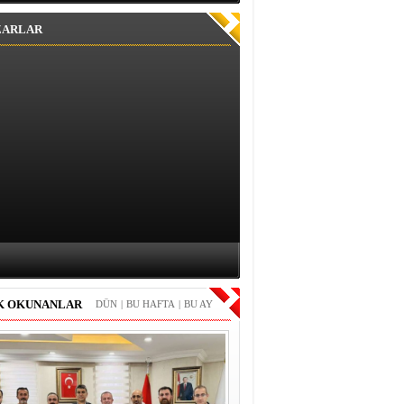
ZARLAR
K OKUNANLAR
DÜN
|
BU HAFTA
|
BU AY