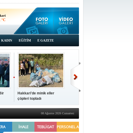
kari
1 °C
KADIN
EĞİTİM
E GAZETE
Bir
Hakkari'de minik eller
çöpleri topladı
08 Ağustos 2026 Cumartesi