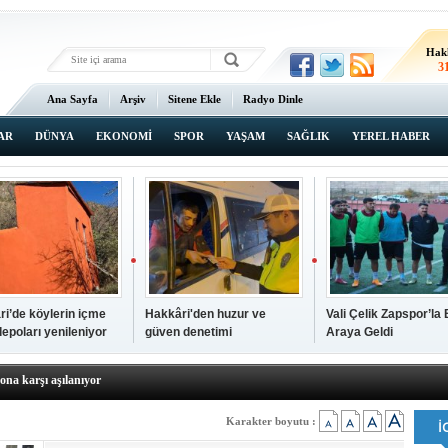
Hak
3
Ana Sayfa
Arşiv
Sitene Ekle
Radyo Dinle
AR
DÜNYA
EKONOMİ
SPOR
YAŞAM
SAĞLIK
YEREL HABER
a ve sendika temsilcilerini ağırladı
aldı, aile çaresiz kaldı
iyet Başsavcısı Ufuk Turan görevine başladı
erçelan'a serinlik yolculuğu
i’de köylerin içme
Hakkâri'den huzur ve
Vali Çelik Zapspor’la 
 Gençlerimiz için geleceğe yatırım yapıyoruz
epoları yenileniyor
güven denetimi
Araya Geldi
tingde Çifte Gurur
k'ın izini köylüler buldu
na karşı aşılanıyor
ortasında kış manzarası
 Vadisi'nde tarihi güreş finali
Karakter boyutu :
26 il başkanını görevden aldı