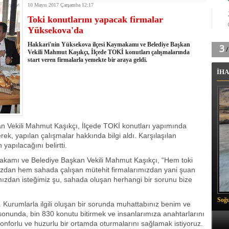
10 Mayıs 2017 Çarşamba 12:17
m Vadisi'nde şampiyonluk mücadelesi start aldı
Toki konutlarını yapacak firmalar
 Çelik, Aşiret Lideri Keskin'i ziyaret etti
Yüksekova'da
ilogram Esrar ele geçirildi
ı Ali Çelik Hakkari’de sevgi seli
Hakkari'nin Yüksekova ilçesi Kaymakamı ve Belediye Başkan
Vekili Mahmut Kaşıkçı, İlçede TOKİ konutları çalışmalarında
start veren firmalarla yemekte bir araya geldi.
İHA
Vekili Mahmut Kaşıkçı, İlçede TOKİ konutları yapımında
erek, yapılan çalışmalar hakkında bilgi aldı. Karşılaşılan
yapılacağını belirtti.
kamı ve Belediye Başkan Vekili Mahmut Kaşıkçı, “Hem toki
ızdan hem sahada çalışan mütehit firmalarımızdan yani şuan
mızdan isteğimiz şu, sahada oluşan herhangi bir sorunu bize
Soğu
Kurumlarla ilgili oluşan bir sorunda muhattabınız benim ve
 sonunda, bin 830 konutu bitirmek ve insanlarımıza anahtarlarını
konforlu ve huzurlu bir ortamda oturmalarını sağlamak istiyoruz.