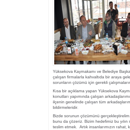
19:17
- Cennet Cehenne
19:13
- Bakan Yardımcısı
19:10
- Hakkari'de 503 k
19:08
- Bakan Yardımcıs
Yüksekova Kaymakamı ve Belediye Başkan 
çalışan firmalarla kahvaltıda bir araya gel
sorunların çözümü için gerekli çalışmaların 
Kısa bir açıklama yapan Yüksekova Kayma
konutları yapımında çalışan arkadaşlarım
ilçenin genelinde çalışan tüm arkadaşları
bildirmeleridir.
Bizde sorunun çözümünü gerçekleştirelim. 
bunu da çözeriz. Bizim hedefimiz bu yılın
teslim etmek. Artık insanlarımızın rahat, 