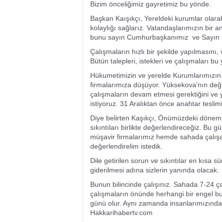
Bizim önceliğimiz gayretimiz bu yönde.
Başkan Kaışıkçı, Yereldeki kurumlar olarak
kolaylığı sağlarız. Vatandaşlarımızın bir 
bunu sayın Cumhurbaşkanımız ve Sayın B
Çalışmaların hızlı bir şekilde yapılmasını, 
Bütün talepleri, istekleri ve çalışmaları bu
Hükumetimizin ve yerelde Kurumlarımızın b
firmalarımıza düşüyor. Yüksekova'nın değiş
çalışmaların devam etmesi gerektiğini ve y
istiyoruz. 31 Aralıktan önce anahtar tesli
Diye belirten Kaşıkçı, Önümüzdeki döneml
sıkıntıları birlikte değerlendireceğiz. B
müşavir firmalarımız hemde sahada çalışan f
değerlendirelim istedik.
Dile getirilen sorun ve sıkıntılar en kısa 
giderilmesi adına sizlerin yanında olacak.
Bunun bilincinde çalışınız. Sahada 7-24 ça
çalışmaların önünde herhangi bir engel bu
günü olur. Aynı zamanda insanlarımızında
Hakkarihabertv.com