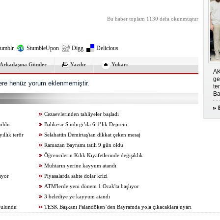
Bu haber toplam 1130 defa okunmuştur
umblr
StumbleUpon
Digg
Delicious
Arkadaşına Gönder
Yazdır
Yukarı
AK
ge
re henüz yorum eklenmemiştir.
te
Ba
Cezaevlerinden tahliyeler başladı
 oldu
Balıkesir Sındırgı’da 6.1’lik Deprem
ıllık terör
Selahattin Demirtaş'tan dikkat çeken mesaj
Ramazan Bayramı tatili 9 gün oldu
Öğrencilerin Kılık Kıyafetlerinde değişiklik
Muhtarın yerine kayyum atandı
ıyor
Piyasalarda sahte dolar krizi
ATM'lerde yeni dönem 1 Ocak'ta başlıyor
3 belediye ye kayyum atandı
bulundu
TESK Başkanı Palandöken’den Bayramda yola çıkacaklara uyarı