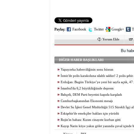
Paylaş:
Facebook
Twitter
Google+
T
Yorum Ekle
Bu habe
DİĞER HABER BAŞLIKLARI
Yapayzeka haberciliğinin sonu hüsran
İzmir'de polis karakoluna silahlı saldırı! 2 polis şehit
Erdoğan: Bugün Türkiye’ye yeni bir sayfa açtık, 47 y
belası bitiş sürecine girdi
İstanbul'da 6,2 büyüklüğünde deprem
Bahçeli, DEM Parti heyetini kapıda karşıladı
Cumhurbaşkanından Ekonomi mesajı
Devlet Su İşleri Genel Müdürlüğü 515 Sürekli İşçi al
Eskişehir'de emekçiler hakları için yürüdü
Rojin'in babası: Kızım cinayete kurban gitti
Kayıp Narin köye yakın gölet yanında çuval içinde 