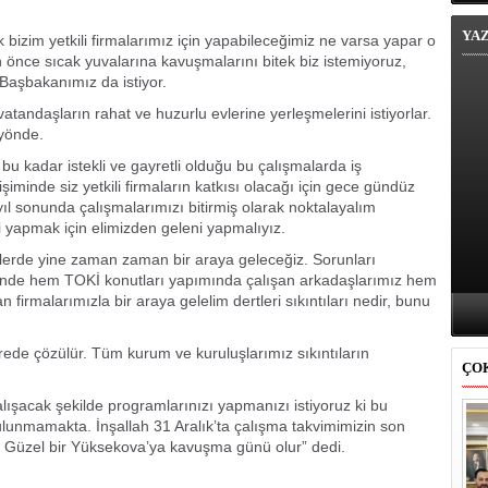
YA
 bizim yetkili firmalarımız için yapabileceğimiz ne varsa yapar o
an önce sıcak yuvalarına kavuşmalarını bitek biz istemiyoruz,
aşbakanımız da istiyor.
vatandaşların rahat ve huzurlu evlerine yerleşmelerini istiyorlar.
 yönde.
u kadar istekli ve gayretli olduğu bu çalışmalarda iş
iminde siz yetkili firmaların katkısı olacağı için gece gündüz
ıl sonunda çalışmalarımızı bitirmiş olarak noktalayalım
mi yapmak için elimizden geleni yapmalıyız.
erde yine zaman zaman bir araya geleceğiz. Sorunları
u günde hem TOKİ konutları yapımında çalışan arkadaşlarımız hem
irmalarımızla bir araya gelelim dertleri sıkıntıları nedir, bunu
sürede çözülür. Tüm kurum ve kuruluşlarımız sıkıntıların
ÇO
lışacak şekilde programlarınızı yapmanızı istiyoruz ki bu
lunmamakta. İnşallah 31 Aralık’ta çalışma takvimimizin son
 Güzel bir Yüksekova’ya kavuşma günü olur” dedi.