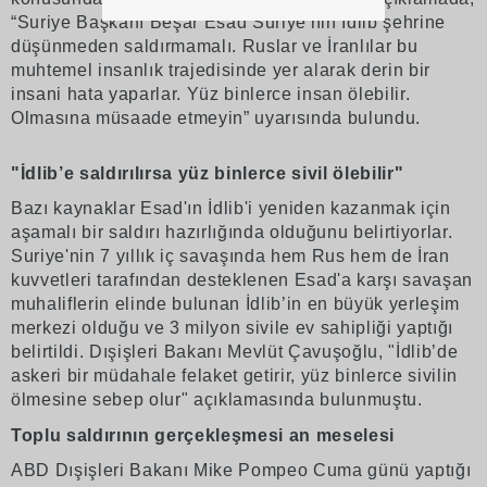
“Suriye Başkanı Beşar Esad Suriye'nin İdlib şehrine
düşünmeden saldırmamalı. Ruslar ve İranlılar bu
muhtemel insanlık trajedisinde yer alarak derin bir
insani hata yaparlar. Yüz binlerce insan ölebilir.
Olmasına müsaade etmeyin” uyarısında bulundu.
"İdlib’e saldırılırsa yüz binlerce sivil ölebilir"
Bazı kaynaklar Esad'ın İdlib'i yeniden kazanmak için
aşamalı bir saldırı hazırlığında olduğunu belirtiyorlar.
Suriye'nin 7 yıllık iç savaşında hem Rus hem de İran
kuvvetleri tarafından desteklenen Esad'a karşı savaşan
muhaliflerin elinde bulunan İdlib’in en büyük yerleşim
merkezi olduğu ve 3 milyon sivile ev sahipliği yaptığı
belirtildi. Dışişleri Bakanı Mevlüt Çavuşoğlu, "İdlib’de
askeri bir müdahale felaket getirir, yüz binlerce sivilin
ölmesine sebep olur" açıklamasında bulunmuştu.
Toplu saldırının gerçekleşmesi an meselesi
ABD Dışişleri Bakanı Mike Pompeo Cuma günü yaptığı